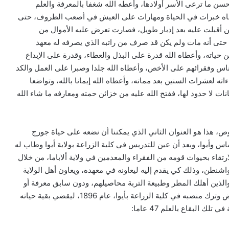
 ما ترعى الأسر أولادها، وأعطه الله شغفا بالمعرفة والعلم
عطاه خبرات في الحياة ومهارات على العيش في أصعب الظروف، حتى
ين أقبلت عليه بعد إدبار طويل، فصارت تعرض عليه الأموال من
 حتى أنه مات ولم يكن قد صرف من راتبه الذي يصرفه له معهد
حياته، وأعطاه الله قدرة على البذل والعطاء، وقدرة على الإبداع
ناس وفقرائهم على الأخص، وأعطاه الله جلدا وصبرا على العمل والكد
ته لعشرات السنين بعد مماته، وأعطاه الله إيمانا بالله، وتواضعا
ات لا حدود لها، ففتح الله عليه من خزائن حمته ومعارفه ما شاء الله
 هذا هو العنوان الثاني الذي يمكننا أن نضعه على حياة جورج
وأيوا، وبعد أن عين للتدريس في كلية الزراعة بولاية أيوا وطاب له
رتقاء بحيوات قومه من الفقراء والمعدمين في ولاية ألاباما، من خلال
شنطن، وذلك كي يقدم إليه ليعاونه في معهده، ويعاون أهل الولاية
والذين أهلك المطر وطبيعة التربة محاصيلهم، ودون سابق معرفة أو
إغراء بمال أو حتى تجهيز معمل ملائم للعمل قبل كارفر العرض وترك منصبه في كلية الزراعة بأيوا، عام 1896، ليقضي بقية حياته
 البقاع بالعلم 47 عاما: