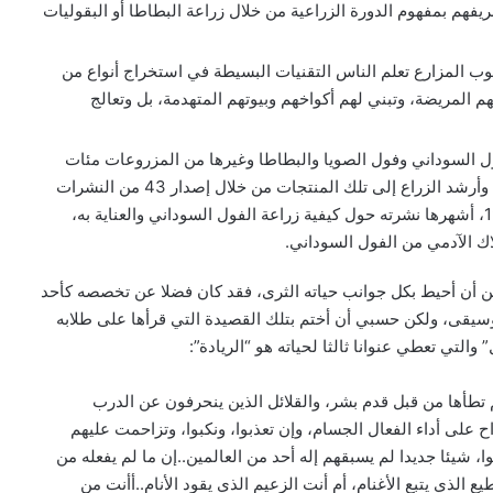
يفهم بمفهوم الدورة الزراعية من خلال زراعة البطاطا أو البقوليات
وب المزارع تعلم الناس التقنيات البسيطة في استخراج أنواع من
 المريضة، وتبني لهم أكواخهم وبيوتهم المتهدمة، بل وتعالج
ول السوداني وفول الصويا والبطاطا وغيرها من المزروعات مئات
المنتجات الغذائية وغير الغذائية من وقود حيوي وغيره، وأرشد الزراع إلى تلك المنتجات من خلال إصدار 43 من النشرات
الإرشادية الزراعية منذ عام 1898 حتى عام وفاته 1943، أشهرها نشرته حول كيفية زراعة الفول السوداني والعناية به،
ن أن أحيط بكل جوانب حياته الثرى، فقد كان فضلا عن تخصصه كأحد
موسيقى، ولكن حسبي أن أختم بتلك القصيدة التي قرأها على طلابه
التي تعطي عنوانا ثالثا لحياته هو “الريادة”:
لم تطأها من قبل قدم بشر، والقلائل الذين ينحرفون عن الدرب
ح على أداء الفعال الجسام، وإن تعذبوا، ونكبوا، وتزاحمت عليهم
لوا، شيئا جديدا لم يسبقهم إله أحد من العالمين..إن ما لم يفعله من
 الذي يتبع الأغنام، أم أنت الزعيم الذي يقود الأنام..أأنت من