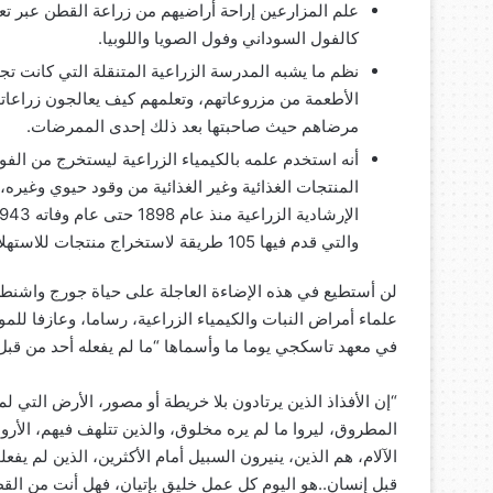
علم المزارعين إراحة أراضيهم من زراعة القطن عبر تعر
كالفول السوداني وفول الصويا واللوبيا.
نظم ما يشبه المدرسة الزراعية المتنقلة التي كانت تج
الأطعمة من مزروعاتهم، وتعلمهم كيف يعالجون زراعاتهم
مرضاهم حيث صاحبتها بعد ذلك إحدى الممرضات.
أنه استخدم علمه بالكيمياء الزراعية ليستخرج من الف
والتي قدم فيها 105 طريقة لاستخراج منتجات للاستهلاك الآدمي من الفول السوداني.
لن أستطيع في هذه الإضاءة العاجلة على حياة جورج واشنط
علماء أمراض النبات والكيمياء الزراعية، رساما، وعازفا لل
في معهد تاسكجي يوما ما وأسماها “ما لم يفعله أحد من قبل” و
“إن الأفذاذ الذين يرتادون بلا خريطة أو مصور، الأرض التي 
المطروق، ليروا ما لم يره مخلوق، والذين تتلهف فيهم، الأروا
الآلام، هم الذين، ينيرون السبيل أمام الأكثرين، الذين لم يفع
قبل إنسان..هو اليوم كل عمل خليق بإتيان، فهل أنت من القطيع