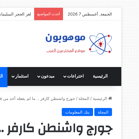
الجمعة, أغسطس 7 2026
أحدث المواضيع
لغز الحجر السليمان
الرئيسية
اختراعات
مبدعون
استثمار
ال
الرئيسية
/
المجلة
/
جورج واشنطن كارفر .. ما لم يفعله أحد من ق
المجلة
بنك المعلومات
جورج واشنطن كارفر ..