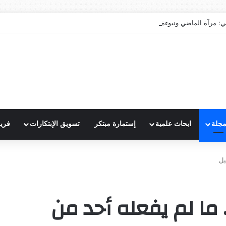
ي: مرآة الماضي ونبوءة الزوال
مجلة
ابحاث علمية
إستمارة مبتكر
تسويق الإبتكارات
فري
بل
 ما لم يفعله أحد من