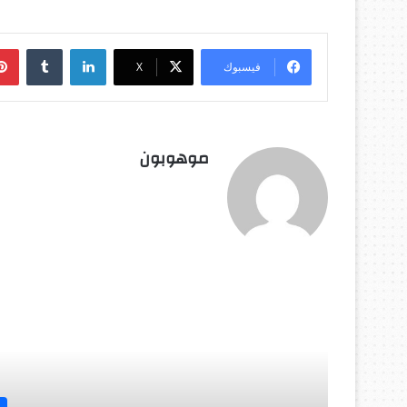
لينكدإن
‏Tumblr
فيسبوك
‫X
موهوبون
أق