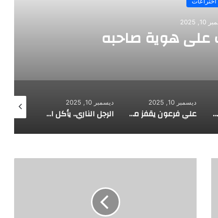
اختراعات
10, 2025
على هوية صاحبه
ديسمبر 10, 2025
ديسمبر 10, 2025
ديسمبر 10, 2025
طفل مصري يخرج قصاصات الورق من أنفه وفمه
علي فرعون يقفز من الطابق العشرين ويأكل النار ويحطم سورا
الرجل الناري.. يأكل الجمر ويثني الحديد بأسنانه
ا
ل
ه
ن
د
س