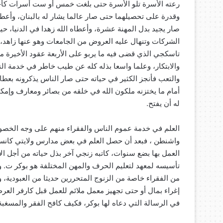
رعته الأسرة تلو الأسرة حتى بلغت خمس أو ست أسرات كأحسن
وقدرة على تحصيلهما حتى صار عالما يشار له بالبنان، وأ
صار يجيد بدل المهنة عشرة، وأعطاه الله زهدا في الدنيا، ح
الشركات وتنهال عليه العروض من الجامعات وهو عنها زاهد،
تاسكجي الذي قضى فيه ما يربو على الأربعة عقود الأخيرة من 
والابتكار، وعلما واسعا بذله كله عن طيب خاطر في خدمة ال
والتعب فأنجز الكثير في حياته حتى صار الناس يذكرونه بعطاءا
أمام ما يختزنه ملكون الله في خلقه من بصائر ومعارف وإمكان
له أن يفتح.
العلم في خدمة عموم الناس والفقراء منهم على وجه الخصوص،
واشنطن ، فبعد أن حصل العلم في بعض مدارس ولايتي كانساس 
العمل بها بضع سنوات، كاتبه زنجي آخر بذل حياته من أجل الا
تأسيسه لمعهد لتعليم الحرف والمهن المختلفة هو بوكر ت. وا
من الفقراء خاصة من الزنوج المتحررين حديثا من العبودية، 
في الرسالة التي دعاه لها بوكر، فكيف كافح الفقر والمسغبة في تلك