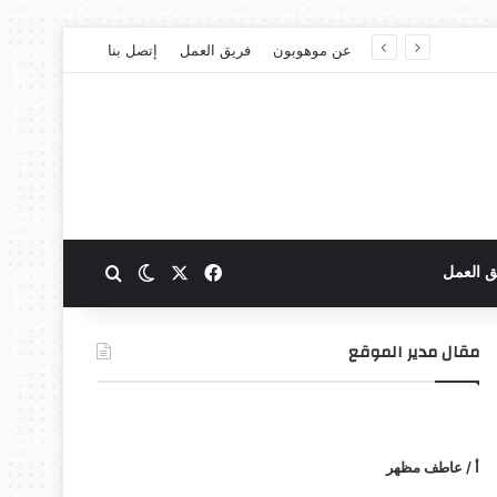
عن موهوبون
فريق العمل
إتصل بنا
‫X
فيسبوك
بحث عن
الوضع المظلم
ق العمل
مقال مدير الموقع
أ / عاطف مظهر