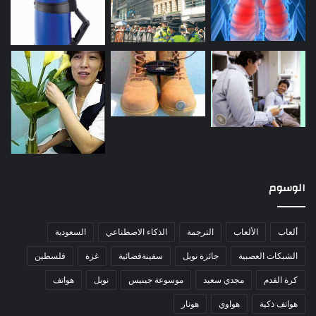
الوسوم
ألعاب
الألعاب
الترجمة
الذكاء الاصطناعي
السعودية
الشبكات العصبية
جائزة نوبل
سفينةفضائية
غزة
فلسطين
كرة القدم
مجدي سعيد
موسوعة جينيس
نوبل
هواتف
هواتف ذكية
هواوي
هونار