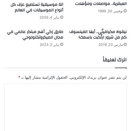
العبقرية.. مواصفات ومؤهلات
خ
"
آلة موسيقية تستطيع عزف كل
ت
أنواع الموسيقات في العالم
ف
نوفمبر 30, 1999
ر
ي
يناير 4, 2009
ا
م
ع
س
نيقولا مكيافيلّي.. أيها الفيلسوف
طارق زكي أهم مبتكر عالمي في
ه
ا
كم من شرور ارتُكبت باسمك!
مجال الميكروتكنولوجي
ب
مارس 23, 2019
يناير 5, 2023
ق
ة
اترك تعليقاً
ن
ج
و
م
لن يتم نشر عنوان بريدك الإلكتروني.
الحقول الإلزامية مشار إليها بـ
*
ا
ا
ل
ع
ل
ل
ت
و
م
ع
ل