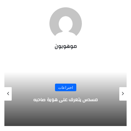
موهوبون
المجلة
طفل مصري يخرج قصاصات الورق من أنفه
وفمه