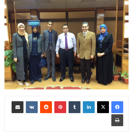
لينكدإن
‏Tumblr
بينتيريست
‏Reddit
‏VKontakte
مشاركة عبر البريد
طباعة