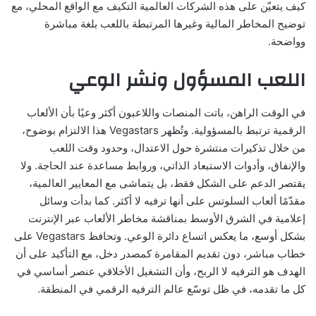
كيف يتعيّن على هذه الشركات العالمية التكيف مع الواقع المحلي، مع
توضيح المخاطر المالية وغيرها المرتبطة باللعب بلغة مباشرة
وواضحة.
اللعب المسؤول ونشر الوعي
في الوقت الراهن، باتت المنصات واللاعبون أكثر وعيًا بأن الألعاب
الرقمية ترتبط بالمسؤولية. وتُظهر Vegastars هذا الالتزام بوضوح،
من خلال تذكيرات منتشرة حول الاعتدال، وحدود وقت اللعب
والإنفاق، وأدوات الاستبعاد الذاتي، وروابط مساعدة عند الحاجة. ولا
يقتصر الدعم على الشكل فقط، بل يتماشى مع المعايير العالمية،
مقدّمًا ألعاب السلوتس على أنها ترفيه لا أكثر. كما بدأت وسائل
إعلامية في الشرق الأوسط بمناقشة مخاطر الألعاب عبر الإنترنت
بشكل أوسع، ما يعكس اتساع دائرة الوعي. وتحافظ Vegastars على
خطاب مباشر، دون تقديم المقامرة كمصدر دخل، مع التأكيد على أن
الهدف هو الترفيه لا الربح، وأن التشغيل الأخلاقي عنصر أساسي في
كل ما تقدمه، في ظل توسّع عالم الترفيه الرقمي في المنطقة.