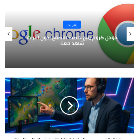
إنترنت
سرعته تفوق ثلاثة أضعاف السرعة العالمية..
إليكم إنترنت بدون راوتر!
م
س
ا
ر
ا
ت
ا
ل
ت