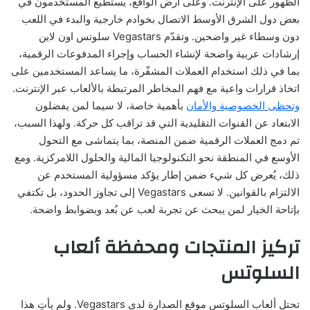
الظهور على الإنترنت. وعلى أرض الواقع، يستطيع المستخدمون في
بعض دول الشرق الأوسط الاتصال بخوادم خارجية والبدء في اللعب
دون وسطاء غير واضحين. وتقدّم Vegastars سلوتس اون لاين
إرشادات عربية واضحة لإنشاء الحساب وإجراء المدفوعات الرقمية،
بما في ذلك استخدام العملات المشفّرة، ما يساعد المستخدمين على
اتخاذ قرارات واعية مع فهم المخاطر المرتبطة بالألعاب عبر الإنترنت.
وتحظى
الخصوصية
والأمان
بأهمية خاصة، لا سيما لمن يفضلون
الابتعاد عن القنوات التقليدية التي قد تراقب كل حركة. ولهذا السبب،
تم دمج العملات الرقمية ضمن المنصة، بما يتماشى مع التحول
الأوسع في المنطقة نحو التكنولوجيا المالية والحلول اللامركزية. ومع
ذلك، يُعرض كل شيء ضمن إطار يؤكد مسؤولية المستخدم عن
الالتزام بالقوانين. لا تسعى Vegastars إلى تجاوز الحدود، بل تكتفي
بإتاحة الخيار لمن يبحث عن تجربة لعب عن بُعد وبضوابط واضحة.
تركيز المنتجات ومحفظة ألعاب
السلوتس
تحتل ألعاب السلوتس موقع الصدارة لدى Vegastars. ولم يأتِ هذا