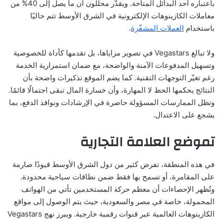
باعتباره أحد البدائل المتاحة. ويقدّر محللون أن ما يصل إلى 40% من
معاملات الكازينوهات الإلكترونية في الشرق الأوسط تتم حاليًا
باستخدام
العملات
المشف
رة
.
ولا تبالغ Vegastars في تصوير مزاياها، بل تقدمها كأداة للخصوصية
وتسهيل المدفوعات الآمنة والواضحة، مع ضمان استمرارية الخدمة
رغم تغيّر التوجهات التقنية. كما يضم الموقع تذكيرات واضحة بأن
النتائج يحكمها الحظ لا المهارة، وأن خسارة المال تبقى احتمالًا قائمًا.
وتظل الممارسات المسؤولة حاضرة في الإرشادات ونوافذ الدفع، بما
يشجع على الاعتدال.
تموضع العلامة التجارية
في هذه المنطقة، تفرض كثير من دول الشرق الأوسط قيودًا صارمة
على المقامرة، أو تسمح بها فقط ضمن نطاقات سياحية محدودة.
وتُظهر الإحصاءات أن معظم حركة المستخدمين تأتي من الهواتف
المحمولة، خاصة في مصر والسعودية، حيث يتم الوصول إلى مواقع
الكازينوهات العالمية عبر قنوات رقمية خارجية. ويبرز نهج Vegastars