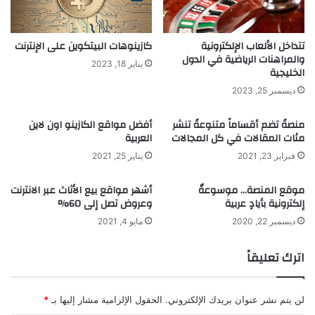
ن
ف
ي
ك
ة
؟
تتداخل الألعاب الإلكترونية
كازينوهات البيتكوين على الإنترنت
:
ا
والمراهنات الرياضية في الدول
يناير 18, 2023
ا
الخليجية
ل
ل
ح
ديسمبر 25, 2023
ط
ق
ل
ي
منصةً تضم أقساماً متنوعةً تنشر
أفضل مواقع الكازينو اون لاين
ب
ق
مئات المقالات في كل المجالات
العربية
ا
ة
فبراير 23, 2021
يناير 25, 2021
ل
ا
م
ل
موقع المنصة… موسوعةٌ
أشهر مواقع بيع الأثاث عبر الانترنت
ت
ك
إلكترونية بأيادٍ عربية
وعروض تصل إلى 60%
ز
ا
ا
م
ديسمبر 22, 2020
مايو 4, 2021
ي
ل
د
ة
اترك تعليقاً
ع
و
ل
ر
ى
ا
لن يتم نشر عنوان بريدك الإلكتروني.
الحقول الإلزامية مشار إليها بـ
*
م
ء