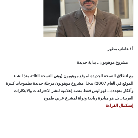
أ / عاطف مظهر
مشروع موهوبون.. بداية جديدة
مع انطلاق النسخة الجديدة لموقع موهوبون (وهي النسخة الثالثة منذ انشاء
الموقع في العام 2007) يدخل مشروع موهوبون مرحلة جديدة بطموحات كبيرة
وأفكار متجددة… فهو ليس فقط منصة إعلامية لنشر الاختراعات والابتكارات
العربية.. بل هو مبادرة ريادية ونواة لمشرع عربي طموح
إستكمال القراءة