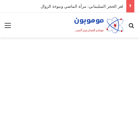
لغز الحجر السليماني: مرآة الماضي ونبوءة الزوال
بحث عن
الق