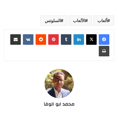
ألعاب
الألعاب
السلوتس
لينكدإن
‏Tumblr
بينتيريست
‏Reddit
‏VKontakte
مشاركة عبر البريد
طباعة
محمد ابو الوفا