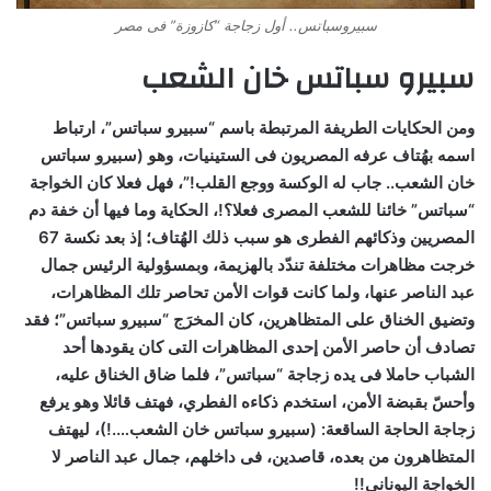
سبيروسباتس.. أول زجاجة “كازوزة” فى مصر
سبيرو سباتس خان الشعب
ومن الحكايات الطريفة المرتبطة باسم “سبيرو سباتس”، ارتباط
اسمه بهُتاف عرفه المصريون فى الستينيات، وهو (سبيرو سباتس
خان الشعب.. جاب له الوكسة ووجع القلب!”، فهل فعلا كان الخواجة
“سباتس” خائنا للشعب المصرى فعلا؟!، الحكاية وما فيها أن خفة دم
المصريين وذكائهم الفطرى هو سبب ذلك الهُتاف؛ إذ بعد نكسة 67
خرجت مظاهرات مختلفة تندّد بالهزيمة، وبمسؤولية الرئيس جمال
عبد الناصر عنها، ولما كانت قوات الأمن تحاصر تلك المظاهرات،
وتضيق الخناق على المتظاهرين، كان المخرَج “سبيرو سباتس”؛ فقد
تصادف أن حاصر الأمن إحدى المظاهرات التى كان يقودها أحد
الشباب حاملا فى يده زجاجة “سباتس”، فلما ضاق الخناق عليه،
وأحسّ بقبضة الأمن، استخدم ذكاءه الفطري، فهتف قائلا وهو يرفع
زجاجة الحاجة الساقعة: (سبيرو سباتس خان الشعب….!)، ليهتف
المتظاهرون من بعده، قاصدين، فى داخلهم، جمال عبد الناصر لا
الخواجة اليوناني!!