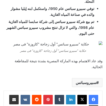
النحلة.
توفي سبيرو سباتس عام 1950، واستكمل ابنه إيليا مشوار
والده في صناعة المياه الغازية.
تم بيع شركة سبيرو سباتس إلى شركة سابسا للمياه الغازية
عام 1998، والتي لا تزال تنتج مشروب سبيرو سباتس الشهير
حتى اليوم.
حكاية “سبيرو سباتس” أول زجاجة “كازوزة” فى مصر
وقد عاد الاهتمام بهذه الماركة المصرية بشدة نتيجة للمقاطعة
الحالية.
سبيروسباتس
لينكدإن
‏Tumblr
بينتيريست
‏Reddit
‏VKontakte
مشاركة عبر البريد
طباعة