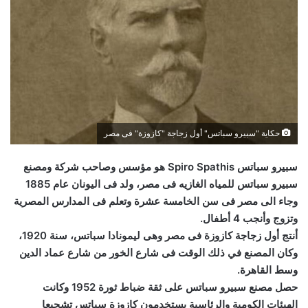
حكاية "سبيرو سباتس" أول زجاجة "كازوزة" فى مصر
سبيرو سباتس Spiro Spathis هو مؤسس وصاحب شركة ومصنع
سبيرو سباتس للمياه الغازيه فى مصر، ولد فى اليونان عام 1885
وجاء الى مصر فى سن الخامسة عشرة وتعلم فى المدارس المصرية
وتزوج وأنجب 4 أطفال.
أنتج أول زجاجة كازوزة فى مصر وهى ليمونادا سباتس، سنة 1920،
وكان المصنع في ذلك الوقت فى شارع الخور من شارع عماد الدين
وسط القاهرة.
حصل مصنع سبيرو سباتس على ثقة ضباط ثورة 1952 وكانت
الهيئات الكومية والرئاسية يستخدمون كازوزة سباتس تشجيعا