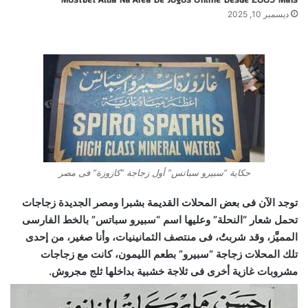
Mostbet Atua Na Área De Jogos Online Desde 2009 Mais
ديسمبر 10, 2025
حكاية “سبيرو سباتس” أول زجاجة “كازوزة” فى مصر
توجد الآن فى بعض المحلات القديمة بشبرا ومصر الجديدة زجاجات
تحمل شعار “النحلة” وعليها اسم “سبيرو سباتس” بالخط الفارسى
المميَّز، وقد شربتُ، فى منتصف الثمانينيات، وأنا صغير، من إحدى
تلك المحلات زجاجة “سبيرو” بطعم الليمون، كانت مع زجاجات
مشروبات غازية أخرى فى ثلاجة خشبية بداخلها ثلج مجروش.