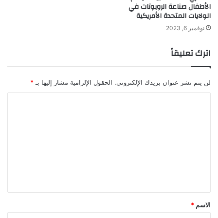
ي
الأطفال صناعة الروبوتات في
ة
الولايات المتحدة الأمريكية
و
نوفمبر 6, 2023
ح
ق
اترك تعليقاً
و
ق
ا
لن يتم نشر عنوان بريدك الإلكتروني.
الحقول الإلزامية مشار إليها بـ
*
ل
إ
ا
ن
س
ل
ا
ت
ن
ع
ل
ي
ق
*
الاسم
*