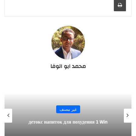
محمد ابو الوفا
غير مصنف
Mostbet-in Yeni Səfiri Azərbaycanlı Mma
Döyüşçüsü Nəriman Abbasov Olacaq » Ami̇a
Az Aden Turizm Tur Ve Seyahat
Acentasıaden Turizm Tur Ve Seyahat
Acentası