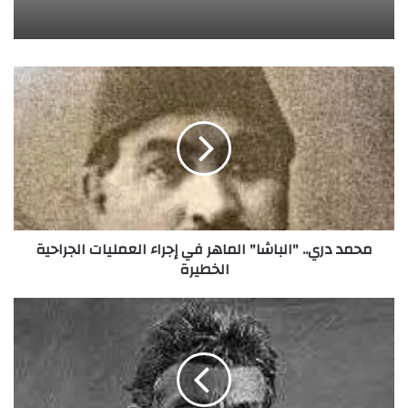
م
ح
م
د
د
ر
ي
.
.
محمد دري.. "الباشا" الماهر في إجراء العمليات الجراحية
"
الخطيرة
ا
ل
ب
ج
ا
و
ش
ن
ا
ب
"
ر
ا
ا