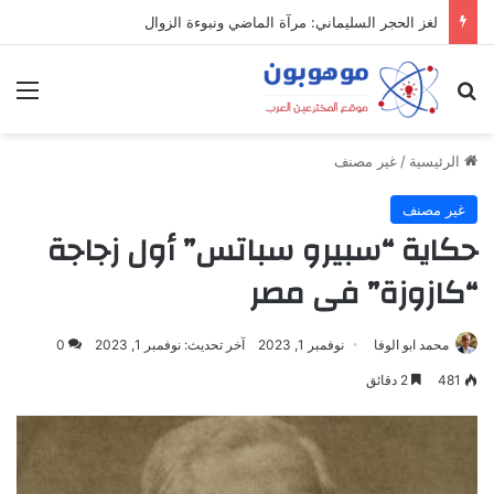
لغز الحجر السليماني: مرآة الماضي ونبوءة الزوال
بحث عن
الق
الرئيسية
/
غير مصنف
غير مصنف
حكاية “سبيرو سباتس” أول زجاجة
“كازوزة” فى مصر
محمد ابو الوفا
نوفمبر 1, 2023
آخر تحديث: نوفمبر 1, 2023
0
481
2 دقائق