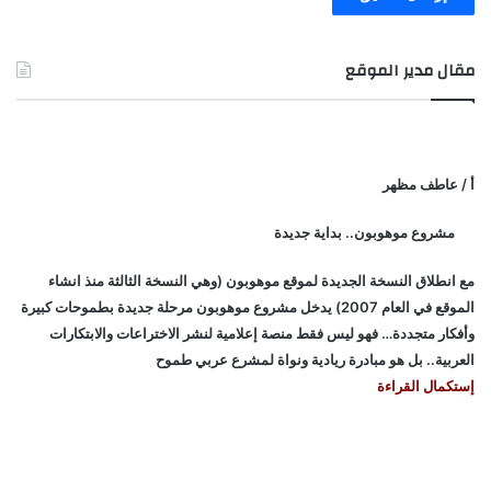
مقال مدير الموقع
أ / عاطف مظهر
مشروع موهوبون.. بداية جديدة
مع انطلاق النسخة الجديدة لموقع موهوبون (وهي النسخة الثالثة منذ انشاء
الموقع في العام 2007) يدخل مشروع موهوبون مرحلة جديدة بطموحات كبيرة
وأفكار متجددة… فهو ليس فقط منصة إعلامية لنشر الاختراعات والابتكارات
العربية.. بل هو مبادرة ريادية ونواة لمشرع عربي طموح
إستكمال القراءة