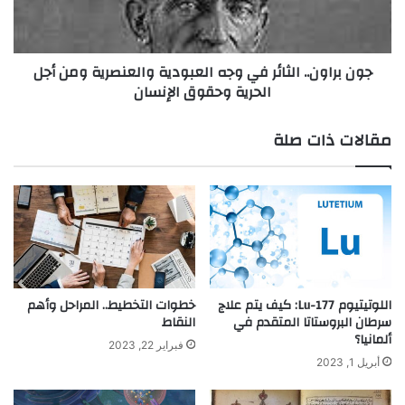
ل
و
م
ن
ا
.
جون براون.. الثائر في وجه العبودية والعنصرية ومن أجل
ه
.
الحرية وحقوق الإنسان
ر
ا
ف
ل
ي
ث
مقالات ذات صلة
إ
ا
ج
ئ
ر
ر
ا
ف
ء
ي
ا
و
ل
ج
ع
ه
م
ا
اللوتيتيوم Lu-177: كيف يتم علاج
خطوات التخطيط.. المراحل وأهم
ل
ل
سرطان البروستاتا المتقدم في
النقاط
ي
ألمانيا؟
ع
فبراير 22, 2023
ا
ب
أبريل 1, 2023
ت
و
ا
د