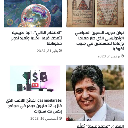
ل
ي
ج
ة
ر
و
ا
ا
ح
ل
توان جورو.. السجين السياسي
“الالتهام الذاتي”.. آلية طبيعية
ي
ع
الإندونيسي الذي صار معلما
تتفكك فيها الخلايا وتعيد تدوير
ة
ن
وإماما للمسلمين في جنوب
مكوناتها
ا
ص
أفريقيا
ل
ر
يناير 31, 2024
خ
نوفمبر 7, 2023
ي
ط
ة
ي
و
ر
م
ة
ن
أ
ج
ل
Casinoelarabs: نصائح اللاعب الذي
ا
فاز بـ 12 مليون دولار في موقع
إكس بت سبورت
ل
ح
أغسطس 16, 2023
ر
المصري “محمد عبيدة” يُعلّم