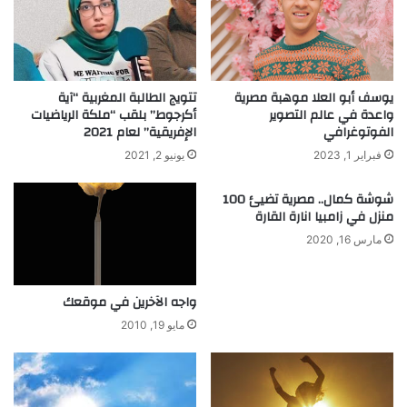
م
ا
و
4
ه
0
و
س
ب
ن
يوسف أبو العلا موهبة مصرية
تتويج الطالبة المغربية “آية
ي
واعدة في عالم التصوير
أكرجوط” بلقب “ملكة الرياضيات
ة
الفوتوغرافي
الإفريقية” لعام 2021
ن
و
و
ل
فبراير 1, 2023
يونيو 2, 2021
ب
ه
ن
ا
شوشة كمال.. مصرية تضيئ 100
ا
أ
منزل في زامبيا انارة القارة
ء
ك
مارس 16, 2020
ا
ث
ل
ر
م
م
واجه الآخرين في موقعك
س
ن
ت
م
مايو 19, 2010
ق
ا
ب
ئ
ل
ت
ي