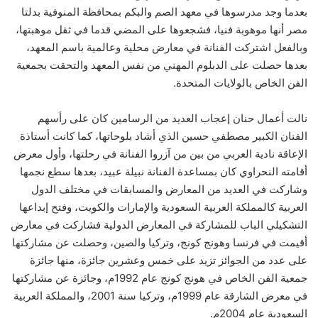
بعدما وجد مدرسوها في معهد الصم والبكم بمحافظة المنوفية بدلتا
مصر أنها موهوبة فنيا، فشجعوها على المضي قدما في ثقل موهبتها،
وبالفعل اشتركت الفنانة في معارض محلية وعالمية باسم المعهد،
بعدها حصلت على الدبلوم المهني من نفس المعهد والتحقت بجمعية
الفن الخاص بالولايات المتحدة.
نالت أعمال حنان إعجاب العديد من الرسامين كان على رأسهم
الفنان الكبير مصطفي حسين الذي أشاد بلوحاتها، كما كانت أستاذة
الإعاقة نادية العربي من بين من آزروا الفنانة في رحلتها، وأول معرض
أقامته النحراوي كان بمساعدة الفنانة نبيلة عبيد، بعدها سطع نجمها
وشاركت في العديد من المعارض والمسابقات في مختلف الدول
العربية كالمملكة العربية السعودية والإمارات والكويت، وفتح إبداعها
التشكيلي الباب للمشاركة في المعارض الدولية فشاركت في معارض
أقيمت في فرنسا وهونج كونج، وتركيا والصين، وحصلت عن مشاركتها
على عدد من الجوائز تزيد على خمس وعشرين جائزة، منها جائزة
جمعية الفن الخاص في هونج كونج عام 1992م، وجائزة عن مشاركتها
في معرض الشارقة عام 1999م، وتركيا سنة 2001، والمملكة العربية
السعودية عام 2004م.