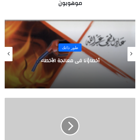
موهوبون
المجلة
بريطانيان من رواد الأعمال يبتكران كرة
مطاطية لصنع الموسيقى
ا
ل
ن
ا
د
ي