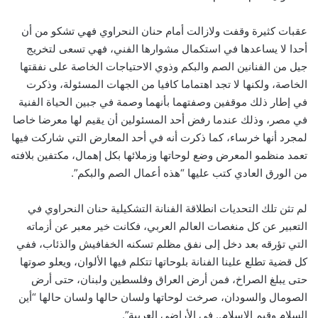
عقبات كثيرة وقفت ولازالت أمام حنان النحراوي فهي تشكو من أن
أحدا لا يساعدها في استكمال مشوارها الفني، فهي تسعى لتخريج
جيل من الفنانين الصم والبكم وذوي الاحتياجات الخاصة على نفقتها
الخاصة، ولكنها لا تجد اهتماما كافيا من الجهات المسئولة، وذكرت
في إطار ذلك موقفين وصفتهما بأنهما وصمة في جبين الحياة الفنية
في مصر، وذلك عندما رفض أحد المسئولين أن يقيم لها معرضا خاصا
لمجرد أنها خرساء، كما ذكرت أنه في أحد المعارض التي شاركت فيها
تعمد منظمو المعرض وضع لوحاتها وزملائها بكل إهمال، مكتفين بلافته
من الورق العادي كتب عليها “هذه أعمال الصم والبكم”.
لم تثن تلك التحديات انطلاقة الفنانة التشكيلية حنان النحراوي في
التعبير عن كل منغصات العالم العربي، فكانت خير معبر عن أزماته
التي تؤرقه بعد دخل إلى نفق مظلم تسكنه الخفافيش والذئاب، ففي
كل قضية تطلع علينا الفنانة بلوحاتها تتكلم فيها الألوان، ويعلو صوتها
حتى يبلغ الصراخ، فمن أرض العراق وفلسطين ولبنان، حتى أرض
الصومال والسودان، صرخت لوحاتها ولسان حالها ولسان حالها “أين
السلام وقيم الإسلام.. في الأراضي العربية”.