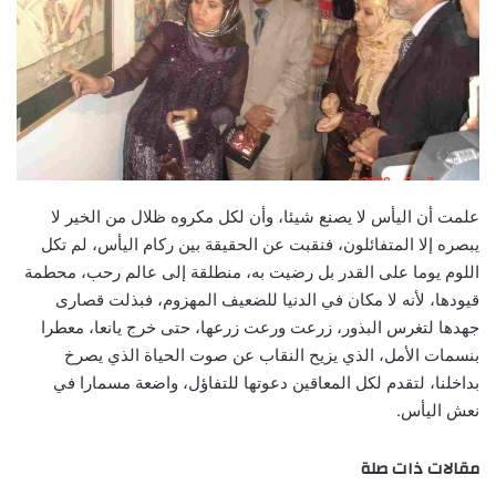
علمت أن اليأس لا يصنع شيئا، وأن لكل مكروه ظلال من الخير لا
يبصره إلا المتفائلون، فنقبت عن الحقيقة بين ركام اليأس، لم تكل
اللوم يوما على القدر بل رضيت به، منطلقة إلى عالم رحب، محطمة
قيودها، لأنه لا مكان في الدنيا للضعيف المهزوم، فبذلت قصارى
جهدها لتغرس البذور، زرعت ورعت زرعها، حتى خرج يانعا، معطرا
بنسمات الأمل، الذي يزيح النقاب عن صوت الحياة الذي يصرخ
بداخلنا، لتقدم لكل المعاقين دعوتها للتفاؤل، واضعة مسمارا في
نعش اليأس.
مقالات ذات صلة