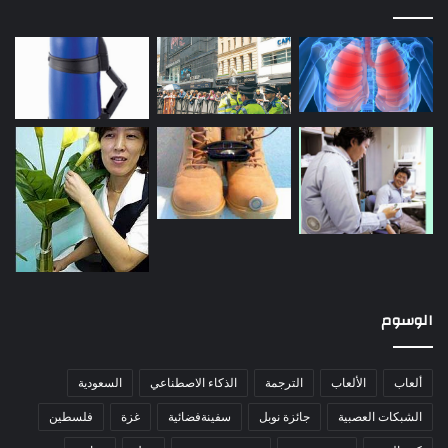
الوسوم
ألعاب
الألعاب
الترجمة
الذكاء الاصطناعي
السعودية
الشبكات العصبية
جائزة نوبل
سفينةفضائية
غزة
فلسطين