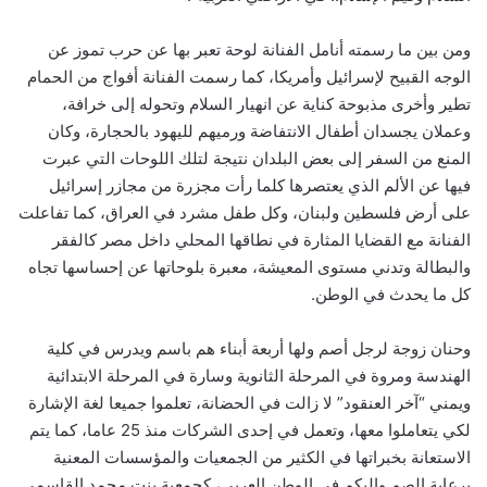
ومن بين ما رسمته أنامل الفنانة لوحة تعبر بها عن حرب تموز عن
الوجه القبيح لإسرائيل وأمريكا، كما رسمت الفنانة أفواج من الحمام
تطير وأخرى مذبوحة كناية عن انهيار السلام وتحوله إلى خرافة،
وعملان يجسدان أطفال الانتفاضة ورميهم لليهود بالحجارة، وكان
المنع من السفر إلى بعض البلدان نتيجة لتلك اللوحات التي عبرت
فيها عن الألم الذي يعتصرها كلما رأت مجزرة من مجازر إسرائيل
على أرض فلسطين ولبنان، وكل طفل مشرد في العراق، كما تفاعلت
الفنانة مع القضايا المثارة في نطاقها المحلي داخل مصر كالفقر
والبطالة وتدني مستوى المعيشة، معبرة بلوحاتها عن إحساسها تجاه
كل ما يحدث في الوطن.
وحنان زوجة لرجل أصم ولها أربعة أبناء هم باسم ويدرس في كلية
الهندسة ومروة في المرحلة الثانوية وسارة في المرحلة الابتدائية
ويمني “آخر العنقود” لا زالت في الحضانة، تعلموا جميعا لغة الإشارة
لكي يتعاملوا معها، وتعمل في إحدى الشركات منذ 25 عاما، كما يتم
الاستعانة بخبراتها في الكثير من الجمعيات والمؤسسات المعنية
برعاية الصم والبكم في الوطن العربي، كجمعية بنت محمد القاسمي