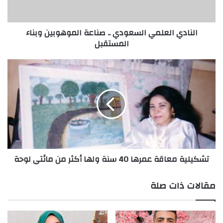
ا
ل
ع
النادي العلمي السعودي .. صناعة الموهوبين وبناء
ل
المستقبل
م
ي
ا
ت
ل
ش
س
ك
ع
ي
و
ل
د
ي
ي
ة
.
م
.
ع
تشكيلية معاقة عمرها 40 سنة ولها أكثر من مائتي لوحة
ص
ا
ن
ق
ا
ة
مقالات ذات صلة
ع
ع
ة
م
ا
ر
ل
ه