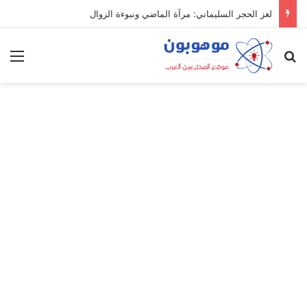
لغز الحجر السليماني: مرآة الماضي ونبوءة الزوال
بحث عن
الق