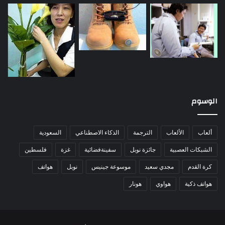
الوسوم
ألعاب
الألعاب
الترجمة
الذكاء الاصطناعي
السعودية
الشبكات العصبية
جائزة نوبل
سفينةفضائية
غزة
فلسطين
كرة القدم
مجدي سعيد
موسوعة جينيس
نوبل
هواتف
هواتف ذكية
هواوي
هونار