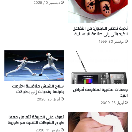
ديسمبر 10, 2025
ة
:
ب
ي
تجربة تحضير النايلون: من التفاعل
ن
الكيميائي إلى صناعة البلاستيك
س
نوفمبر 30, 1999
و
س
ي
و
ل
و
ج
سلاح الشيش منافسة اخترعت
ي
وصفات عشبية لمقاومة أمراض
بفرنسا وتحولت إلى بطولات
ا
البرد
ا
أبريل 25, 2020
أبريل 26, 2009
ل
أ
تعرف على الطريقة تتعامل معها
د
كبرى الشركات التقنية مع كورونا
ب
و
مارس 11, 2020