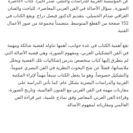
عن المؤسسة العربية للدراسات والنشر، صدر أخيراً، كتاب «خاصرة
الصورة.. سؤال الأصالة في الفن العربي المعاصر»، للباحث والفنان
العراقي صدام الجميلي، بتقديم الدكتور فيصل دراج. ويقع الكتاب في
152 صفحة من القطع المتوسط. متضمناً مجموعة من صور الأعمال
الفنية.
تقع أهمية الكتاب في عدة جوانب، أهمها تناوله لقضية شائكة ومهمة
في الفن التشكيلي العربي، ومفهوم الصورة، وهي قضية الأصالة التي
لم يتطرق إليها كتاب متخصص يدرس إشكاليات تلك القضية ويحلل
ملابساتها، فضلاً عن شح البحوث النظرية في الفن البصري عموماً،
والتشكيل خصوصاً، وهو ما يجعل الكتاب سبقاً مهماً لإثراء المكتبة
العربية والدراسات البصرية بشكل عام. كما تأتي الدراسة على
مقارنات مهمة في الفن العربي مع الفنون العالمية، وتاريخ الصورة،
وقراءة الفن العربي المعاصر وفق نماذج علمية، عبر قراءة الفن
العالمي ومقارباته لمفهوم الأصالة.