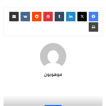
لينكدإن
‏Tumblr
بينتيريست
‏Reddit
‏VKontakte
مشاركة عبر البريد
طباعة
موهوبون
المجلة