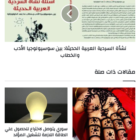
د
أ
س
ة
»
ا
.
ل
.
س
ت
ر
ج
د
نشأة السردية العربية الحديثة: بين سوسيولوجيا الأدب
ر
ي
والخطاب
ب
ة
ة
ا
ص
ل
مقالات ذات صلة
و
ع
ف
ر
ي
ب
ة
ي
ة
ا
ل
ح
د
سوري يتوصل لاختراع للحصول علي
ي
الطاقة اللازمة لتشغيل المؤلد
ث