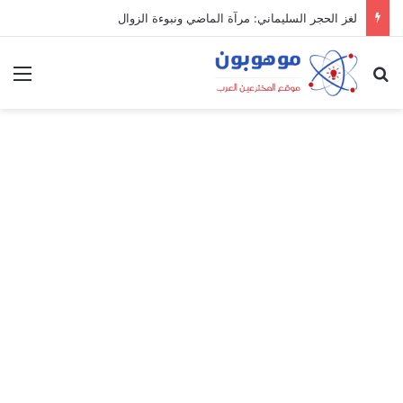
لغز الحجر السليماني: مرآة الماضي ونبوءة الزوال
بحث عن
الق