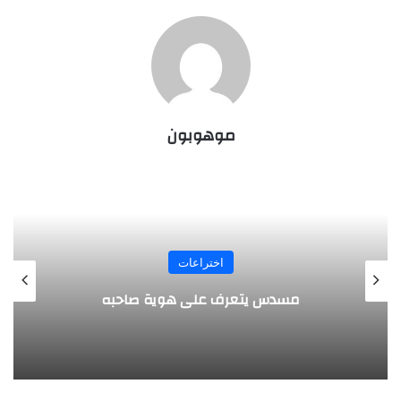
موهوبون
المجلة
طفل مصري يخرج قصاصات الورق من أنفه
وفمه