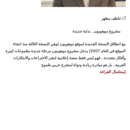
أ / عاطف مظهر
مشروع موهوبون.. بداية جديدة
مع انطلاق النسخة الجديدة لموقع موهوبون (وهي النسخة الثالثة منذ انشاء
الموقع في العام 2007) يدخل مشروع موهوبون مرحلة جديدة بطموحات كبيرة
وأفكار متجددة… فهو ليس فقط منصة إعلامية لنشر الاختراعات والابتكارات
العربية.. بل هو مبادرة ريادية ونواة لمشرع عربي طموح
إستكمال القراءة