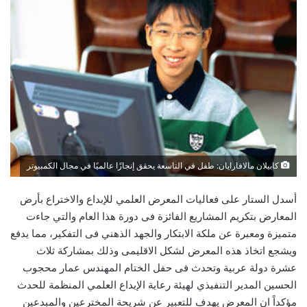
كابيلان مالافارايان: طفل في التاسعة يحقق إنجازًا عالميًا في مجال الكمبيوتر
أسدل الستار على فعاليات المعرض العلمي للإبداع والاختراع بأرض
المعارض بتكريم المشاريع الفائزة فى دورة هذا العام والتي جاءت
متميزة ومعبرة عن ملكة الابتكار والجهد الذهني فى التفكير، مما يدفع
ويشجع اتخاذ هذه المعرض لشكل الاقليمى وذلك بمشاركة ثلاث
عشرة دولة عربية وتحدث فى حفل الختام المهندس عمار محجوب
الحسين المدير التنفيذي لهيئة رعاية الإبداع العلمي المنظمة للحدث
مؤكداً ان المعرض يهدف للتعبير عن شريحة المخترعين والمبدعين