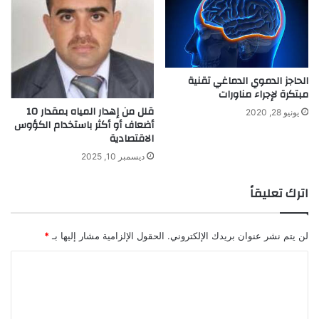
ا
ي
ع
ا
ا
س
ت
ك
غ
ت
ر
الحاجز الدموي الدماغي تقنية
ل
مبتكرة لإجراء مناورات
ي
ن
ب
د
قلل من إهدار المياه بمقدار 10
يونيو 28, 2020
ة
أضعاف أو أكثر باستخدام الكؤوس
ا
الاقتصادية
ديسمبر 10, 2025
اترك تعليقاً
لن يتم نشر عنوان بريدك الإلكتروني.
الحقول الإلزامية مشار إليها بـ
*
ا
ل
ت