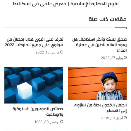
علوم الحضارة الإسلامية | معرض علمي في اسكتلندا
ت
ر
ر
ة
و
ا
مقالات ذات صلة
ا
ل
ل
إ
ت
س
صديق للبيئة وأكثر استدامة.. هل
تعرف على اقوى هدايا رمضان من
ك
ل
يعود العالم للطين في عملية
هواوي على جميع الماركات 2022
ن
ا
البناء؟
و
م
مارس 15, 2022
ل
يوليو 27, 2022
ي
و
ة
ج
|
ي
م
ا
ع
إ
ر
ل
ض
ى
ع
الطفل الخجول رحلة من الانزواء
ا
ل
خصائص الموهوبين السلوكية
إلى الاندماج
خ
والإبداعية
م
أبريل 19, 2009
ت
ي
نوفمبر 30, 1999
ر
ف