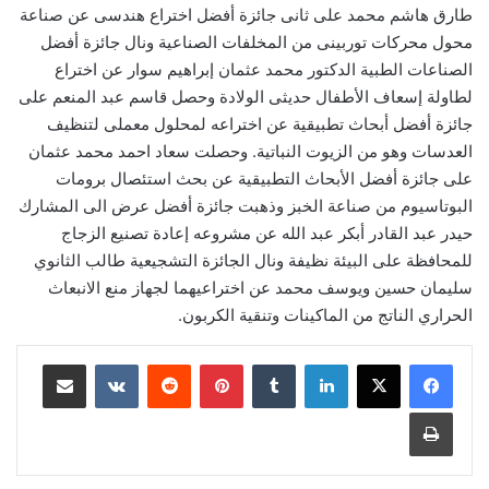
طارق هاشم محمد على ثانى جائزة أفضل اختراع هندسى عن صناعة
محول محركات توربينى من المخلفات الصناعية ونال جائزة أفضل
الصناعات الطبية الدكتور محمد عثمان إبراهيم سوار عن اختراع
لطاولة إسعاف الأطفال حديثى الولادة وحصل قاسم عبد المنعم على
جائزة أفضل أبحاث تطبيقية عن اختراعه لمحلول معملى لتنظيف
العدسات وهو من الزيوت النباتية. وحصلت سعاد احمد محمد عثمان
على جائزة أفضل الأبحاث التطبيقية عن بحث استئصال برومات
البوتاسيوم من صناعة الخبز وذهبت جائزة أفضل عرض الى المشارك
حيدر عبد القادر أبكر عبد الله عن مشروعه إعادة تصنيع الزجاج
للمحافظة على البيئة نظيفة ونال الجائزة التشجيعية طالب الثانوي
سليمان حسين ويوسف محمد عن اختراعيهما لجهاز منع الانبعاث
الحراري الناتج من الماكينات وتنقية الكربون.
لينكدإن
‏Tumblr
بينتيريست
‏Reddit
‏VKontakte
مشاركة عبر البريد
طباعة