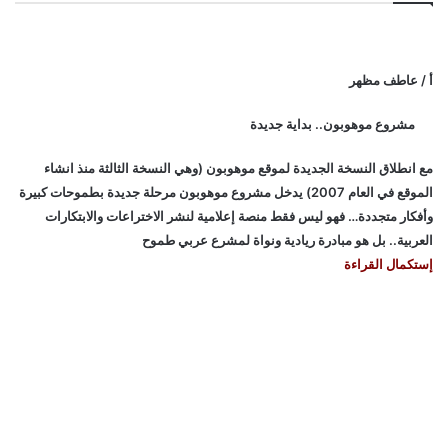
أ / عاطف مظهر
مشروع موهوبون.. بداية جديدة
مع انطلاق النسخة الجديدة لموقع موهوبون (وهي النسخة الثالثة منذ انشاء
الموقع في العام 2007) يدخل مشروع موهوبون مرحلة جديدة بطموحات كبيرة
وأفكار متجددة… فهو ليس فقط منصة إعلامية لنشر الاختراعات والابتكارات
العربية.. بل هو مبادرة ريادية ونواة لمشرع عربي طموح
إستكمال القراءة