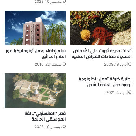
ي
ديسمبر 10, 2025
ا
د
ب
ا
ق
س
ة
ت
ن
ه
ج
ل
و
ا
أبحاث جديدة أجريت علي الأحماض
سلم إطفاء يعمل أوتوماتيكيا فور
م
ك
المعجزة مضادات للأمراض الذهنية
اندلاع الحرائق
ا
ا
ل
ل
أبريل 19, 2009
سبتمبر 22, 2010
ع
م
ل
ي
بطارية خارقة تعمل بتكنولوجيا
و
ا
نووية دون الحاجة للشحن
م
ه
أبريل 4, 2021
قصر “المانسترلي”.. لغة
الموسيقى الحالمة
ديسمبر 10, 2025