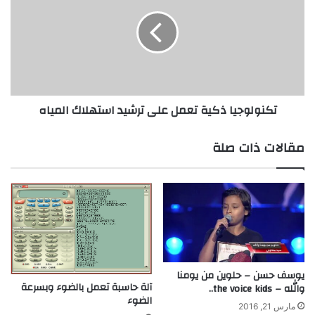
ل
ن
ق
و
ب
ل
"
و
أ
ج
ف
ي
ض
ا
تكنولوجيا ذكية تعمل على ترشيد استهلاك المياه
ل
ذ
م
ك
خ
ي
مقالات ذات صلة
ت
ة
ر
ت
ع
ع
ع
م
ر
ل
ب
ع
ي
ل
"
ى
ف
ت
يوسف حسن – حلوين من يومنا
آلة حاسبة تعمل بالضوء وبسرعة
ي
والله – the voice kids..
ر
الضوء
م
ش
مارس 21, 2016
س