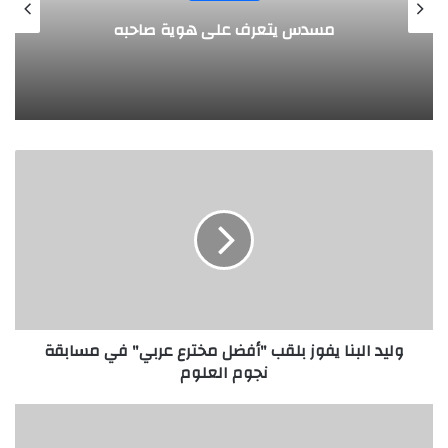
طفل مصري يخرج قصاصات الورق من أنفه
وفمه
و
ل
ي
د
ا
ل
ب
ن
ا
وليد البنا يفوز بلقب "أفضل مخترع عربي" في مسابقة
ي
نجوم العلوم
ف
و
ز
ت
ب
ك