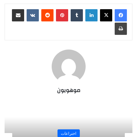
لينكدإن
‏Tumblr
بينتيريست
‏Reddit
‏VKontakte
مشاركة عبر البريد
طباعة
موهوبون
المجلة