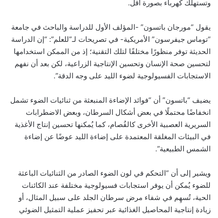
وتستهلك كهرباء بصورة أقل.
يقول “مورجان باتسون” -المؤلف الأول للدراسة والباحث في جامعة
“توماس جيفرسون” الأمريكية- في تصريحات لـ”للعلم”: “إن الدراسة
الحديثة توفر منظورًا مختلفًا لتلك التقنية؛ إذ من الممكن استخدامها
لتحسين صحة الإنسان وتحسين الإنتاجية الزراعية، لكن بعد أن نفهم
الاستجابات الفسيولوجية لضوء الليد على وجه الدقة”.
يضيف “باتسون” أن “فوائد الإضاءة المنبعثة من ثنائيات الضوء تشمل
انخفاضًا محتملًا في بعض أشكال السرطان، وبعض الاضطرابات
السريرية العصبية الأخرى كالفُصام، كما يُمكنها تحسين إنتاج الأغذية
في البيئات المغلقة المعتمدة على إضاءة الليد عوضًا عن إضاءة
الشمس الطبيعية”.
ويشير إلى أن “التحكم في لون الضوء الصادر من الثنائيات الباعثة
للضوء يُمكن أن يوفر استجابات فسيولوجية مختلفة عند الكائنات
الحية، تُسهِم في شفاء مرض سرطان الجلد على سبيل المثال، أو
زيادة إنتاجية المحاصيل الغذائية عبر تحفيز عملية التمثيل الضوئي