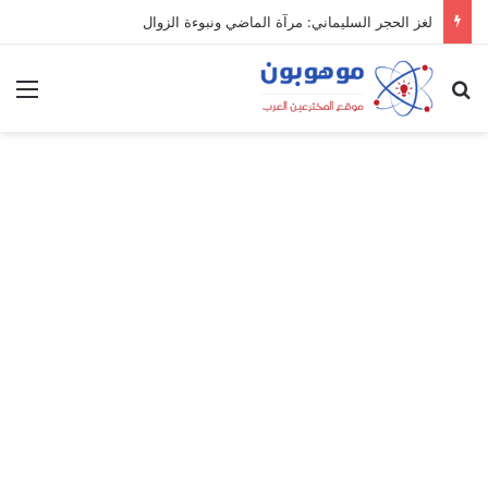
لغز الحجر السليماني: مرآة الماضي ونبوءة الزوال
بحث عن
الق