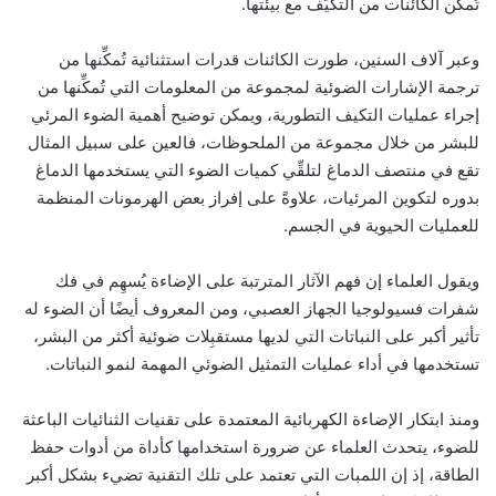
تُمكِّن الكائنات من التكيُّف مع بيئتها.
وعبر آلاف السنين، طورت الكائنات قدرات استثنائية تُمكِّنها من
ترجمة الإشارات الضوئية لمجموعة من المعلومات التي تُمكِّنها من
إجراء عمليات التكيف التطورية، ويمكن توضيح أهمية الضوء المرئي
للبشر من خلال مجموعة من الملحوظات، فالعين على سبيل المثال
تقع في منتصف الدماغ لتلقِّي كميات الضوء التي يستخدمها الدماغ
بدوره لتكوين المرئيات، علاوةً على إفراز بعض الهرمونات المنظمة
للعمليات الحيوية في الجسم.
ويقول العلماء إن فهم الآثار المترتبة على الإضاءة يُسهِم في فك
شفرات فسيولوجيا الجهاز العصبي، ومن المعروف أيضًا أن الضوء له
تأثير أكبر على النباتات التي لديها مستقبِلات ضوئية أكثر من البشر،
تستخدمها في أداء عمليات التمثيل الضوئي المهمة لنمو النباتات.
ومنذ ابتكار الإضاءة الكهربائية المعتمدة على تقنيات الثنائيات الباعثة
للضوء، يتحدث العلماء عن ضرورة استخدامها كأداة من أدوات حفظ
الطاقة، إذ إن اللمبات التي تعتمد على تلك التقنية تضيء بشكل أكبر