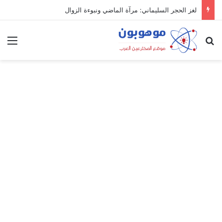
لغز الحجر السليماني: مرآة الماضي ونبوءة الزوال
بحث عن
الق