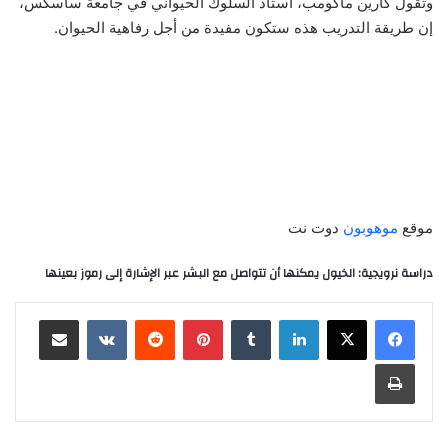
وتقول كارين ماكومب، أستاذ السلوك الحيواني في جامعة ساسكس،
إن طريقة التدريب هذه ستكون مفيدة من أجل رفاهية الحيوان.
موقع
موهوبون
دوت نت
دراسة نرويجية: الخيول يمكنها أن تتواصل مع البشر عبر الإشارة إلى رموز بعينها
لينكدإن
‏Tumblr
بينتيريست
‏Reddit
‏VKontakte
مشاركة عبر البريد
طباعة