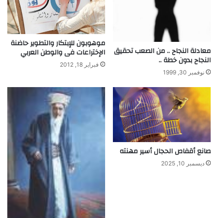
ك
ي
ة
م
موهوبون للإبتكار والتطوير حاضنة
ع
معادلة النجاح .. من الصعب تحقيق
الإختراعات فى والوطن العربي
ق
النجاح بدون خطة ..
فبراير 18, 2012
د
نوفمبر 30, 1999
ة
ل
ت
ق
ل
ب
ص
ف
صانع أقفاص الحجال أسير مهنته
ح
ديسمبر 10, 2025
ا
ت
ه