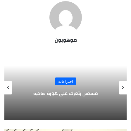
موهوبون
المجلة
طفل مصري يخرج قصاصات الورق من أنفه
وفمه