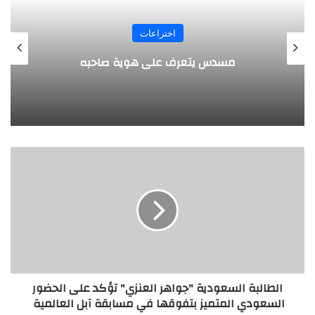
المجلة
طفل مصري يخرج قصاصات الورق من أنفه
وفمه
ا
ل
ط
ا
ل
ب
ة
ا
ل
الطالبة السعودية "جواهر العنزي" تؤكد على الحضور
س
السعودي المتميز بتفوقها في مسابقة آبل العالمية
ع