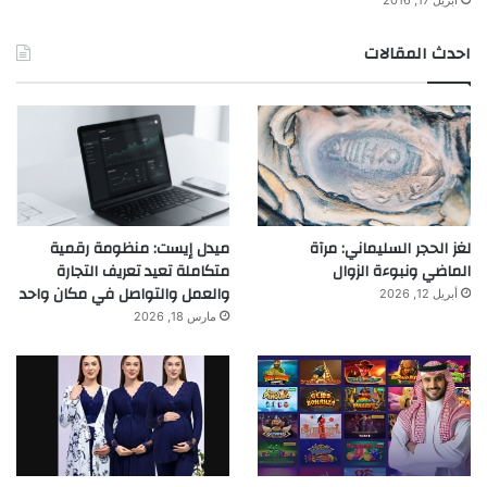
أبريل 17, 2016
احدث المقالات
لغز الحجر السليماني: مرآة
ميدل إيست: منظومة رقمية
الماضي ونبوءة الزوال
متكاملة تعيد تعريف التجارة
والعمل والتواصل في مكان واحد
أبريل 12, 2026
مارس 18, 2026