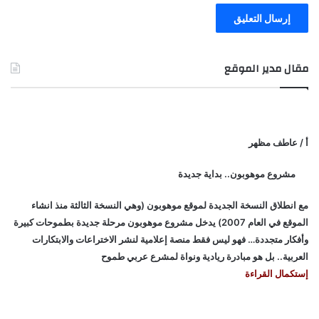
ي
ة
ك
و
مقال مدير الموقع
ا
ل
ا
ل
م
أ / عاطف مظهر
ب
و
مشروع موهوبون.. بداية جديدة
ر
مع انطلاق النسخة الجديدة لموقع موهوبون (وهي النسخة الثالثة منذ انشاء
الموقع في العام 2007) يدخل مشروع موهوبون مرحلة جديدة بطموحات كبيرة
وأفكار متجددة… فهو ليس فقط منصة إعلامية لنشر الاختراعات والابتكارات
العربية.. بل هو مبادرة ريادية ونواة لمشرع عربي طموح
إستكمال القراءة