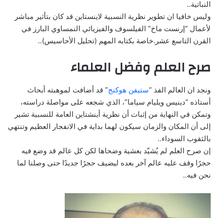
النباتية..
وليس خافيا ان تطوير نظرية النسبية لاينستاين قد كان بتأثير مباشر
لأعمال “إرنست ماخ” الفيلسوف والفيزيائي النمساوي البارز في
القرن التاسع عشر.خاصة بكتابه المهم (تحليل الأحاسيس)..
صرح العلم وفضل العلماء
ونجد ان العالم الفذ “
ستيفن هوكنج
” قد أضافت لموهبته أبحاث
أستاذه “دينيس ويليام سياما”، الذي شجعه على مواصلة دراسته،
وتمكن في النهاية من إثبات أن نظرية أينشتاين العامة للنسبية تشير
إلى أن المكان والزمان سيكون لهما بداية في الانفجار العظيم وتنتهي
بالثقوب السوداء..
إن صرح العلم لم يُشيّد بعشية وضحاها لكن كل عالم قد وضع فيه
حجرًا وقف عليه عالم آخر بعده ليضيف حجرًا جديدًا حتى وصلنا لما
نحن فيه..