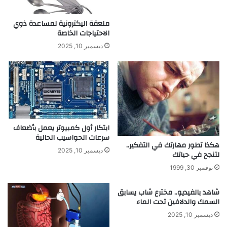
ع
ل
ل
م
ملعقة اليكترونية لمساعدة ذوي
ى
ع
الاحتياجات الخاصة
ا
ر
ديسمبر 10, 2025
ل
ض
ح
ا
ض
ل
و
د
ر
و
ا
ل
ل
ي
س
ابتكار أول كمبيوتر يعمل بأضعاف
ل
سرعات الحواسيب الحالية
ع
ل
هكذا تطور مهارتك في التفكير..
و
ا
ديسمبر 10, 2025
لتنجح في حياتك
د
خ
ي
نوفمبر 30, 1999
ت
ا
ر
ل
ا
شاهد بالفيديو.. مخترع شاب يسابق
م
السمك والدلافين تحت الماء
ع
ت
ا
ديسمبر 10, 2025
م
ت