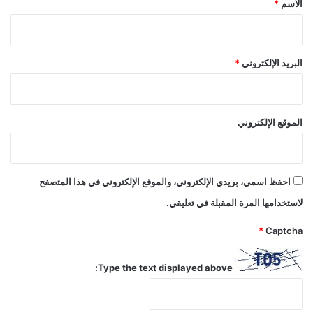
ا
E
الاسم
*
ل
X
ع
2
ا
0
ل
2
البريد الإلكتروني
*
م
4
ي
"
ة
ب
ا
الموقع الإلكتروني
ل
ع
ا
ص
احفظ اسمي، بريدي الإلكتروني، والموقع الإلكتروني في هذا المتصفح
م
لاستخدامها المرة المقبلة في تعليقي.
ة
ا
*
Captcha
ل
م
ا
Type the text displayed above:
ل
ي
ز