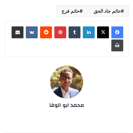
حاتم جاد الحق
حاتم فرج
لينكدإن
‏Tumblr
بينتيريست
‏Reddit
‏VKontakte
مشاركة عبر البريد
طباعة
محمد ابو الوفا