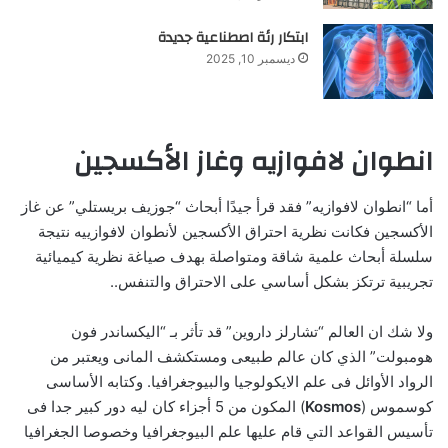
ابتكار رئة اصطناعية جديدة
ديسمبر 10, 2025
انطوان لافوازيه وغاز الأكسجين
أما “انطوان لافوازيه” فقد قرأ جيدًا أبحاث “جوزيف بريستلي” عن غاز
الأكسجين فكانت نظرية احتراق الأكسجين لأنطوان لافوازييه نتيجة
سلسلة أبحاث علمية شاقة ومتواصلة بهدف صياغة نظرية كيميائية
تجريبية ترتكز بشكل أساسي على الاحتراق والتنفس..
ولا شك ان العالم “تشارلز داروين” قد تأثر بـ “اليكساندر فون
هومبولت” الذي كان عالم طبيعى ومستكشف المانى ويعتبر من
الرواد الأوائل فى علم الايكولوجيا والبيوجغرافيا. وكتابه الأساسى
كوسموس (
Kosmos
) المكون من 5 أجزاء كان ليه دور كبير جدا فى
تأسيس القواعد التي قام عليها علم البيوجغرافيا وخصوصا الجغرافيا