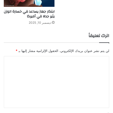
ي
و
ز
ا
ابتكار جهاز يساعد في خسارة الوزن
ب
ل
يثير جدلا في أميركا
ت
ا
ديسمبر 10, 2025
ف
ب
و
ت
اترك تعليقاً
ق
ك
ه
ا
ا
ر
ف
ا
لن يتم نشر عنوان بريدك الإلكتروني.
الحقول الإلزامية مشار إليها بـ
*
ي
ت
ا
ا
م
ل
ل
س
ت
ت
ا
ق
ب
ن
ع
ق
ي
ل
ة
ة
آ
ي
"
ب
I
ق
ل
T
*