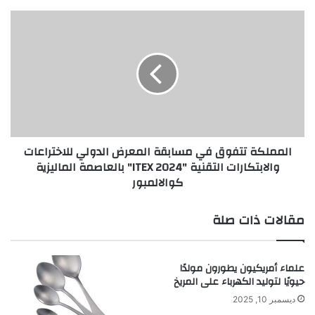
و
د
ا
ي
ل
ة
م
"
م
ج
ل
و
ك
ا
ة
ه
ت
ر
ت
المملكة تتفوق في مسابقة المعرض الدولي للاختراعات
ا
ف
والابتكارات التقنية "ITEX 2024" بالعاصمة الماليزية
ل
و
كوالالمبور
ع
ق
ن
ف
ز
ي
مقالات ذات صلة
ي
م
"
س
ا
علماء أمريكيون يطورون مولدًا
ت
ب
حيويًا لتوليد الكهرباء على المريخ
ؤ
ق
ك
ة
ديسمبر 10, 2025
د
ا