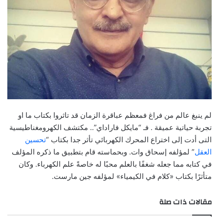
لم ينبغ عالم من فراغ فمعظم عباقرة الزمان قد تاثروا بكتاب ما او
تجربة حياتية عميقة . فـ “مايكل فاراداي”.. مكتشف الكهرومغناطيسية
التى أدت إلى اختراع المحرك الكهربائي تأثر جدا بكتاب “
تحسين
العقل
” لمؤلفه إسحاق وات. وبحماسته قام بتطبيق ما ذكره المؤلف
في كتابه مما جعله شغفًا بالعلم محبًا له خاصةً علم الكهرباء. وكان
متأثرًا بكتاب «كلام في الكيمياء» لمؤلفه جين مارست.
مقالات ذات صلة