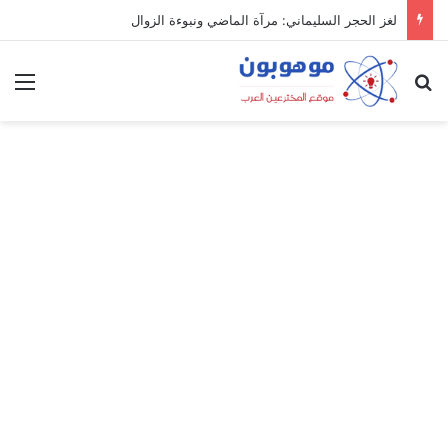
لغز الحجر السليماني: مرآة الماضي ونبوءة الزوال
بحث عن
الق