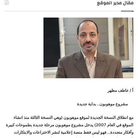
مقال مدير الموقع
أ / عاطف مظهر
مشروع موهوبون.. بداية جديدة
مع انطلاق النسخة الجديدة لموقع موهوبون (وهي النسخة الثالثة منذ انشاء
الموقع في العام 2007) يدخل مشروع موهوبون مرحلة جديدة بطموحات كبيرة
وأفكار متجددة… فهو ليس فقط منصة إعلامية لنشر الاختراعات والابتكارات