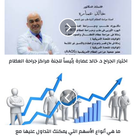
اختيار
الجراح
د.
خالد
عمارة
رئيساً
للجنة
مراكز
جراحة
اختيار الجراح د. خالد عمارة رئيساً للجنة مراكز جراحة العظام
العظام
ما
هي
أنواع
الأسهم
التي
يمكنك
التداول
عليها
مع
ما هي أنواع الأسهم التي يمكنك التداول عليها مع
Exness