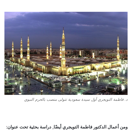
د. فاطمة التويجري أول سيدة سعودية تتولى منصب بالحرم النبوي
ومن أعمال الدكتور فاطمة التويجري أيضًا, دراسة بحثية تحت عنوان: