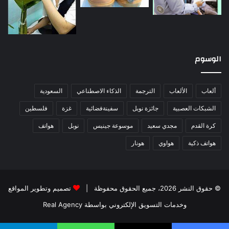
الوسوم
ألعاب
الألعاب
الترجمة
الذكاء الاصطناعي
السعودية
الشبكات العصبية
جائزة نوبل
سفينةفضائية
غزة
فلسطين
كرة القدم
مجدي سعيد
موسوعة جينيس
نوبل
هواتف
هواتف ذكية
هواوي
هونار
© حقوق النشر 2026، جميع الحقوق محفوظة |
تصميم وتطوير المواقع
وخدمات التسويق الإلكتروني بواسطة Real Agency