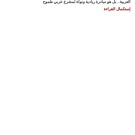
العربية.. بل هو مبادرة ريادية ونواة لمشرع عربي طموح
إستكمال القراءة