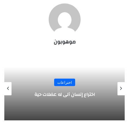
موهوبون
اختراعات
مسدس يتعرف على هوية صاحبه