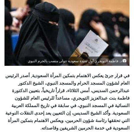
د. فاطمة التويجري أول سيدة سعودية تتولى منصب بالحرم النبوي
في قرار جرئ يعكس الاهتمام بتمكين المرأة السعودية, أصدر الرئيس
العام لشؤون المسجد الحرام والمسجد النبوي، الشيخ الدكتور
عبدالرحمن السديس، أمس الثلاثاء، قراراً تاريخياً، بتعيين الدكتورة
فاطمة بنت عبدالعزيز التويجري، مساعداً للرئيس العام للشؤون
النسائية في المسجد النبوي، في سابقة في تاريخ المملكة العربية
السعودية. وأكد الشيخ السديس، إن التعيين يعد إحدى النقلات النوعية
التي تحققها رئاسة شؤون الحرمين، ويعكس الاهتمام بتمكين المرأة
السعودية في خدمة الحرمين الشريفين وقاصداته.