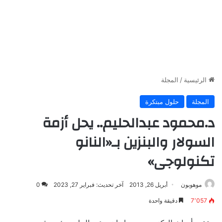
الرئيسية
/
المجلة
المجلة
حلول مبتكرة
د.محمود عبدالحليم.. يحل أزمة
السولار والبنزين بـ«النانو
تكنولوجى»
موهوبون
أبريل 26, 2013
آخر تحديث: فبراير 27, 2023
0
7٬057
دقيقة واحدة