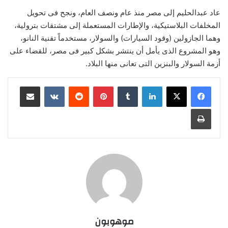
عاد عبدالحليم إلى مصر منذ عام ونصف العام، ونجح فى تحويل
المخلفات البلاستيكية، والإطارات المستعملة إلى مشتقات بترولية،
وهما الجازولين (وقود السيارات) والسولار، مستخدماً تقنية النانو،
وهو المشروع الذى يأمل أن ينتشر بشكل كبير فى مصر، للقضاء على
أزمة السولار والبنزين التى تعانى منها البلاد.
لينكدإن
‏Tumblr
بينتيريست
‏Reddit
‏VKontakte
مشاركة عبر البريد
طباعة
موهوبون