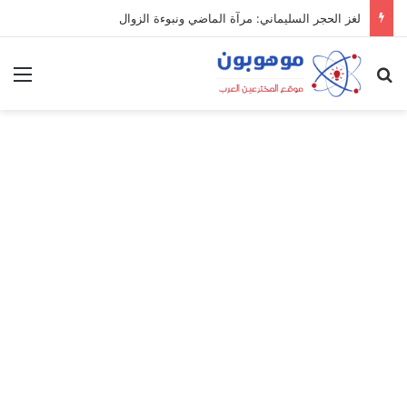
لغز الحجر السليماني: مرآة الماضي ونبوءة الزوال
بحث عن
الق