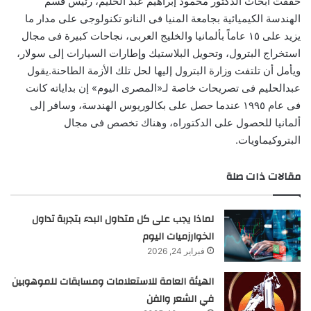
حققت أبحاث الدكتور محمود إبراهيم عبد الحليم، رئيس قسم
الهندسة الكيميائية بجامعة المنيا فى النانو تكنولوجى على مدار ما
يزيد على ١٥ عاماً بألمانيا والخليج العربى، نجاحات كبيرة فى مجال
استخراج البترول، وتحويل البلاستيك وإطارات السيارات إلى سولار،
ويأمل أن تلتفت وزارة البترول إليها لحل تلك الأزمة الطاحنة.يقول
عبدالحليم فى تصريحات خاصة لـ«المصرى اليوم» إن بداياته كانت
فى عام ١٩٩٥ عندما حصل على بكالوريوس الهندسة، وسافر إلى
ألمانيا للحصول على الدكتوراه، وهناك تخصص فى مجال
البتروكيماويات.
مقالات ذات صلة
لماذا يجب على كل متداول البدء بتجربة تداول
الخوارزميات اليوم
فبراير 24, 2026
الهيئة العامة للاستعلامات ومسابقات للموهوبين
في الشعر والفن