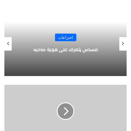
المجلة
طفل مصري يخرج قصاصات الورق من أنفه
وفمه
ع
ل
م
ا
ء
ي
ق
ت