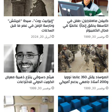
ظ
ا
ل
ع
م
"
ة
.
كابيلان مالافارايان: طفل في
“إليزابيث روث”.. سيدة “غرينتش”
»
.
التاسعة يحقق إنجازًا عالميًا في
وحارسة الزمن في عصر ما قبل
مجال الكمبيوتر
الساعات
ف
ط
ي
ا
نوفمبر 30, 1999
أبريل 20, 2024
ا
ل
ل
ب
ك
م
و
ص
ن
ر
.
ي
.
ي
الموساد يقتل 350 عالما نوويا
هيثم دسوقي ينتزع ذهبية معرض
ث
و200 أستاذ جامعي بدعم أمريكي
الكويت الدولي للاختراعات
ب
ت
نوفمبر 30, 1999
نوفمبر 30, 1999
خ
ط
أ
ن