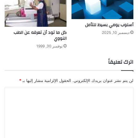
ظ
ر
ي
ة
أسلوب يومي بسيط للتأمل
آ
كل ما تود أن تعرفه عن الطب
ديسمبر 10, 2025
ي
النووي
ن
نوفمبر 30, 1999
ش
ت
اترك تعليقاً
ا
ي
ن
لن يتم نشر عنوان بريدك الإلكتروني.
الحقول الإلزامية مشار إليها بـ
*
ا
ل
ت
ع
ل
ي