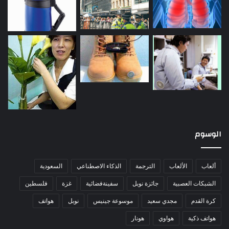
الوسوم
ألعاب
الألعاب
الترجمة
الذكاء الاصطناعي
السعودية
الشبكات العصبية
جائزة نوبل
سفينةفضائية
غزة
فلسطين
كرة القدم
مجدي سعيد
موسوعة جينيس
نوبل
هواتف
هواتف ذكية
هواوي
هونار