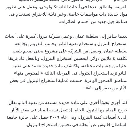
العريقة، وانطلق بعدها فى أبحاث النانو تكنولوجى، وعمل على تطوير
مواد جديدة ذات مواصفات خاصة، وغير قابلة للاحتراق تستخدم فى
صناعة جيل جديد من أجسام الطائرات.
بعدها سافر إلى سلطنة عمان، وعمل بشركة بترول كبيرة على أبحاث
استخراج البترول باستخدام تقنية النانو، بجانب التدريس بجامعة
سلطنة عمان، وحصل من الشركة على مشروع بحثى ضخم بلغت
تكلفته ٤ ملايين دولار، لتحسين استخراج البترول، وبالفعل قاد فريقا
بحثيا من جنسيات مختلفة، واكتشف مادة جديدة تعتمد على تقنية
النانو تزيد استخراج البترول فى المرحلة الثالثة «الميئوس منها»
بمناطق الصخور الوعرة، حسنت عملية استخراج البترول فى بعض
الآبار من صفر إلى ٤٠%.
كما أجرى بحوثاً أخرى على مادة جديدة مشتقة من تقنية النانو تقلل
خروج المياه مع البترول الخام، إذ تصل نسبة المياه فى بعض الآبار
إلى ٨ أضعاف كمية البترول، وفى عام ٢٠٠٩ حصل على جائزة جامعة
السلطان قابوس عن أبحاثه فى تحسين استخراج البترول.