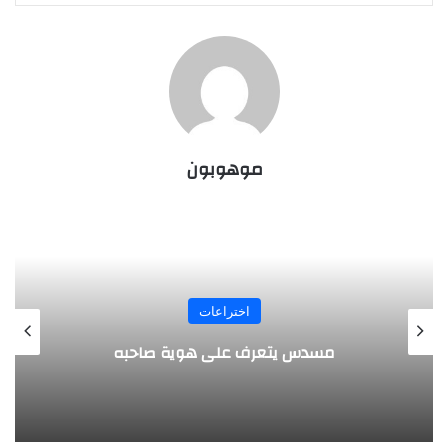
موهوبون
المجلة
طفل مصري يخرج قصاصات الورق من أنفه
وفمه