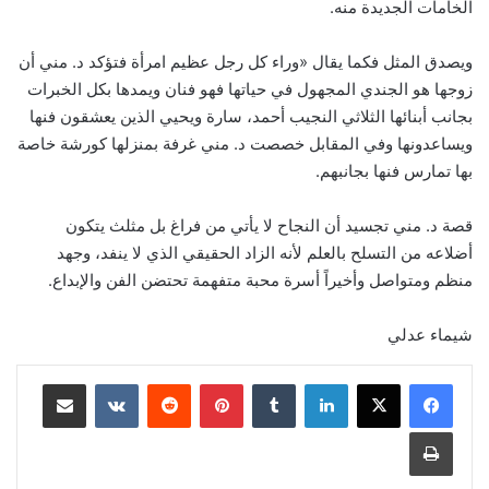
الخامات الجديدة منه.
ويصدق المثل فكما يقال «وراء كل رجل عظيم امرأة فتؤكد د. مني أن
زوجها هو الجندي المجهول في حياتها فهو فنان ويمدها بكل الخبرات
بجانب أبنائها الثلاثي النجيب أحمد، سارة ويحيي الذين يعشقون فنها
ويساعدونها وفي المقابل خصصت د. مني غرفة بمنزلها كورشة خاصة
بها تمارس فنها بجانبهم.
قصة د. مني تجسيد أن النجاح لا يأتي من فراغ بل مثلث يتكون
أضلاعه من التسلح بالعلم لأنه الزاد الحقيقي الذي لا ينفد، وجهد
منظم ومتواصل وأخيراً أسرة محبة متفهمة تحتضن الفن والإبداع.
شيماء عدلي
لينكدإن
‏Tumblr
بينتيريست
‏Reddit
‏VKontakte
مشاركة عبر البريد
طباعة