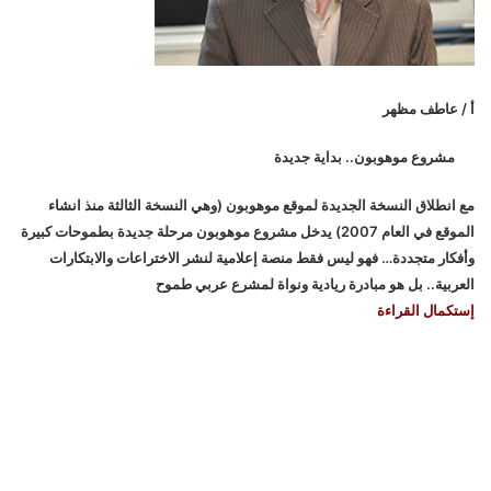
أ / عاطف مظهر
مشروع موهوبون.. بداية جديدة
مع انطلاق النسخة الجديدة لموقع موهوبون (وهي النسخة الثالثة منذ انشاء
الموقع في العام 2007) يدخل مشروع موهوبون مرحلة جديدة بطموحات كبيرة
وأفكار متجددة… فهو ليس فقط منصة إعلامية لنشر الاختراعات والابتكارات
العربية.. بل هو مبادرة ريادية ونواة لمشرع عربي طموح
إستكمال القراءة