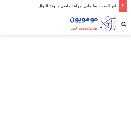
لغز الحجر السليماني: مرآة الماضي ونبوءة الزوال
بحث عن
الق