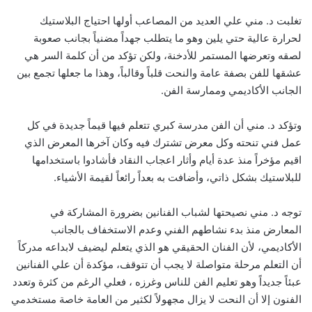
تغلبت د. مني علي العديد من المصاعب أولها احتياج البلاستيك
لحرارة عالية حتي يلين وهو ما يتطلب جهداً مضنياً بجانب صعوبة
لصقه وتعرضها المستمر للأدخنة، ولكن تؤكد من أن كلمة السر هي
عشقها للفن بصفة عامة والنحت قلباً وقالباً، وهذا ما جعلها تجمع بين
الجانب الأكاديمي وممارسة الفن.
وتؤكد د. مني أن الفن مدرسة كبري تتعلم فيها قيماً جديدة في كل
عمل فني تنحته وكل معرض تشترك فيه وكان آخرها المعرض الذي
اقيم مؤخراً منذ عدة أيام وأثار اعجاب النقاد فأشادوا باستخدامها
للبلاستيك بشكل ذاتي، وأضافت به بعداً رائعاً لقيمة الأشياء.
توجه د. مني نصيحتها لشباب الفنانين بضرورة المشاركة في
المعارض منذ بدء نشاطهم الفني وعدم الاستخفاف بالجانب
الأكاديمي، لأن الفنان الحقيقي هو الذي يتعلم ليضيف لابداعه مدركاً
أن التعلم مرحلة متواصلة لا يجب أن تتوقف، مؤكدة أن علي الفنانين
عبئاً جديداً وهو تعليم الفن للناس وغرزه ، فعلي الرغم من كثرة وتعدد
الفنون إلا أن النحت لا يزال مجهولاً لكثير من العامة خاصة مستخدمي