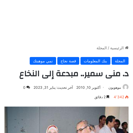
الرئيسية
/
المجلة
المجلة
بنك المعلومات
قصة نجاح
نمي موهبتك
د. منى سمير.. مبدعة إلى النخاع
موهوبون
أكتوبر 10, 2010
آخر تحديث: يناير 31, 2023
0
4٬342
2 دقائق