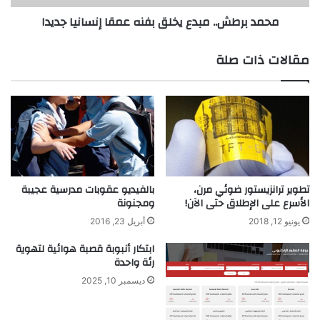
ي
.
محمد برطش.. مبدع يخلق بفنه عمقا إنسانيا جديدا
د
.
ة
م
ب
ب
مقالات ذات صلة
د
د
ق
ع
ة
ي
م
خ
ت
ل
ن
ق
ا
ب
ه
ف
ي
ن
تطوير ترانزيستور ضوئي مرن،
بالفيديو عقوبات مدرسية عجيبة
ة
الأسرع على الإطلاق حتى الآن!
ومجنونة
ه
ب
ع
يونيو 12, 2018
أبريل 23, 2016
ا
م
س
ق
ابتكار أنبوبة قصبة هوائية لتهوية
ت
رئة واحدة
ا
خ
إ
ديسمبر 10, 2025
د
ن
ا
س
م