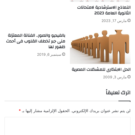
ا
النماذج الاسترشادية لامتحانات
ا
ن
الثانوية العامة 2023
ل
ي
ع
ا
مارس 17, 2023
ل
ج
ا
د
بالفيديو والصور.. الفنانة المعتزلة
ق
ي
منى جبر تخطف القلوب فى أحدث
ا
د
ظهور لها
ت
ا
سبتمبر 6, 2019
الحل الابتكارى للمشكلات المصرية
مارس 3, 2009
اترك تعليقاً
لن يتم نشر عنوان بريدك الإلكتروني.
الحقول الإلزامية مشار إليها بـ
*
ا
ل