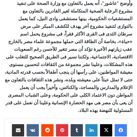
وأوضح “عاشور”، أنه يعمل بالتعاون مع وزارة الصحة على تنفيذ
مشروع الرعاية الصحية المتكاملة لغير القادرين بالتعاون مع
المستشفيات الحكومية، بينها مستشفى وادى النيل، كما يعمل
بالتوازى لتنفيذ مشروع آخر يهدف للكشف المبكر على مرض
سرطان الثدى فى القرى الأكثر فقراً، فى مشروع يحمل اسم
«حياة»، بخاصة أن الطاقة التى حملها مجموعة علماء مصر بالخارج
عقب زيارتهم الأخيرة تؤكد أن مصر تتغير للأحسن رغم الصعوبات
الاقتصادية، الاجتماعية، ولكننا نسير فى الطريق الصحيح للتغلب على
هذه المشكلات، وعلينا نشر مجموعة من الثقافات لتحسين مستوى
معيشة المواطنين، على رأسها أن ينجب أطفالاً بحسب قدرته المادية،
حتى لا تمثل عبئاً على معيشته وبلده، ونشر هذه الثقافات بالتعاون مع
الإعلام والمدارس والمساجد، والكنائس، وأخيراً يجب أن يعمل
المواطن دون الاعتماد الكلى على الحكومة، وعلى الشباب المصرى
أن يعى بأن مصر هى مهد الحضارة الإنسانية وعلينا أن نعمل على قدر
المسئولية للنهضة بهذه البلاد.
لينكدإن
‏Tumblr
بينتيريست
‏Reddit
‏VKontakte
مشاركة عبر البريد