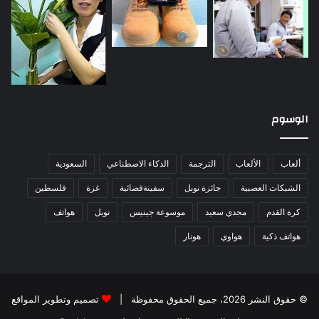
الوسوم
ألعاب
الألعاب
الترجمة
الذكاء الاصطناعي
السعودية
الشبكات العصبية
جائزة نوبل
سفينةفضائية
غزة
فلسطين
كرة القدم
مجدي سعيد
موسوعة جينيس
نوبل
هواتف
هواتف ذكية
هواوي
هونار
© حقوق النشر 2026، جميع الحقوق محفوظة |
تصميم وتطوير المواقع