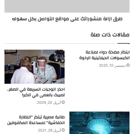
ي
ة
ع
م
طرق ازالة منشوراتك علي مواقع التواصل بكل سهوله
ب
ن
ق
ش
ر
و
مقالات ذات صلة
ي
ر
إ
ا
د
ت
ابتكار مضخة دواء لصناعة
ا
ك
الكبسولات الجيلاتينية الرخوة
ر
ع
ديسمبر 10, 2025
ة
ل
ا
ي
ل
م
أ
و
احذر: الوجبات السريعة في الصغر..
ع
تصيبك بالعمى في الكبر!
ا
م
ق
أبريل 20, 2009
ا
ع
ل
ا
طالبة مصرية تبتكر “النظارة
.
ل
الخفاشية” لمساعدة المكفوفين
.
ت
أبريل 29, 2021
و