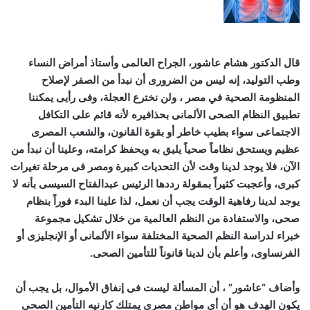
قال الدكتور هشام عاشور، الجراح العالمى وأستاذ أمراض النساء
وطب التوليد، إنه ليس من الضرورى أن نبدأ من الصفر لإصلاح
المنظومة الصحية في مصر ، ولن نخترع العجلة، وفى رأيى يمكننا
تطبيق النظام الصحى الألمانى بحذافيره لأنه قائم على التكافل
الاجتماعى سواء بطيب خاطر أو بقوة القانون، والشعب المصرى
عظيم ويستحق نظاماً صحياً يليق به ويحفظ كرامته، وعلينا أن نبدأ من
الآن، فلا يوجد لدينا وقت لأن التحديات كبيرة ومصر فى مرحلة تغيرات
كبرى، وأعجبت كثيراً بمقولة رددها الرئيس عبدالفتاح السيسى بأنه لا
يوجد لدينا رفاهية الوقت يجب أن نعمل، لذا علينا البدء فوراً بنظام
صحى، والاستفادة من النظم العالمية من خلال تشكيل مجموعة
خبراء لدراسة النظم الصحية المختلفة سواء الألمانى أو الإنجليزى أو
الفرنساوى، وأعلم بأن لدينا قانوناً للتأمين الصحى.
وأضاف “عاشور” ، أن المسألة ليست فى إنفاق الأموال، بل يجب أن
يكون الهدف هو أن أى مواطن مصرى يمتلك كارنيه التأمين الصحى