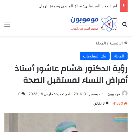
لغز الحجر السليماني: مرآة الماضي ونبوءة الزوال
بحث عن
الق
الرئيسية
/
المجلة
المجلة
بنك المعلومات
رؤية الدكتور هشام عاشور أستاذ
أمراض النساء لمستقبل الصحة
موهوبون
ديسمبر 31, 2016
آخر تحديث: مارس 19, 2023
0
4٬630
3 دقائق