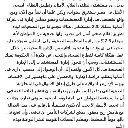
يدخل أى مستشفى ليتلقى العلاج الأمثل، وتطبيق النظام الصحى
الأمثل فى مصر يستغرق سنوات، ولكن علينا أن نبدأ من الآن، ومن
واقع تخصصى فى إدارة المستشفيات وعضو مجلس إدارة فى شركة
ألمانية تمتلك 220 مستشفى، هناك مجموعة من التضحيات لبدء
تطبيق نظام صحى أمثل فى مصر، أولها تضحية من المواطن لأنه
سيدفع 7.5% من راتبه للمنظومة الصحية، وفى المقابل سيجد رعاية
صحية فى أى وقت، والتضحية الثانية من الإدارة الصحية، من خلال
عمل هيكلة كاملة لقطاع الصحة، والتخلى عن فكرة أن الحكومة تملك
المستشفيات، ويجب أن تتحول إدارة المستشفيات إلى الإدارة
الصحيحة فى كل الأمور، ولفت إلى أن الوصول إلى منصب إدارى فى
ألمانيا يتطلب دراسة الإدارة، والحصول على ماجستير فى الاقتصاد،
وتهتم الإدارة بالمراقبة على طرق إنفاق الأموال فى المنظومة
الصحية التى يدفعها المواطن من ضرائبه، وأن تنتشر ثقافة الثقة فى
أن ما سيدفعه المواطن فى المنظومة الصحية سيؤتى ثماره، بجانب
أن تحديد الأسعار لا يجب أن يكون تعسفياً، بل قائم على مبدأ العدالة
مع هامش ربح معقول يمكن لشركات التأمين أن تدفعه، وأن تضع فى
بالها دوماً التخطيط، وتنظيم الحملات القومية لنشر التوعية بهذه
الأمور.