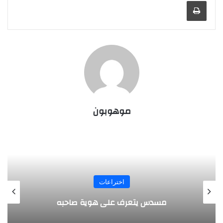
طباعة
موهوبون
المجلة
طفل مصري يخرج قصاصات الورق من أنفه
وفمه