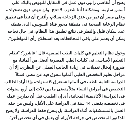
يصح أن أتقاضى راتبى دون عمل فى المقابل للنهوض بالبلاد على
أسس سليمة، ومشكلتنا أننا شعوب لا تنتج، ولن ننهض دون تضحيات،
وعلى مصر أن تمر من عنق الزجاجة بسلام، وأقترح أن نبدأ فى تطبيق
نظام الرعاية الصحية فى منطقة محور قناة السويس، الذى يقطنه
عدد سكان قليل والنظر فى نتائج تطبيق هذا النظام، فى حال نجاحه
يمكن أن يعمم على باقى المحافظات بعد استطلاع رأى المواطنين”.
وحول نظام التعليم في كليات الطب المصرية قال “عاشور”: “نظام
التعليم الأساسى فى كليات الطب المصرية أفضل من ألمانيا، مع
ضرورة إدخال تعديلات فى زيادة الجانب العملى عن النظرى، إلا أن
مراحل تعليم التخصص الطبى ألمانيا تتفوق فيه عن مصر، فمثلاً
الدراسة العامة للطب فى ألمانيا تستغرق 6 سنوات، وإذا أراد الطالب
التخصص فى أمراض النساء مثلاً يقضى ما بين ثلاث إلى أربع سنوات
فى الدراسة الأكاديمية المجانية، أى إن الطبيب قبل أن يمارس عمله
فى تخصصه يقضى 14 سنة فى الدراسة على الأقل، وليس من حقه
العمل بالمستشفيات أثناء الدراسة، بل يتفرغ فقط للدراسة، ولا يصح
للدكتور المتخصص فى جراحة الأورام أن يعمل فى أى تخصص آخر”.