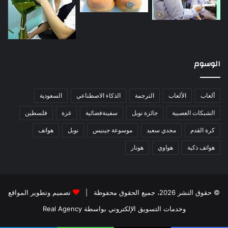
الوسوم
ألعاب
الألعاب
الترجمة
الذكاء الاصطناعي
السعودية
الشبكات العصبية
جائزة نوبل
سفينةفضائية
غزة
فلسطين
كرة القدم
مجدي سعيد
موسوعة جينيس
نوبل
هواتف
هواتف ذكية
هواوي
هونار
© حقوق النشر 2026، جميع الحقوق محفوظة |
تصميم وتطوير المواقع
وخدمات التسويق الإلكتروني بواسطة Real Agency