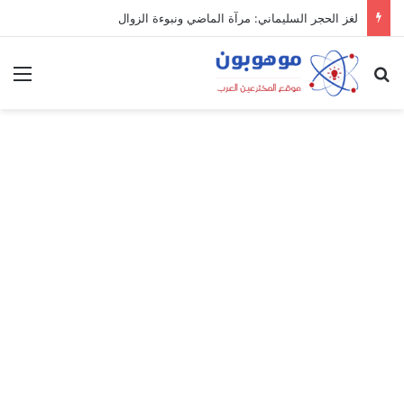
لغز الحجر السليماني: مرآة الماضي ونبوءة الزوال
بحث عن
الق