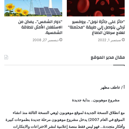
“حائز على جائزة نوبل”.. بروفسير
“دوار الشمس”.. يمكن من
تركي يتوصل إلي طريقة “محتملة”
الاستغلال الأمثل للطاقة
لعلاج سرطان الدماغ
الشمسية.
سبتمبر 1, 2022
ديسمبر 27, 2008
مقال مدير الموقع
أ / عاطف مظهر
مشروع موهوبون.. بداية جديدة
مع انطلاق النسخة الجديدة لموقع موهوبون (وهي النسخة الثالثة منذ انشاء
الموقع في العام 2007) يدخل مشروع موهوبون مرحلة جديدة بطموحات كبيرة
وأفكار متجددة… فهو ليس فقط منصة إعلامية لنشر الاختراعات والابتكارات