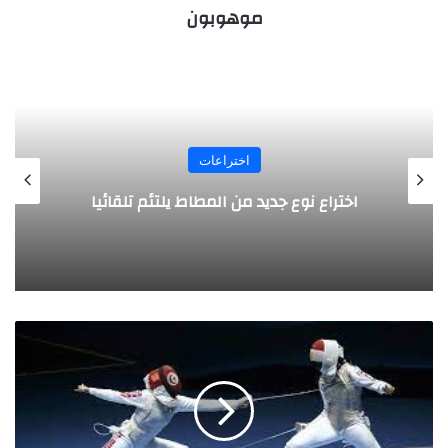
موهوبون
اختراعات
اختراع نوع جديد من المطاط يلتئم تلقائيا
سلاح
الشيش
منافسة
اخترعت
بفرنسا
وتحولت