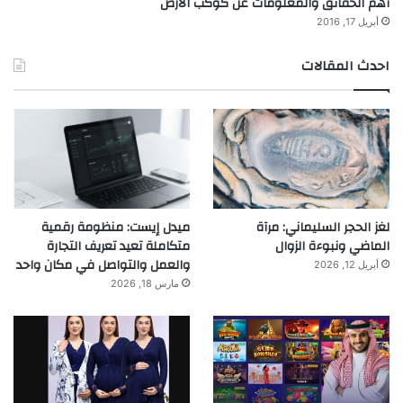
أهم الحقائق والمعلومات عن كوكب الارض
أبريل 17, 2016
احدث المقالات
لغز الحجر السليماني: مرآة
ميدل إيست: منظومة رقمية
الماضي ونبوءة الزوال
متكاملة تعيد تعريف التجارة
والعمل والتواصل في مكان واحد
أبريل 12, 2026
مارس 18, 2026