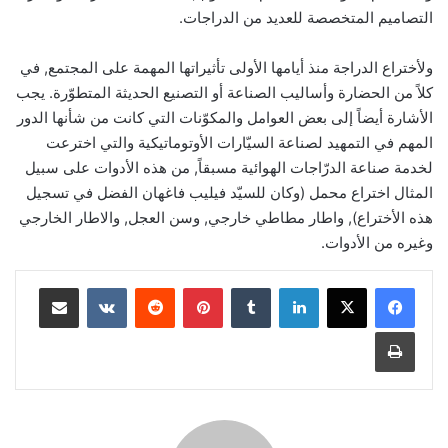
التصاميم المتخصصة للعديد من الدراجات.
ولأختراع الدراجة منذ أيامها الأولى تأثيراتها المهمة على المجتمع, في
كلاً من الحضارة وأساليب الصناعة أو التصنيع الحديثة المتطوّرة. يجب
الأشارة أيضاً إلى بعض العوامل والمكوّنات التي كانت من شأنها الدور
المهم في التمهيد لصناعة السيّارات الأوتوماتيكية والتي اخترعت
لخدمة صناعة الدرّاجات الهوائية مسبقاً, من هذه الأدوات على سبيل
المثال اختراع محمل (وكان للسيّد فيليب فاغهان الفضل في تسجيل
هذه الأختراع), واطار مطاطي خارجي, وسن العجل, والاطار الخارجي
وغيره من الأدوات.
لينكدإن
‏Tumblr
بينتيريست
‏Reddit
‏VKontakte
مشاركة عبر البريد
طباعة