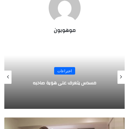
موهوبون
المجلة
طفل مصري يخرج قصاصات الورق من أنفه
وفمه
ث
و