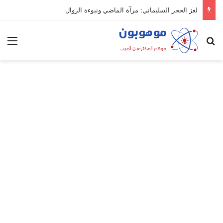
لغز الحجر السليماني: مرآة الماضي ونبوءة الزوال
بحث عن
الق