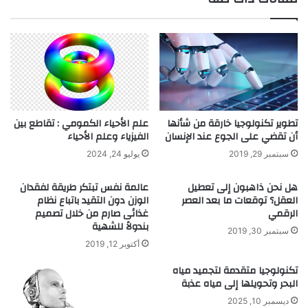
ا
ج
ا
ت
ه
و
ا
ئ
ي
تطوير تكنولوجيا خارقة من شأنها
علم الأحياء الكمومي : تقاطع بين
أن تقضي على الجوع عند الإنسان
الفيزياء وعلم الأحياء
ة
خ
سبتمبر 29, 2019
يوليو 24, 2024
ط
ي
هل نحن ذاهبون إلى تعطيل
عالمة نفس تبتكر طريقة لفقدان
ر
العقل؟ توقعات ما بعد العصر
الوزن دون التقيد باتباع نظام
الرقمي
غذائى صارم من خلال تصميم
بندولاً للشهية
سبتمبر 30, 2019
أكتوبر 12, 2019
تكنولوجيا متقدمة لتجميد مياه
البحر وتحويلها إلى مياه عذبة
ديسمبر 10, 2025