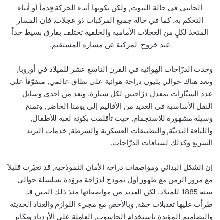
الجانبي في حالة الثبوت, ولكن تكونها أثناء الحركة قِدماً أو أثناء
التحكم به. كما في حالة جميع المركبات ذو عجلات, فإن المسار
المتخذ لكلٍ من العجلات الأمامية والخلفية تختلف بفارق بسيط جداً
عند خروج المركبة عن مساره المستقيم.
وجدت الدرّاجات الهوائية في القرن التاسع عشر للميلاد في أوروبا,
وتعد هناك حوالي بليون دراجة هوائية على نطاق عالمي, متفوّقاً على
عدد السيّارات بمعدل درّاجتين لكل سيارة. وتعد من احدى وسائل
النقل الأساسية في العديد من الأقاليم إلى يومنا الحاضر, وتمنح
وسيلة مشهورة للاستجمام, حيث تأقلمت بكونه لعبة للأطفال,
واللياقة البدنيّة, والتطبيقات العسكرية والشرطة, خدمات البريد
السريع وكذلك لسباقات الدرّاجات.
إن الشكل البدائي ومواصفات دراجة الأمان النموذجية, قد تغيّرت قليلاَ
مع مرور الزمن مع ظهور أول نموذج لدرّاجة مزوّدة بسلسلة حوالي
سنة 1885 للميلاد. لكن العديد من مواصفاتها منذ ذلك الحين قد
طرأت عليها تعديلات جمّة, وبالأخص مع مجيء اللوازم والعتاد الحديثة
والتصاميم المؤيدة باستخدام الحاسوب, العاملة على الأزدياد وتكاثر