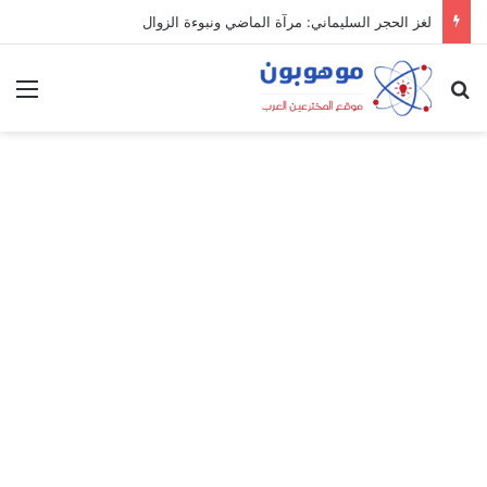
لغز الحجر السليماني: مرآة الماضي ونبوءة الزوال
بحث عن
الق