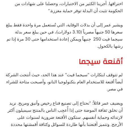
اختراقها. أجرينا الكثير من الاختبارات، وحصلنا على شهادات من
الحكومة تثبت أن البدلة توفر حماية معززة.”
ويشير عمر إلى أن بدلات الوقاية، التي تُستعمل مرة واحدة فقط يبلغ
سعرها 50 جنيهاً مصرياً (3.10 دولارات)، في حين يبلغ سعر بدلة
سيجما فيت 250 جنيهاً ويمكن إعادة استخدامها حتى 30 مرة إذا تم
رشها بالكحول.
أقنعة سيجما
لم تتوقف ابتكارات “سيجما فيت” عند هذا الحد، حيث أنتجت الشركة
أيضاً أقنعة للاستخدام العام بتكنولوجيا النانو، وأصبحت متاحة للشراء
في مصر.
ويضيف عمر قائلاً: “نحتاج إلى تصنيع قناع رخيص وأنيق ومريح. نريد
أن نخلق ثقافة الموضة حتى إذا أُعجِب الناس بالمنتج سيميلون أكثر
لارتدائه وحماية أنفسهم. ستكون الأقنعة ضرورية لسنوات على
الأرجح. وتتميز أقنعتنا بأنها طاردة للسوائل وكثافة أقمشتها محددة