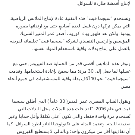
لإنتاج أقمشة طاردة للسوائل.
وتستخدم “سيجما فيت” هذه التقنية عادة لإنتاج الملابس الرياضية،
التي يمكن تركها دون غسل لعدة أسابيعٍ حتى مع ارتدائها بصورة
يومية. ولكن بعد ظهور وباء كورونا، أصدر عمر المنير الشريك
المؤسس والرئيس التنفيذي لشركة “سيجما فيت” تعليماته لفريقه
بالعمل على إنتاج بدلات واقية باستخدام المواد نفسها.
وتوفر هذه الملابس أقصى قدر من الحماية ضد الفيروس حتى مع
غسلها لما يصل إلى 30 مرة؛ مما يسمح بإعادة استخدامها. وقدمت
“سيجما فيت” نحو 10 آلاف بدلة واقية للمستشفيات في جميع أنحاء
مصر.
ويقول الشاب المصري عمر المنير( 30 عاماً ) الذي أطلق سيجما
فيت في عام 2016: “لقد حلت هذه البدلات محل البدلات التي
تُستخدم مرة واحدة فقط، والتي تكون أعلى تكلفةً وأقل حمايةً وغير
صديقة للبيئة. وتعتمد البدلة على تكنولوجيا النانو لطرد السوائل، كما
أن نفاذيتها أقل من ميكرون واحد؛ وبالتالي لا يستطيع الفيروس