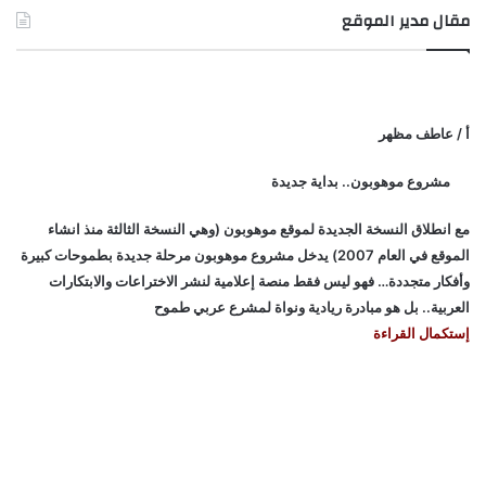
مقال مدير الموقع
أ / عاطف مظهر
مشروع موهوبون.. بداية جديدة
مع انطلاق النسخة الجديدة لموقع موهوبون (وهي النسخة الثالثة منذ انشاء
الموقع في العام 2007) يدخل مشروع موهوبون مرحلة جديدة بطموحات كبيرة
وأفكار متجددة… فهو ليس فقط منصة إعلامية لنشر الاختراعات والابتكارات
العربية.. بل هو مبادرة ريادية ونواة لمشرع عربي طموح
إستكمال القراءة