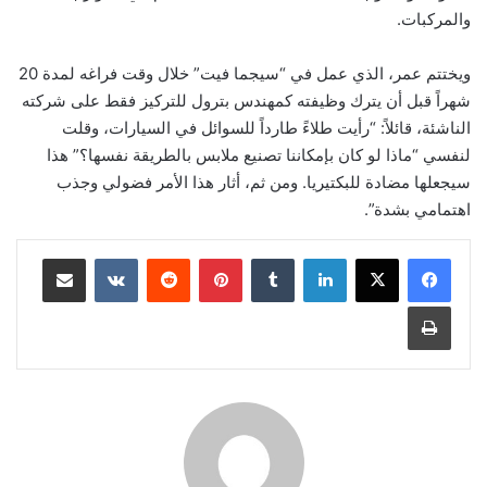
والمركبات.
ويختتم عمر، الذي عمل في “سيجما فيت” خلال وقت فراغه لمدة 20
شهراً قبل أن يترك وظيفته كمهندس بترول للتركيز فقط على شركته
الناشئة، قائلاً: “رأيت طلاءً طارداً للسوائل في السيارات، وقلت
لنفسي “ماذا لو كان بإمكاننا تصنيع ملابس بالطريقة نفسها؟” هذا
سيجعلها مضادة للبكتيريا. ومن ثم، أثار هذا الأمر فضولي وجذب
اهتمامي بشدة”.
لينكدإن
بينتيريست
مشاركة عبر البريد
طباعة