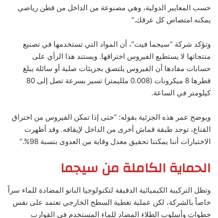
حسب المعايير الدولية، وهي مصنوعة من الداخل من قطن رياضي
يمكنه امتصاص كل عرقك.”
وتؤكد شركة “سيجما فيت”، أن المواد التي تستخدمها في تصنيع
منتجاتها لا يستطيع الفيروس اختراقها. ويستند هذا الرأي على
حسابات مفادها أن الفيروس يلتصق بجزيئات صلبة أو سائلة يبلغ
قطرها 8 ميكرونات (0.008 ملليمتر) تسير بسرعة تصل إلى 80
كيلومتر في الساعة.
ويوضح عمر هذه الجزئية بقوله: “حتى إذا تمكن الفيروس من اختراق
القناع، توجد طبقة قماش أخرى من الداخل لإيقافه. وقد أظهرت
الاختبارات أننا يمكننا تحقيق معدل وقاية من العدوى بنسبة 98%.”
الحماية الكاملة من سيجما
وتظل التركيبة الكيميائية الدقيقة لتكنولوجيا النانو المضادة للماء سراً
خاصاً بالشركة، لكن عملية تغطية السطح الخارجي تعتمد على نفس
خطوات وأسلوب الطلاء المضاد للماء المستخدم في القوارب