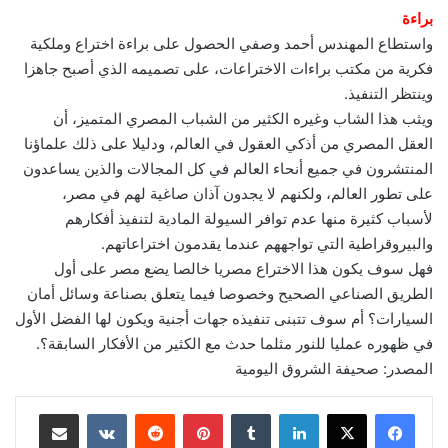
براءة
واستطاع المهندس أحمد وصفي الحصول على براءة اختراع وملكية
فكرية من مكتب براءات الاختراعات، على تصميمه الذي أصبح جاهزا
وينتظر التنفيذ.
ويثب هذا الشاب وغيره الكثير من الشباب المصري المتميز، أن
العقل المصري من أذكي العقول في العالم، ودليلا على ذلك علماؤنا
المنتشرون في جميع أنحاء العالم في كل المجالات والذين يساعدون
على تطور العالم، ولكنهم لا يجدون آذان صاغية لهم في مصر،
لأسباب كثيرة منها عدم توافر السيولة المادية لتنفيذ أفكارهم
والبيروقراطية التي تواجههم عندما يقدمون اختراعاتهم.
فهل سوف يكون هذا الاختراع مصريا خالصا يضع مصر على أول
الطريق الصناعي الصحيح وخصوصا فيما يتعلق بصناعة وسائل أمان
السيارات؟ أم سوف تتبنى تنفيذه جهات أجنية ويكون لها الفضل الأول
في ظهوره عمليا للنور مثلما حدث مع الكثير من الأفكار السابقة؟.
المصدر: صحيفة الشروق اليومية
لينكدإن
‏Tumblr
بينتيريست
‏Reddit
‏VKontakte
مشاركة عبر البريد