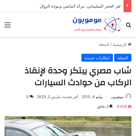
لغز الحجر السليماني: مرآة الماضي ونبوءة الزوال
بحث عن
الق
الرئيسية
/
المجلة
المجلة
ابتكارات جديده
شاب مصري يبتكر وحدة لإنقاذ
الركاب من حوادث السيارات
موهوبون
يوليو 4, 2010
آخر تحديث: مارس 2, 2023
0
8٬638
2 دقائق