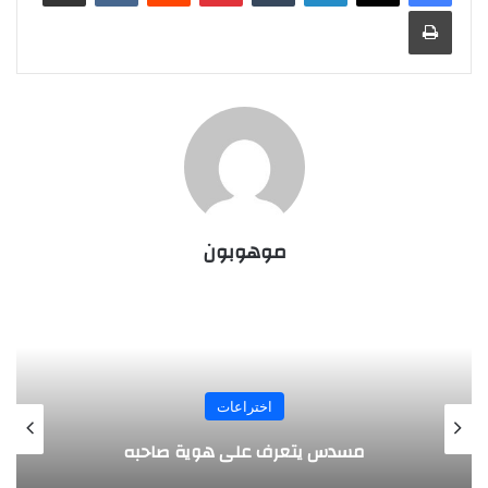
طباعة
موهوبون
المجلة
طفل مصري يخرج قصاصات الورق من أنفه
وفمه