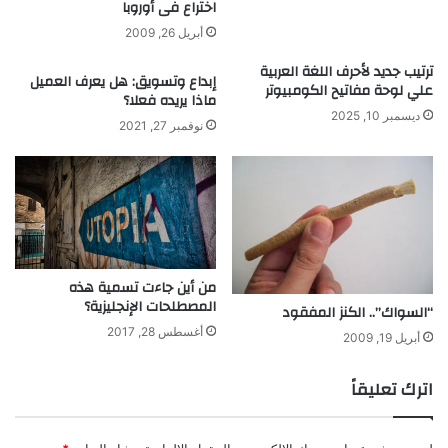
اختراع فى أوروبا
م
أبريل 26, 2009
ل
ب
ترتيب جديد لأحرف اللغة العربية
إبداع وتسويق: هل يعرف العميل
ا
علي لوحة مفاتيح الكومبيوتر
ماذا يريده فعلا؟
ل
ديسمبر 10, 2025
ط
نوفمبر 27, 2021
ا
ق
ة
ا
ل
م
ت
من أين جاءت تسمية هذه
ج
المصطلحات الإنجليزية؟
“السواك”.. الكنز المفقود
د
أغسطس 28, 2017
د
أبريل 19, 2009
ة
ف
اترك تعليقاً
ق
ط