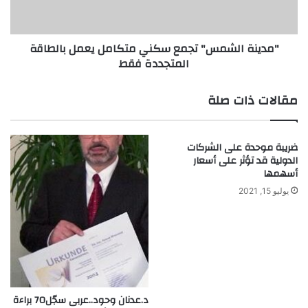
"
ا
:
ل
ش
ش
"مدينة الشمس" تجمع سكني متكامل يعمل بالطاقة
و
م
المتجددة فقط
ا
س
ئ
"
ب
ت
مقالات ذات صلة
ا
ج
ل
م
ت
ع
ضريبة موحدة على الشركات
ق
س
الدولية قد تؤثر على أسعار
د
ك
أسهمها
م
ن
ا
يوليو 15, 2021
ي
ل
م
ص
ت
ي
ك
ن
ا
ي
م
ل
ي
د.عدنان وحود..عربى سجّل70 براءة
ع