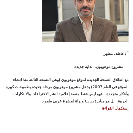
أ / عاطف مظهر
مشروع موهوبون.. بداية جديدة
مع انطلاق النسخة الجديدة لموقع موهوبون (وهي النسخة الثالثة منذ انشاء
الموقع في العام 2007) يدخل مشروع موهوبون مرحلة جديدة بطموحات كبيرة
وأفكار متجددة… فهو ليس فقط منصة إعلامية لنشر الاختراعات والابتكارات
العربية.. بل هو مبادرة ريادية ونواة لمشرع عربي طموح
إستكمال القراءة