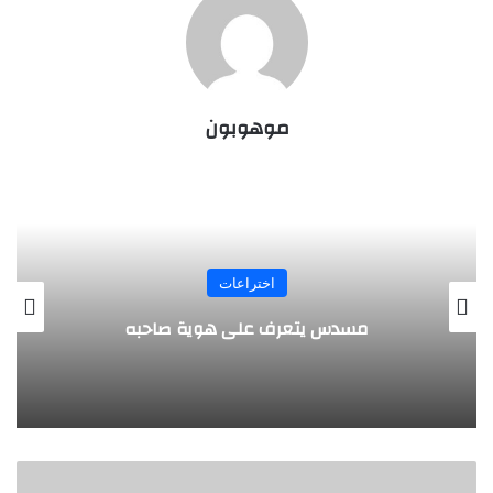
موهوبون
المجلة
طفل مصري يخرج قصاصات الورق من أنفه
وفمه
ل