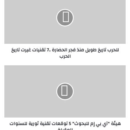
ل
ح
ر
ب
ت
ا
ر
ي
للحرب تاريخ طويل منذ فجر الحضارة ..7 تقنيات غيرت تاريخ
خ
الحرب
ط
و
ي
ه
ل
ي
م
ئ
ن
ة
ذ
"
ف
آ
ج
ي
ر
ب
ا
ي
هيئة "آي بي إم للبحوث" 5 توقعات تقنية ثورية للسنوات
ل
إ
المقبلة
ح
م