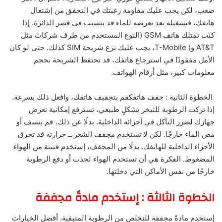
صعب، لكن يجب عليك مقاومة رغبتك في التحقق من إشتغال
هاتفك، فتشغيله بعد تعرضه للماء قد يتسبب في قصر الدائرة. إذا
كنت تمتلك هاتف GSM (النوع المستخدم من طرف شركات مثل
AT&T و( T-Mobile، يجب عليك نزع شريحة SIM كذلك. حتى لو كان
الأمل مفقودًا في استرجاع هاتفك، قد تحتفظ الشريحة بحجم
معلومات كبير، مثل أرقام الهواتف.
الخطوة الثانية : جفف هاتفكقم بتجفيف هاتفك، وافعل ذلك بسرعة.
إذا تركت الرطوبة للتبخر بشكلٍ طبيعي، تسترفع إمكانية تعرض
جهازك لضرر التآكل في أجزائه الداخلية. بدلًا عن ذلك، قم بنسف أو
مص الماء خارجًا. لكن لا تستخدم مجفف الشعر ــ حرارته قد تحرق
الأجزاء الداخلية للهاتفك. بدلًا من المجفف، إستخدم قنينة من الهواء
المضغوط. الفكرة هي أن تستخدم الهواء لجذب أو دفع الرطوبة
خارجًا من نفس الأماكن التي دخلتها.
الخطوة الثالثة : إستخدم مادةً مجففة
إستخدم مادةً مجففة للتخلص من الرطوبة المتبقية. أفضل الخيارات