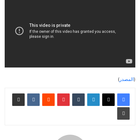
(
المصدر
)
لينكدإن
‏Tumblr
بينتيريست
‏Reddit
‏VKontakte
مشاركة عبر البريد
طباعة