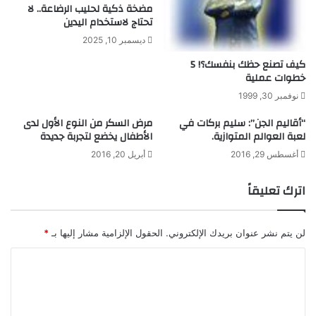
مضخة ذكية لحليب الرضاعة.. لا
خ
ر
تحتاج لاستخدام اليدين
ا
ي
ل
ة
ديسمبر 10, 2025
ح
ل
كيف تصنع حظك بنفسك؟! 5
ر
ل
خطوات عملية
ب
س
نوفمبر 30, 1999
ن
و
“أقاليم الجن”: سليم بركات في
مرض السكر من النوع الأول لدى
ا
لعبة العوالم المتوازية.
الأطفال يخضع لتجربة جديدة
ت
أغسطس 29, 2016
أبريل 20, 2016
ا
ل
م
اترك تعليقاً
ق
ب
ل
لن يتم نشر عنوان بريدك الإلكتروني.
الحقول الإلزامية مشار إليها بـ
*
ة
ا
ل
ت