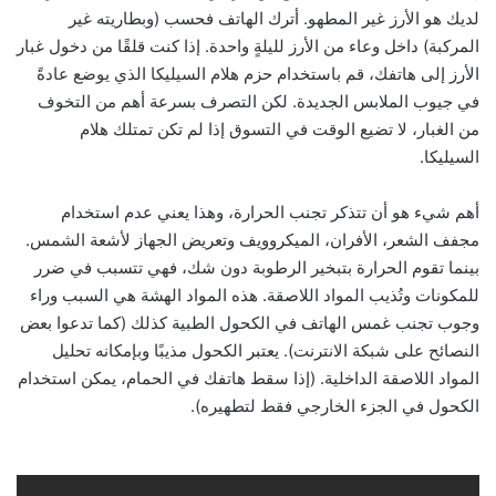
لديك هو الأرز غير المطهو. أترك الهاتف فحسب (وبطاريته غير
المركبة) داخل وعاء من الأرز لليلةٍ واحدة. إذا كنت قلقًا من دخول غبار
الأرز إلى هاتفك، قم باستخدام حزم هلام السيليكا الذي يوضع عادةً
في جيوب الملابس الجديدة. لكن التصرف بسرعة أهم من التخوف
من الغبار، لا تضيع الوقت في التسوق إذا لم تكن تمتلك هلام
السيليكا.
أهم شيء هو أن تتذكر تجنب الحرارة، وهذا يعني عدم استخدام
مجفف الشعر، الأفران، الميكروويف وتعريض الجهاز لأشعة الشمس.
بينما تقوم الحرارة بتبخير الرطوبة دون شك، فهي تتسبب في ضرر
للمكونات وتُذيب المواد اللاصقة. هذه المواد الهشة هي السبب وراء
وجوب تجنب غمس الهاتف في الكحول الطبية كذلك (كما تدعوا بعض
النصائح على شبكة الانترنت). يعتبر الكحول مذيبًا وبإمكانه تحليل
المواد اللاصقة الداخلية. (إذا سقط هاتفك في الحمام، يمكن استخدام
الكحول في الجزء الخارجي فقط لتطهيره).