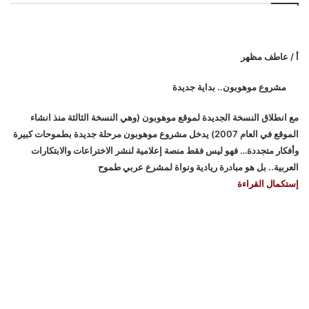
أ / عاطف مظهر
مشروع موهوبون.. بداية جديدة
مع انطلاق النسخة الجديدة لموقع موهوبون (وهي النسخة الثالثة منذ انشاء
الموقع في العام 2007) يدخل مشروع موهوبون مرحلة جديدة بطموحات كبيرة
وأفكار متجددة… فهو ليس فقط منصة إعلامية لنشر الاختراعات والابتكارات
العربية.. بل هو مبادرة ريادية ونواة لمشرع عربي طموح
إستكمال القراءة