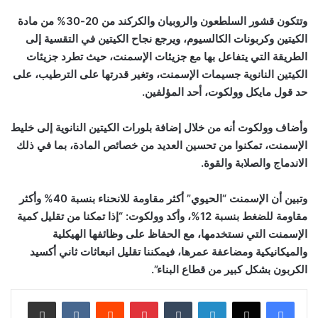
وتتكون قشور السلطعون والروبيان والكركند من 20-30% من مادة
الكيتين وكربونات الكالسيوم، ويرجع نجاح الكيتين في التقسية إلى
الطريقة التي يتفاعل بها مع جزيئات الإسمنت، حيث تطرد جزيئات
الكيتين النانوية جسيمات الإسمنت، وتغير قدرتها على الترطيب، على
حد قول مايكل وولكوت، أحد المؤلفين.
وأضاف وولكوت أنه من خلال إضافة بلورات الكيتين النانوية إلى خليط
الإسمنت، تمكنوا من تحسين العديد من خصائص المادة، بما في ذلك
الاندماج والصلابة والقوة.
وتبين أن الإسمنت “الحيوي” أكثر مقاومة للانحناء بنسبة 40% وأكثر
مقاومة للضغط بنسبة 12%، وأكد وولكوت: “إذا تمكنا من تقليل كمية
الإسمنت التي نستخدمها، مع الحفاظ على وظائفها الهيكلية
والميكانيكية ومضاعفة عمرها، فيمكننا تقليل انبعاثات ثاني أكسيد
الكربون بشكل كبير من قطاع البناء”.
لينكدإن
بينتيريست
مشاركة عبر البريد