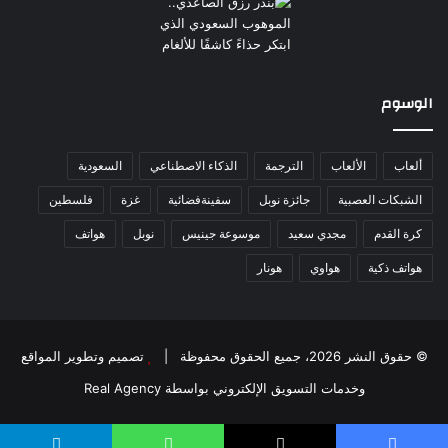
الوسوم
ألعاب
الألعاب
الترجمة
الذكاء الاصطناعي
السعودية
الشبكات العصبية
جائزة نوبل
سفينةفضائية
غزة
فلسطين
كرة القدم
مجدي سعيد
موسوعة جينيس
نوبل
هواتف
هواتف ذكية
هواوي
هونار
© حقوق النشر 2026، جميع الحقوق محفوظة |
تصميم وتطوير المواقع
وخدمات التسويق الإلكتروني بواسطة Real Agency