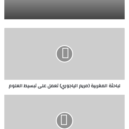
لباحثة
المغربية
(مريم
الياجوري)
تعمل
على
تبسيط
العلوم
لباحثة المغربية (مريم الياجوري) تعمل على تبسيط العلوم
"حائز
على
جائزة
نوبل"..
بروفسير
تركي