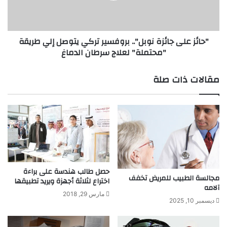
يتوصل
إلي
طريقة
"حائز على جائزة نوبل".. بروفسير تركي يتوصل إلي طريقة
"محتملة"
"محتملة" لعلاج سرطان الدماغ
لعلاج
سرطان
الدماغ
مقالات ذات صلة
حصل طالب هندسة على براءة
مجالسة الطبيب للمريض تخفف
اختراع لثلاثة أجهزة ويريد تطبيقها
آلامه
مارس 29, 2018
ديسمبر 10, 2025