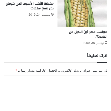
ع
ا
حقيقة الثقب الأسود الذي يتوهج
ا
كل تسع ساعات
ن
د
و
سبتمبر 24, 2019
.
أ
.
م
ر
مواهب مصر: أين البديل عن
ا
الهجرة؟..
ض
نوفمبر 30, 1999
ا
ل
اترك تعليقاً
ق
ل
ب
لن يتم نشر عنوان بريدك الإلكتروني.
الحقول الإلزامية مشار إليها بـ
*
ا
ل
ت
ع
ل