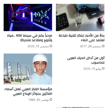
خ
ي
د
ت
ا
ز
م
ا
ا
ت
ل
م
ط
ن
بدلاً من الأحبار ابتكار تقنية طباعة
مرحباً بكم في سينما 4DX ..مياه
ب
تعتمد على الماء
وثلوج ومقاعد متحركة
ع
ا
ا
ديسمبر 28, 2017
ديسمبر 10, 2025
ع
ل
ة
إ
أول من أدخل الحرف العربى
ث
ص
للحاسوب
ل
ا
يوليو 15, 2022
ا
ب
ث
ة
ي
ب
ة
ا
مؤسسة الفكر العربي تعلن أسماء
ا
ل
الفائزين بجوائز الإبداع العربي
ل
س
أ
نوفمبر 30, 1999
ر
ب
ط