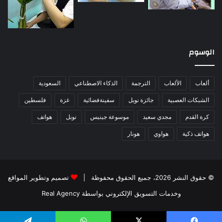
الوسوم
ألعاب
الألعاب
الترجمة
الذكاء الاصطناعي
السعودية
الشبكات العصبية
جائزة نوبل
سفينةفضائية
غزة
فلسطين
كرة القدم
مجدي سعيد
موسوعة جينيس
نوبل
هواتف
هواتف ذكية
هواوي
هونار
© حقوق النشر 2026، جميع الحقوق محفوظة |
تصميم وتطوير المواقع
وخدمات التسويق الإلكتروني بواسطة Real Agency