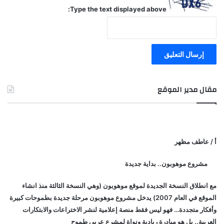
Type the text displayed above:
مقال مدير الموقع
أ / عاطف مظهر
مشروع موهوبون.. بداية جديدة
مع انطلاق النسخة الجديدة لموقع موهوبون (وهي النسخة الثالثة منذ انشاء
الموقع في العام 2007) يدخل مشروع موهوبون مرحلة جديدة بطموحات كبيرة
وأفكار متجددة… فهو ليس فقط منصة إعلامية لنشر الاختراعات والابتكارات
العربية.. بل هو مبادرة ريادية ونواة لمشرع عربي طموح