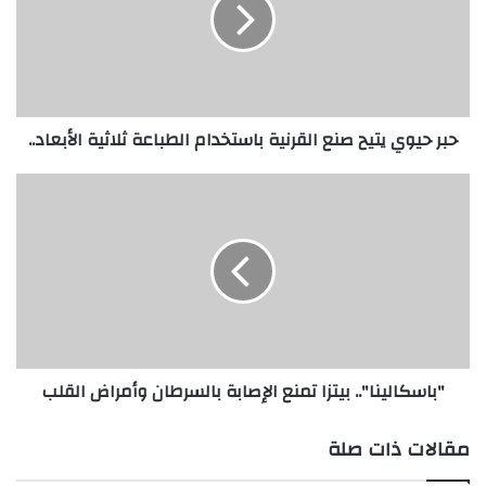
ح
ي
و
ي
ي
ت
حبر حيوي يتيح صنع القرنية باستخدام الطباعة ثلاثية الأبعاد..
ي
ح
ص
"
ن
ب
ع
ا
ا
س
ل
ك
ق
ا
ر
ل
ن
ي
ي
ن
"باسكالينا".. بيتزا تمنع الإصابة بالسرطان وأمراض القلب
ة
ا
ب
"
ا
.
مقالات ذات صلة
س
.
ت
ب