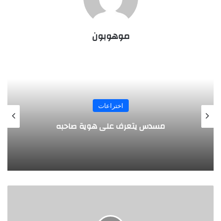
موهوبون
المجلة
طفل مصري يخرج قصاصات الورق من أنفه
وفمه
ح
ب
ر