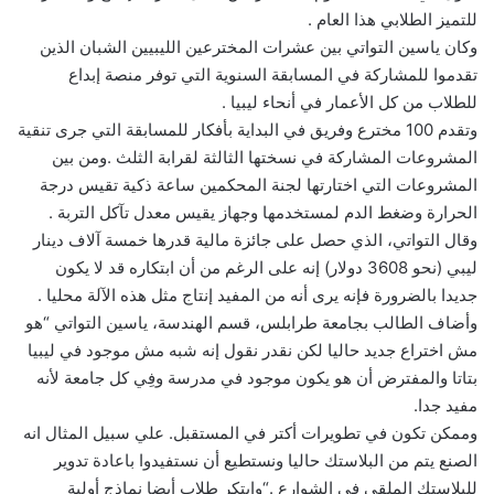
للتميز الطلابي هذا العام
.
وكان ياسين التواتي بين عشرات المخترعين الليبيين الشبان الذين
تقدموا للمشاركة في المسابقة السنوية التي توفر منصة إبداع
للطلاب من كل الأعمار في أنحاء ليبيا
.
وتقدم 100 مخترع وفريق في البداية بأفكار للمسابقة التي جرى تنقية
المشروعات المشاركة في نسختها الثالثة لقرابة الثلث
.
ومن بين
المشروعات التي اختارتها لجنة المحكمين ساعة ذكية تقيس درجة
الحرارة وضغط الدم لمستخدمها وجهاز يقيس معدل تآكل التربة
.
وقال التواتي، الذي حصل على جائزة مالية قدرها خمسة آلاف دينار
ليبي (نحو 3608 دولار) إنه على الرغم من أن ابتكاره قد لا يكون
جديدا بالضرورة فإنه يرى أنه من المفيد إنتاج مثل هذه الآلة محليا
.
وأضاف الطالب بجامعة طرابلس، قسم الهندسة، ياسين التواتي “هو
مش اختراع جديد حاليا لكن نقدر نقول إنه شبه مش موجود في ليبيا
بتاتا والمفترض أن هو يكون موجود في مدرسة وفِي كل جامعة لأنه
مفيد جدا.
وممكن تكون في تطويرات أكتر في المستقبل. علي سبيل المثال انه
الصنع يتم من البلاستك حاليا ونستطيع أن نستفيدوا باعادة تدوير
للبلاستك الملقى في الشوارع
“.
وابتكر طلاب أيضا نماذج أولية