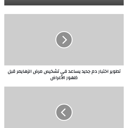
ت
ط
و
ي
ر
ا
خ
ت
ب
تطوير اختبار دم جديد يساعد فى تشخيص مرض الزهايمر قبل
ا
ظهور الأعراض
ر
د
م
ج
س
د
ل
ي
و
د
ى
ي
ح
س
س