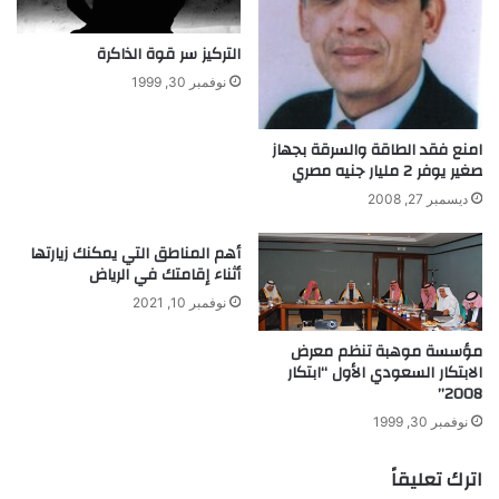
ق
ف
ب
ي
التركيز سر قوة الذاكرة
ل
ح
ظ
ق
نوفمبر 30, 1999
ه
ي
و
ب
ر
امنع فقد الطاقة والسرقة بجهاز
ة
صغير يوفر 2 مليار جنيه مصري
ا
ل
ديسمبر 27, 2008
أ
ع
أهم المناطق التي يمكنك زيارتها
ر
أثناء إقامتك في الرياض
ا
نوفمبر 10, 2021
ض
مؤسسة موهبة تنظم معرض
الابتكار السعودي الأول “ابتكار
2008”
نوفمبر 30, 1999
اترك تعليقاً