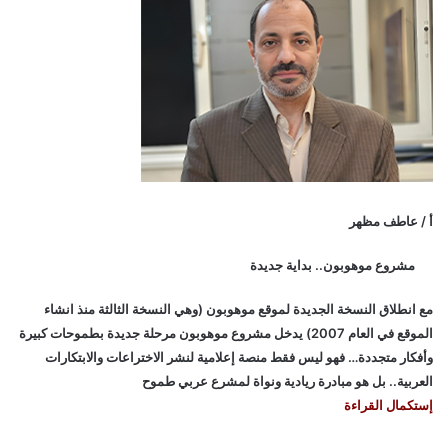
أ / عاطف مظهر
مشروع موهوبون.. بداية جديدة
مع انطلاق النسخة الجديدة لموقع موهوبون (وهي النسخة الثالثة منذ انشاء
الموقع في العام 2007) يدخل مشروع موهوبون مرحلة جديدة بطموحات كبيرة
وأفكار متجددة… فهو ليس فقط منصة إعلامية لنشر الاختراعات والابتكارات
العربية.. بل هو مبادرة ريادية ونواة لمشرع عربي طموح
إستكمال القراءة