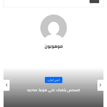
موهوبون
المجلة
طفل مصري يخرج قصاصات الورق من أنفه
وفمه