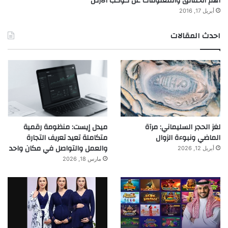
أهم الحقائق والمعلومات عن كوكب الارض
أبريل 17, 2016
احدث المقالات
لغز الحجر السليماني: مرآة
ميدل إيست: منظومة رقمية
الماضي ونبوءة الزوال
متكاملة تعيد تعريف التجارة
والعمل والتواصل في مكان واحد
أبريل 12, 2026
مارس 18, 2026