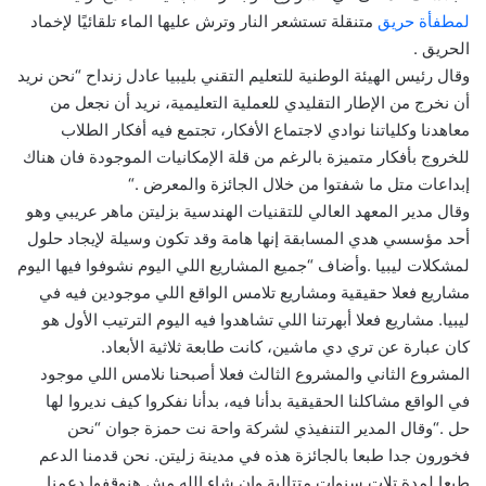
لمطفأة حريق
متنقلة تستشعر النار وترش عليها الماء تلقائيًا لإخماد
الحريق
.
وقال رئيس الهيئة الوطنية للتعليم التقني بليبيا عادل زنداح “نحن نريد
أن نخرج من الإطار التقليدي للعملية التعليمية، نريد أن نجعل من
معاهدنا وكلياتنا نوادي لاجتماع الأفكار، تجتمع فيه أفكار الطلاب
للخروج بأفكار متميزة بالرغم من قلة الإمكانيات الموجودة فان هناك
إبداعات متل ما شفتوا من خلال الجائزة والمعرض
“.
وقال مدير المعهد العالي للتقنيات الهندسية بزليتن ماهر عريبي وهو
أحد مؤسسي هدي المسابقة إنها هامة وقد تكون وسيلة لإيجاد حلول
لمشكلات ليبيا
.
وأضاف “جميع المشاريع اللي اليوم نشوفوا فيها اليوم
مشاريع فعلا حقيقية ومشاريع تلامس الواقع اللي موجودين فيه في
ليبيا. مشاريع فعلا أبهرتنا اللي تشاهدوا فيه اليوم الترتيب الأول هو
كان عبارة عن تري دي ماشين، كانت طابعة ثلاثية الأبعاد.
المشروع الثاني والمشروع الثالث فعلا أصبحنا نلامس اللي موجود
في الواقع مشاكلنا الحقيقية بدأنا فيه، بدأنا نفكروا كيف نديروا لها
حل
“.
وقال المدير التنفيذي لشركة واحة نت حمزة جوان “نحن
فخورون جدا طبعا بالجائزة هذه في مدينة زليتن. نحن قدمنا الدعم
طبعا لمدة تلات سنوات متتالية وإن شاء الله مش هنوقفوا دعمنا.