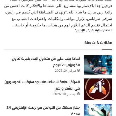
فرحين جدا بالإعمار وبالمشاريع اللي شفناها والأفكار كانت أحسن من
رائعة ربي يبارك ما شاء الله
“.
وتهدف المسابقة التي تُنظم في زليتن،
شرقي طرابلس، لإبراز مواهب وإمكانيات واختراعات الشباب مع
احتمال تقديم الدعم اللازم لهم من هيئات إما حكومية أو خاصة
.
المصدر: بوابة افريقيا الإخبارية
مقالات ذات صلة
لماذا يجب على كل متداول البدء بتجربة تداول
الخوارزميات اليوم
فبراير 24, 2026
الهيئة العامة للاستعلامات ومسابقات للموهوبين
في الشعر والفن
ديسمبر 10, 2025
جهاز يمكنك من التواصل مع بريدك الإلكتروني 24
ساعة