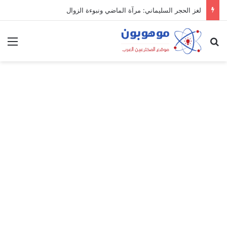
لغز الحجر السليماني: مرآة الماضي ونبوءة الزوال
بحث عن
الق