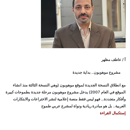
أ / عاطف مظهر
مشروع موهوبون.. بداية جديدة
مع انطلاق النسخة الجديدة لموقع موهوبون (وهي النسخة الثالثة منذ انشاء
الموقع في العام 2007) يدخل مشروع موهوبون مرحلة جديدة بطموحات كبيرة
وأفكار متجددة… فهو ليس فقط منصة إعلامية لنشر الاختراعات والابتكارات
العربية.. بل هو مبادرة ريادية ونواة لمشرع عربي طموح
إستكمال القراءة