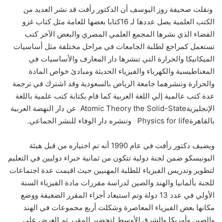
‮ ‬ونقلت صحيفة روز اليوسف أن الدكتور رأفت قد نشر العديد من
الكتب العلمية يصل عددها لـ16‮ ‬كتابا بعضها للعامة مثل كتاب‮ ‬غزو
الفضاء الذي نشرها المجمع العلمي المصري والبعض الآخر كتب
تستعمل كمراجع لطلبة الجامعات في مراحل مختلفة مثل أساسيات
الميكانيكا والحرارة التي تنشرها دار المعارف والأساسيات في
المغناطيسية والكهرباء والفيزياء الحديثة ومبادئ خواص المادة
والحرارة وتنشرهما جامعة الرياض بالسعودية وقد اشترك في ترجمة
عدة كتب عالمية إلي اللغة العربية كما قام بكتابة كتب علمية باللغة
الإنجليزية‮ ‬Atomic Theory the Solid-State عن دار النهضة العربية
بالقاهرة‮ ‬Physics for life وتنشره دار الوفاء للنشر الجماعي‮.‬
ويضيف دكتور رأفت في عام‮ ‬1990‮ ‬أنه تم اختياره من قبل هيئة
اليونيسكو ضمن لجنة دولية تتكون من ثمانية خبراء دوليين في التعليم
لتطوير وتدريس الفيزياء للطلبة المهنيين حيث اقيمت عدة اجتماعات
للجنة بألمانيا والهند والصين لدراسة مقررات مادة الفيزياء السنة
الأولي في عدد‮ ‬13‮ ‬دولة وتم استبعاد أجزاء المقرر الضعيفة ووضع
مكانها بعض الفيزياء المعاصرة وشكلت أربع مجموعات في الهند
والصين وأمريكا والشرق الأوسط لتحضير المقرر ثم العرض علي