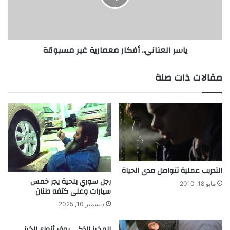
ص
ل
و
ع
ر
ن
ي
ا
ياسر العناني.. أفكار معمارية غير مسبوقة
ن
ن
ه
ي
و
.
مقالات ذات صلة
ا
.
ة
أ
ف
ف
ي
ك
خ
ا
د
ر
م
م
ة
ع
ا
م
التدريب عملية تتواصل مدى الحياة
ل
ا
رجل سوري بلحية يجر خمس
مايو 18, 2010
م
سيارات وعلى كتفه طنان
ر
ج
ي
ديسمبر 10, 2025
ت
ة
م
غ
المخبز الذكي يوفر أنواع الخبز