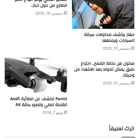
ع
ي
الطازج من دون خباز..
ر
ديسمبر 10, 2025
م
س
ب
جهاز يكشف محاولات سرقة
و
السيارات ويمنعها
ق
ة
ديسمبر 10, 2025
مكون من نخالة القمح.. اختراع
طبق يمكن تناوله بعد الانتهاء من
وجبتك
ديسمبر 10, 2025
Parrot تكشف عن الطائرة Anafi
القابلة للطي وتصور بدقة 4K
يونيو 7, 2018
اترك تعليقاً