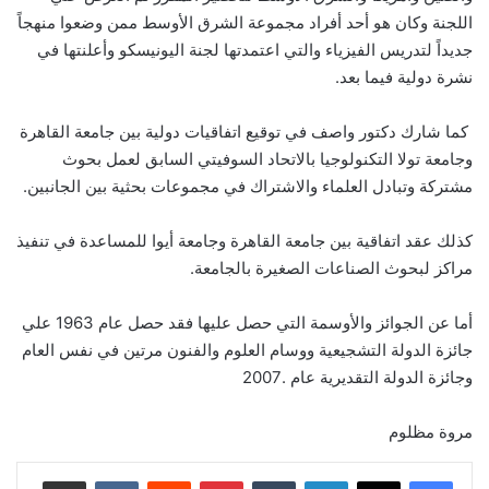
‬جديداً‮ ‬لتدريس الفيزياء والتي اعتمدتها لجنة اليونيسكو وأعلنتها في
نشرة دولية فيما بعد‮.‬
‮ ‬كما شارك دكتور واصف في توقيع اتفاقيات دولية بين جامعة القاهرة
وجامعة تولا التكنولوجيا بالاتحاد السوفيتي السابق لعمل بحوث
مشتركة وتبادل العلماء والاشتراك في مجموعات بحثية بين الجانبين‮.‬
كذلك عقد اتفاقية بين جامعة القاهرة وجامعة أيوا للمساعدة في تنفيذ
مراكز لبحوث الصناعات الصغيرة بالجامعة‮.‬
أما عن الجوائز والأوسمة التي حصل عليها فقد حصل عام‮ ‬1963‮ ‬علي
جائزة الدولة التشجيعية ووسام العلوم والفنون مرتين في نفس العام
وجائزة الدولة التقديرية عام‮ ‬2007‮ .‬
مروة مظلوم
لينكدإن
‏Tumblr
بينتيريست
‏Reddit
‏VKontakte
مشاركة عبر البريد