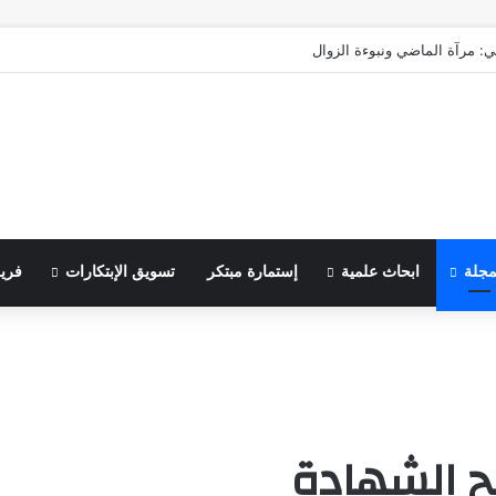
ي: مرآة الماضي ونبوءة الزوال
مجلة
ابحاث علمية
إستمارة مبتكر
تسويق الإبتكارات
فري
ح الشهادة