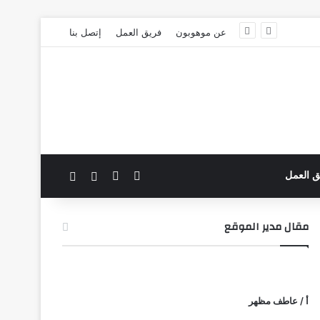
عن موهوبون
فريق العمل
إتصل بنا
‫X
فيسبوك
بحث عن
الوضع المظلم
ق العمل
مقال مدير الموقع
أ / عاطف مظهر