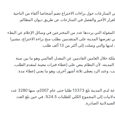
ي المنازعات حول براءات الاختراع تضم أشخاصا أكفاء من الناحية
 القرار الأخير والفصل في المنازعات عن طريق ديوان المظالم.
المقولة التي يرددها عدد من المخترعين في وسائل الإعلام عن البطء
 تفرضها المدينة على المتقدمين بطلب منح براءة الاختراع، مشيرا
لكة خلال العامين القادمين عن المعدل العالمي وهو ما بين سنة
لمدينة، لأن النظام ينص على إعطاء فترات معينة لمقدم الطلب،
، وعند الرد يعطى ثلاثة أشهر أخرى، وهو ما يعني إعطاء مدة
وأوضح العقيل أن العدد الكلي لطلبات براءات الاختراع المودعة لدى المدينة بلغ 13373 طلبا حتى عام 2007م، منها 3280 عدد
الطلبات الصيدلانية المودعة، حيث بلغت نسبة الطلبات الصيدلانيات إلى المجموع الكلي للطلبات 24.5%، في حين بلغ العدد