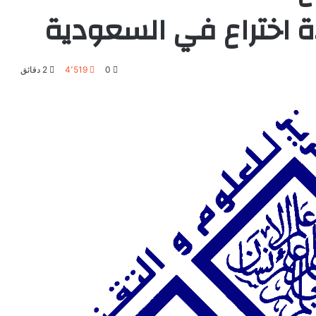
0
4٬519
2 دقائق