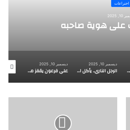
اختراعات
10, 2025
على هوية صاحبه
ديسمبر 10, 2025
ديسمبر 10, 2025
ديسمبر 10, 2025
طفل مصري يخرج قصاصات الورق من أنفه وفمه
الرجل الناري.. يأكل الجمر ويثني الحديد بأسنانه
علي فرعون يقفز من الطابق العشرين ويأكل النار ويحطم سورا
ز
ر
ا
ع
ة