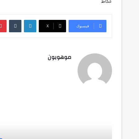
عكاظ
لينكدإن
‏Tumblr
فيسبوك
‫X
موهوبون
أق