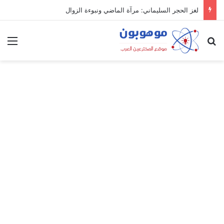
لغز الحجر السليماني: مرآة الماضي ونبوءة الزوال
بحث عن
الق