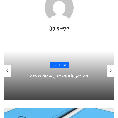
موهوبون
المجلة
طفل مصري يخرج قصاصات الورق من أنفه
وفمه
ك
ن