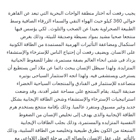
يجيب رفعت أنه اختار منطقة الواحات البحرية التي تبعد عن القاهرة
حوالي 360 كيلو حيث الهواء النقي والسماء الزرقاء الصافية وسط
الطبيعة الصحراوية بعيدا عن الصخب والتلوث.. لكي يؤسس فيها
منتجعا صحيا مشيد بمواد بسيطة وصديقة للبيئة، وذلك بغرض
استكمال ومضاعفة التأثيرات الهرمية المستمدة من الطاقة الكونية
على الانسان. ويضيف رفعت أن إحتياج الناس للإسترخاء والإستشفاء
يزداد فى شتى انحاء العالم بصفة مستمرة، نظرا للضغوط الحياتية
المتزايدة. ولهذا سيظل الإنسان يبحث دائما عن ملاذ آمن يستطيع أن
يسترخى ويستشفى فيه. ولهذا اتجه الاستثمار السياحى بوتيره
متصاعده للإستثمار فى الفنادق والمنتجعات السياحية الخضراء
صديقة البيئة. يقام المنتجع على مساحة عشر أفدنة، وقد وضعت
استراتيجيات الإسترخاء والإستشفاء وشحن الطاقة الإيجابية بشكل
جديد وغير مسبوق ومتفرد عالميا. وذلك بإقامة منتجع يستخدم هرم
الطاقة الإيجابية والذى يهدف إلى تخليص الإنسان من الضغوط
النفسية المتزايده والمستمرة، وذلك بجلب الطاقات الإيجابية
المنبعثة من الكون بطرق طبيعية وتخليصه من الطاقة السلبية، وذلك
بالتأثير على عقل الإنسان وإيصاله الى مرحلة العقل اللاواعى مع