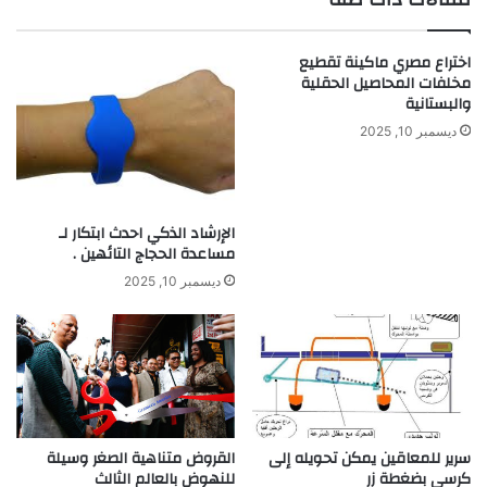
7
ق
و
ي
i
ا
اختراع مصري ماكينة تقطيع
P
د
مخلفات المحاصيل الحقلية
h
ة
والبستانية
o
2
ديسمبر 10, 2025
n
0
e
2
7
1
P
م
الإرشاد الذكي احدث ابتكار لـ
l
ن
مساعدة الحجاج التائهين .
u
B
s
M
ديسمبر 10, 2025
W
سرير للمعاقين يمكن تحويله إلى
القروض متناهية الصغر وسيلة
كرسي بضغطة زر
للنهوض بالعالم الثالث