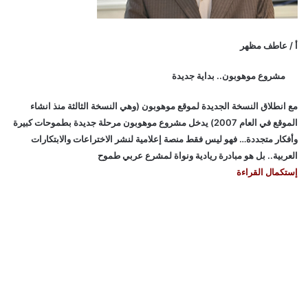
أ / عاطف مظهر
مشروع موهوبون.. بداية جديدة
مع انطلاق النسخة الجديدة لموقع موهوبون (وهي النسخة الثالثة منذ انشاء
الموقع في العام 2007) يدخل مشروع موهوبون مرحلة جديدة بطموحات كبيرة
وأفكار متجددة… فهو ليس فقط منصة إعلامية لنشر الاختراعات والابتكارات
العربية.. بل هو مبادرة ريادية ونواة لمشرع عربي طموح
إستكمال القراءة