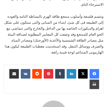
الاسترخاء التام.
وتتسم فلسفة وأسلوب منتجع طاقة الهرم بالبساطة التامه والعوده
إلى الطبيعه فى كل شئ، ابتداء من المبانى والتى ستكون على شكل
اهرام والديكورات الخاصه بها من الداخل والخارج والتى تتماشى مع
الجو العام للمنتجع وقد وضعت كل المعايير المطلوبة لصداقة البيئة
مثل مصادر الطاقة الشمسية والأغذية (الأورجنك) ومصادر المياه
والصرف ووسائل التنقل. وقد استخدمت معطيات الطبيعة ليكون هذا
الهارمونى المتناغم لوحة فنيىة رائعة.
لينكدإن
‏Tumblr
بينتيريست
‏Reddit
‏VKontakte
مشاركة عبر البريد
طباعة