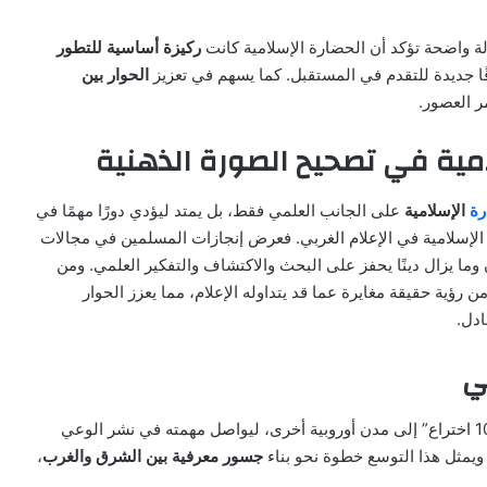
ة واضحة تؤكد أن الحضارة الإسلامية كانت
ركيزة أساسية للتطور
قًا جديدة للتقدم في المستقبل. كما يسهم في تعزيز
الحوار بين
ر العصور.
مية في تصحيح الصورة الذهنية
رة
الإسلامية
على الجانب العلمي فقط، بل يمتد ليؤدي دورًا مهمًا في
الإسلامية في الإعلام الغربي. فعرض إنجازات المسلمين في مجالات
 وما يزال دينًا يحفز على البحث والاكتشاف والتفكير العلمي. ومن
ن رؤية حقيقة مغايرة عما قد يتداوله الإعلام، مما يعزز الحوار
ادل.
ي
علوم الحضارة الإسلامية | من المتوقع أن ينتقل معرض “1001 اختراع” إلى مدن أوروبية أخرى، ليواصل مهمته في نشر الوعي
 ويمثل هذا التوسع خطوة نحو بناء
جسور معرفية بين الشرق والغرب
،