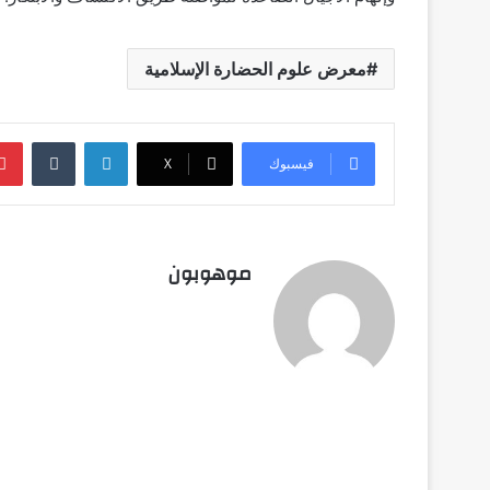
معرض علوم الحضارة الإسلامية
لينكدإن
‏Tumblr
فيسبوك
‫X
موهوبون
أق