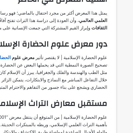
يمثل هذا المعرض أكثر من مجرد احتفال بالماضي؛ فهو رسال
العلمي العالمي
، وأن العودة إلى دراسة هذا التراث تفتح آفا
الثقافات
وإبراز القيم المشتركة التي جمعت الإنسانية على م
دور معرض علوم الحضارة الإسلا
علوم الحضارة الإسلامية | لا يقتصر تأثير
معرض علوم
الحضا
تصحيح الصورة النمطية التي قد يحملها البعض عن الحضارة 
مثل الطب والهندسة والفلك والجغرافيا، يبرز أن الإسلام كان
خلال التفاعل المباشر مع النماذج والابتكارات، يتمكن الزائر م
الحضاري ويشجع على بناء جسور من التفاهم والاحترام المتب
مستقبل معارض التراث الإسلام
بأهمية التراث العلمي الإسلامي، وربطه بالمبتكرات الحديثة.
وإلهام الأجيال الصاعدة لمواصلة طريق الاكتشاف والابتكار.