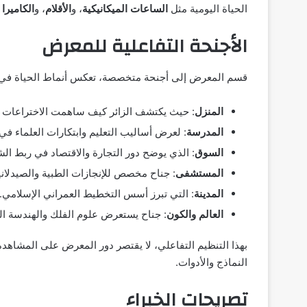
الحياة اليومية مثل
الساعات الميكانيكية
، و
الأقلام
، و
الكاميرا 
الأجنحة التفاعلية للمعرض
قسم المعرض إلى أجنحة متخصصة، تعكس أنماط الحياة في ا
المنزل
: حيث يكتشف الزائر كيف ساهمت الاختراعات الإ
المدرسة
: لعرض أساليب التعليم وابتكارات العلماء في
السوق
: الذي يوضح دور التجارة والاقتصاد في ربط ال
المستشفى
: جناح مخصص للإنجازات الطبية والصيدلاني
المدينة
: التي تبرز أسس التخطيط العمراني الإسلامي.
العالم والكون
: جناح يستعرض علوم الفلك والهندسة ال
بهذا التنظيم التفاعلي، لا يقتصر دور المعرض على المشاهدة 
النماذج والأدوات.
تصريحات الخبراء