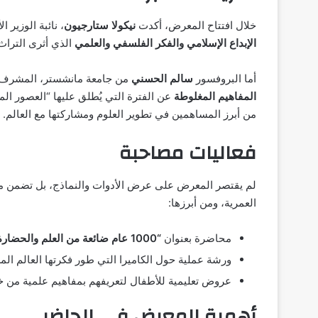
خلال افتتاح المعرض، أكدت
نيكولا ستارجيون
، نائبة الوزير 
الإبداع الإسلامي والفكر الفلسفي والعلمي
الذي أثرى التراث 
أما البروفسور
سالم الحسني
من جامعة مانشستر، المشرف 
المفاهيم المغلوطة
عن الفترة التي يُطلق عليها “العصور ال
من أبرز المساهمين في تطوير العلوم ومشاركتها مع العالم.
فعاليات مصاحبة
لم يقتصر المعرض على عرض الأدوات والنماذج، بل تضمن
العمرية، ومن أبرزها:
محاضرة بعنوان
“1000 عام ضائعة من العلم والحضارة”
ورشة عملية حول الكاميرا التي طور فكرتها العالم ال
عروض تعليمية للأطفال لتعريفهم بمفاهيم علمية من 
أهمية المعرض في الحاضر