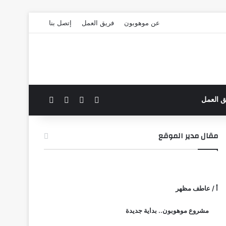
عن موهوبون
فريق العمل
إتصل بنا
‫X
فيسبوك
بحث عن
الوضع المظلم
ق العمل
مقال مدير الموقع
أ / عاطف مظهر
مشروع موهوبون.. بداية جديدة