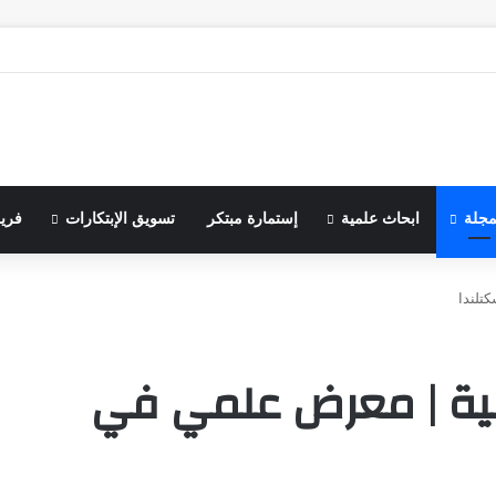
مجلة
ابحاث علمية
إستمارة مبتكر
تسويق الإبتكارات
فري
تلندا
مية | معرض علمي في