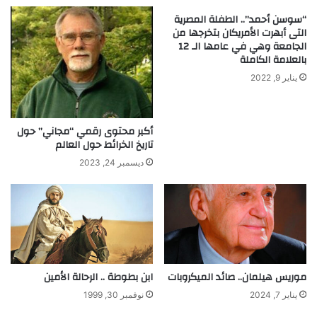
ل
“سوسن أحمد”.. الطفلة المصرية
ث
التى أبهرت الأمريكان بتخرجها من
ا
الجامعة وهي في عامها الـ 12
ن
بالعلامة الكاملة
ي
ف
يناير 9, 2022
ي
"
ن
أكبر محتوى رقمي “مجاني” حول
ج
تاريخ الخرائط حول العالم
و
ديسمبر 24, 2023
م
ا
ل
ع
ل
و
م
"
موريس هيلمان.. صائد الميكروبات
ابن بطوطة .. الرحالة الأمين
يناير 7, 2024
نوفمبر 30, 1999