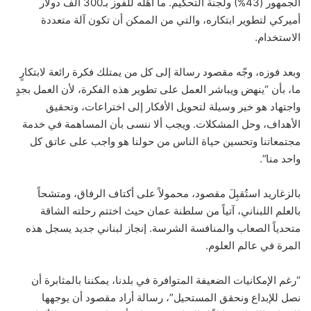
الجمهور (43%) ولجنة التحكيم. ما أهّله للفوز بـ300 ألف دولار
أميركي لتطوير ابتكاره، والتي من الممكن أن تكون آلة متعددة
الاستخدام.
وبعد فوزه، وجّه مقصود رسالة إلى كل من يمتلك فكرة رائعة لابتكارٍ
ما، بأن “ينهض ويباشر العمل على تطوير هذه الفكرة، لأن العمل بجدٍ
واجتهاد هو خير وسيلة لتحويل الأفكار إلى اختراعات، وتحقيق
الأهداف، وحل المشكلات. ويجب ألا ننسى بأن المساهمة في خدمة
مجتمعاتنا وتحسين حياة الناس من حولنا هو واجب على عاتق كل
واحد منا”.
بالزغاريد استُقبِلَ مقصود، محمولاً على أكتاف الرفاق، ومتشحاً
بالعلم اللبناني، آتياً من سلطنة عمان حيث اختتم رحلته الشاقة
متحدياً الصعاب والمنافسة الشرسة. إنجاز لبناني جديد يسجل هذه
المرة في عالم العلوم.
“رغم الإمكانيات الضعيفة المتوافرة في بلدنا، يمكننا بالمثابرة أن
نصل للإبداع ونحقق المستحيل”، رسالة أراد مقصود أن يوجهها