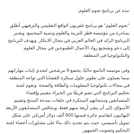
نبذة عن برنامج نجوم العلوم:
“نجوم العلوم” هو برنامج تلفزيون الواقع التعليمي والترفيهي أطلق
بمبادرة من مؤسسة قطر للتربية والعلوم وتنمية المجتمع، ويعتبر
البرنامج الرائد في العالم العربي في مجال الابتكار. ويهدف البرنامج
إلى دعم وتشجيع رواد الأعمال الطموحين في مجال العلوم
والتكنولوجيا في المنطقة.
وفي موسمه التاسع حاليًا، يخضع 9 مرشحين لتحدي إثبات مهاراتهم
بينما يعملون على تطوير حلول مبتكرة للقضايا التي تواجه المنطقة
في مجالات تكنولوجيا المعلومات والطاقة والصحة. وتقوم لجنة
تحكيم البرنامج التي تضم فريقًا من الخبراء بتقييم وإقصاء
المتسابقين ومنتجاتهم المبتكرة في حلقات نمذجة المنتج وتقييم
الأسواق، إلى أن يبقى أربعة منهم فقط. ويتنافس المتسابقون الأربعة
النهائيون لتقاسم جائزة قيمتها 600 ألف دولار أمريكي على شكل
تمويل تأسيسي، حيث يتم تحديد ذلك بناءً على مشاورات أعضاء لجنة
التحكيم وتصويت الجمهور.