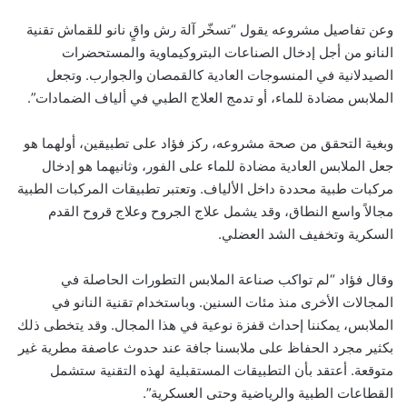
وعن تفاصيل مشروعه يقول “تسخّر آلة رش واقٍ نانو للقماش تقنية
النانو من أجل إدخال الصناعات البتروكيماوية والمستحضرات
الصيدلانية في المنسوجات العادية كالقمصان والجوارب. وتجعل
الملابس مضادة للماء، أو تدمج العلاج الطبي في ألياف الضمادات”.
وبغية التحقق من صحة مشروعه، ركز فؤاد على تطبيقين، أولهما هو
جعل الملابس العادية مضادة للماء على الفور، وثانيهما هو إدخال
مركبات طبية محددة داخل الألياف. وتعتبر تطبيقات المركبات الطبية
مجالاً واسع النطاق، وقد يشمل علاج الجروح وعلاج قروح القدم
السكرية وتخفيف الشد العضلي.
وقال فؤاد “لم تواكب صناعة الملابس التطورات الحاصلة في
المجالات الأخرى منذ مئات السنين. وباستخدام تقنية النانو في
الملابس، يمكننا إحداث قفزة نوعية في هذا المجال. وقد يتخطى ذلك
بكثير مجرد الحفاظ على ملابسنا جافة عند حدوث عاصفة مطرية غير
متوقعة. أعتقد بأن التطبيقات المستقبلية لهذه التقنية ستشمل
القطاعات الطبية والرياضية وحتى العسكرية”.