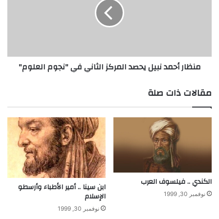
ر
ا
ا
ر
ل
أ
ت
ح
ع
م
ل
د
منظار أحمد نبيل يحصد المركز الثاني في "نجوم العلوم"
ي
ن
م
ب
ب
ي
مقالات ذات صلة
ل
ل
غ
ي
ة
ح
ا
ص
ل
د
إ
ا
ش
ل
ا
م
ر
ر
الكندي .. فيلسوف العرب
ابن سينا .. أمير الأطباء وأرسطو
ة
ك
الإسلام
نوفمبر 30, 1999
ز
نوفمبر 30, 1999
ا