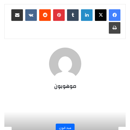
لينكدإن
‏Tumblr
بينتيريست
‏Reddit
‏VKontakte
مشاركة عبر البريد
طباعة
موهوبون
مبدعون