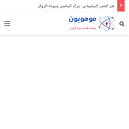
لغز الحجر السليماني: مرآة الماضي ونبوءة الزوال
بحث عن
الق