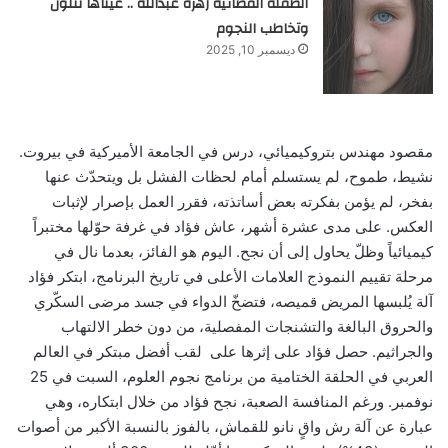
الطفلة الفضائية زهرة عبدالله .. عيناها تتلون
وتخاطب النجوم
ديسمبر 10, 2025
مقصود مهندس بتروكيميائي، درس في الجامعة الأميركية في بيروت.
نشيط، طموح، لم يستسلم أمام لحظات الفشل بل ويتحدّث عنها
بفخر، لم يؤمن بفكرته بعض أساتذته، فقرر العمل بإصرار لإثبات
العكس. على مدى عشرة أشهر، عاش فؤاد في غرفة حوّلها مختبراً
كيميائياً وظلّ يحاول إلى أن نجح. اليوم هو الفائز، بعدما نال في
مرحلة تقييم النموذج العلامات الأعلى في تاريخ البرنامج، ابتكر فؤاد
آلة يُلبسها المريض قميصه، فتضخّ الدواء في جسد مرضى السكّري
والحروق البالغة والتشنجات المفصلية، من دون خطر الالتهاب
والجراثيم. حصل فؤاد على إثرها على لقب أفضل مبتكر في العالم
العربي في الحلقة الختامية من برنامج نجوم العلوم، السبت في 25
نوفمبر. ورغم المنافسة الصعبة، نجح فؤاد من خلال ابتكاره، وهي
عبارة عن آلة رش واقٍ نانو للقماش، بالفوز بالنسبة الأكبر من أصوات