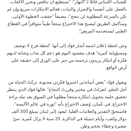
للشباب اللبناني قائلاً لـ”النهار”: “نستطيع أن ننافس ونحرز الألقاب،
بالعمل على أنفسنا والإصرار والثبات، فعالم الابتكارات سريع وإن لم
نكن بالسرعة المطلوبة لن ننجح”، مضيفاً “حققت الخطوة الأولى،
وسأكمل الطريق ليصبح هذا الاختراع منتجاً طبياً متوافراً في القطاع
الطبي ليستخدمه المريض”.
وعن لحظة إعلان اسمه أشار فؤاد إلى أنها “لحظة فرح لا توصف
ومسؤولية كبيرة” هدف مقصود اليوم هو دعم كل شاب وشابة لديهم
فكرة أو ابتكار يريدون ترجمته من حبر على الورق إلى حقيقة على
أرض الواقع.
ويقول فؤاد “بعض أساتذتي اعتبروا فكرتي مجنونة. تركتُ الحياة من
أجل الحلم. انعزلتُ في مختبر وقررتُ النجاح”. قالها فؤاد الذي ينتظر
تحقيق حلمه بتحويل ابتكاره منتجاً مطلوباً في السوق بعد نيله براءة
الاختراع. في عُمان، وُصف الاختراع بأنه “ثورة في عالم الألبسة”،
فاستحقّ التقدير والعلامات العليا. ليعود إلى لبنان بمبلغ 300 ألف
دولار ولقب، وأيام جميلة في الذاكرة. 25 سنة لا يزال عُمره. سنّ
صغيرة وعطاء بحجم وطن.