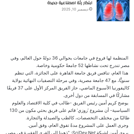
ابتكار رئة اصطناعية جديدة
ديسمبر 10, 2025
المنظمة لها فروع في جامعات بحوالي 36 دولةً حول العالم، وفي
مصر تندرج تحت نشاطها 52 جامعةً حكومية وخاصة.
هذا العام، تنافس فريق جامعة القاهرة على الجائزة، التي تنظم
سنويًّا، مع 47 جامعة مصرية، وفي مرحلة التصفيات النهائية بولاية
كاليفورنيا الأسبوع الماضي، حاز الفريق المركز الأول على 37 فريقًا
مشاركًا في المسابقة من دول أخرى.
يوضح كريم أمين رئيس الفريق -طالب في كلية الاقتصاد والعلوم
السياسية- أن مشروع ’روزي‘ قائم على فريق بحثي مكون من 130
طالبًا من مختلف التخصصات، كالطب والصيدلة والتجارة.
وجرى العمل على المشروع مدةً تفوق العام، وفق أمين.
يروي أمين لشبكة
SciDev.Net
: ”ذهبنا إلى القرى الفقيرة في مصر،