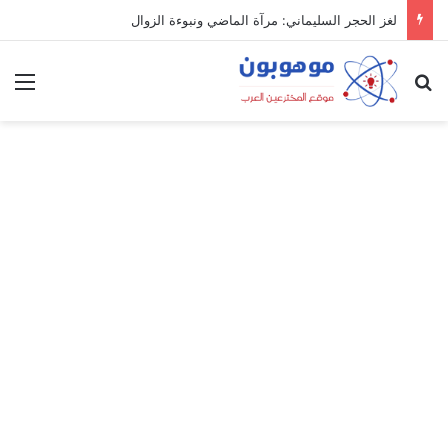
لغز الحجر السليماني: مرآة الماضي ونبوءة الزوال
بحث عن
الق