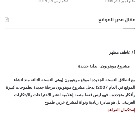
نوفمبر 30, 1999
مارس 18, 2018
مقال مدير الموقع
أ / عاطف مظهر
مشروع موهوبون.. بداية جديدة
مع انطلاق النسخة الجديدة لموقع موهوبون (وهي النسخة الثالثة منذ انشاء
الموقع في العام 2007) يدخل مشروع موهوبون مرحلة جديدة بطموحات كبيرة
وأفكار متجددة… فهو ليس فقط منصة إعلامية لنشر الاختراعات والابتكارات
العربية.. بل هو مبادرة ريادية ونواة لمشرع عربي طموح
إستكمال القراءة