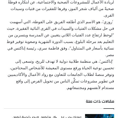
لريادة الأعمال للمشروعات الصحية والاجتماعية، عن ابتكاره فوطةً
صحيةً من ألياف شجر الموز، وفرها للفقيرات من فتيات وسيدات
القرى.
’روزي‘، هو الاسم الذي أطلقه الفريق على الفوطة، التي أسهمت
في حل مشكلات الفتيات والسيدات في القرى النائية الفقيرة، حيث
”لوحظ ارتفاع عدد الفتيات اللاتي يتغيبن عن المدرسة ويتسربن من
التعليم بعد مرحلة البلوغ، بسبب الدورة الشهرية وصعوبة توفير فوط
نسائية بأسعار في المتناول“، وفق فاطمة سري، رئيسة إناكتس في
مصر.
’إناكتس‘، هي منظمة طلابية دولية لا تهدف للربح، وتسعى إلى
تحسين نوعية الحياة ورفع مستوى المعيشة للأشخاص المحتاجين،
وتوفر منصةً لطلاب الجامعات للتعاون مع رواد الأعمال والأكاديميين
في تطوير مشروعات تمكِّن الناس من تحويل الفرص إلى واقع
مستدام لأنفسهم ومجتمعاتهم.
مقالات ذات صلة
لماذا يجب على كل متداول البدء بتجربة تداول