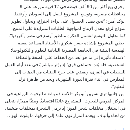
وجرى بيع أكثر من 90 ألف فوطة في 12 قرية موزعة على 9
محافظات مصرية، وتوسع المشروع ليصل إلى السودان وأوغندا.
يؤكد أمين: ”نحن بصدد الحصول على براءة اختراع، ونحاول تطوير
نموذج لرفع معدل الإنتاج لمواجهة الطلبات المتزايدة على المنتج،
كما نحاول التوسع لتشمل الفكرة مناطق أوسع في مصر وأفريقيا“.
حظي المشروع بإشادة حسن شكري، الأستاذ المساعد بقسم
الهندسة البيئية في الجامعة المصرية اليابانية للعلوم والتكنولوجيا؛
”لامتداد تأثيره إلى ما هو أبعد من الحفاظ على الصحة والنظافة
الشخصية، فله بُعد اجتماعي قوي؛ إذ يؤثر مباشرةً فى عدد أيام العمل
للسيدات في القرى، ويقضي على حرج الفتيات من الذهاب إلى
المدارس في أثناء فترة الدورة الشهرية، ويحد من ظاهرة ترك
التعليم“.
من جانبها ترى نسرين أبو بكر -الأستاذة بشعبة البحوث الزراعية في
المركز القومي للبحوث- للمشروع عائدًا اقتصاديًّا وبيئيًّا مميزًا، يتجلى
في استغلال مخلفات شجر الموز؛ إذ ترمي الشجرة بمخلفات ضخمة،
من لحاء وألياف، ويعمد المزارعون عادةً إلى حرقها، ما يلوث الهواء.
المصدر