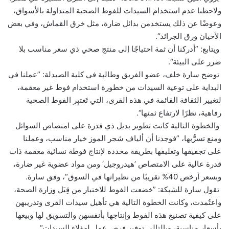
ولاحظنا عدم استخدام السيدات للفوط الصحية المتداولة بالأسواق،
وعوضًا عن ذلك يستخدمن بدائل ضارة، مثل خرق القماش، وفي بعض
الأحيان ورق الجرائد“.
ويتابع: ”أدركنا أن ثمة احتياجًا إلى منتج صحي ذي سعر مناسب بلا
ضرر على البيئة“.
توضح سارة خلف، عضو الفريق وطالبة في كلية الصيدلة: ”عملنا في
البداية على توعية السيدات من خطورة استخدام فوط غير معقمة،
لتغيير الثقافة القائمة في هذه القرى، التي تَعتبِر الفوط الصحية
رفاهية، نظرًا لارتفاع ثمنها“.
والخطوة التالية كانت تطوير بديل ذي قدرة على امتصاص السوائل
ومنع تسرُّبها، ”فوجدنا أن ألياف شجر الموز خيار مناسب، وعملنا
على تجفيفها وتغليفها بطريقة محددة لإنتاج فوطة نسائية معقمة ذات
قدرة عالية على الامتصاص ’هيدروجيل‘ ومن مواد عضوية غير ضارة،
وبسعر أرخص 40% تقريبًا من نظيراتها في السوق“، وفق سارة.
تقول سارة للشبكة: ”خضعت الفوط للاختبار من قِبَل وزارة الصحة،
واعتُمدت، وكانت الخطوة التالية هي تأهيل سيدات القرى وتدريبهن
على كيفية تصنيع هذه الفوط وإنتاجها بأنفسهن والتسويق لها وبيعها
بأسعار مناسبة، وبالتالي توفير فرص عمل لهؤلاء السيدات“.