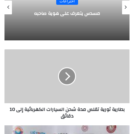
اختراعات
طفل مصري يخرج قصا
ف على هوية صاحبه
وف
بطارية
ثورية
تقلص
مدة
شحن
السيارات
الكهربائية
إلى
10
بطارية ثورية تقلص مدة شحن السيارات الكهربائية إلى 10
دقائق
دقائق
مريم