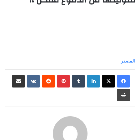
المصدر
لينكدإن
‏Tumblr
بينتيريست
‏Reddit
‏VKontakte
مشاركة عبر البريد
طباعة