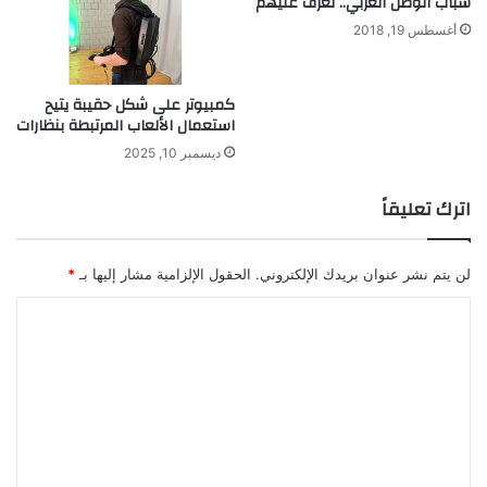
شباب الوطن العربي.. تعرف عليهم
ي
ر
أغسطس 19, 2018
ة
م
ر
ئ
كمبيوتر على شكل حقيبة يتيح
ي
استعمال الألعاب المرتبطة بنظارات
ة
ديسمبر 10, 2025
اترك تعليقاً
لن يتم نشر عنوان بريدك الإلكتروني.
الحقول الإلزامية مشار إليها بـ
*
ا
ل
ت
ع
ل
ي