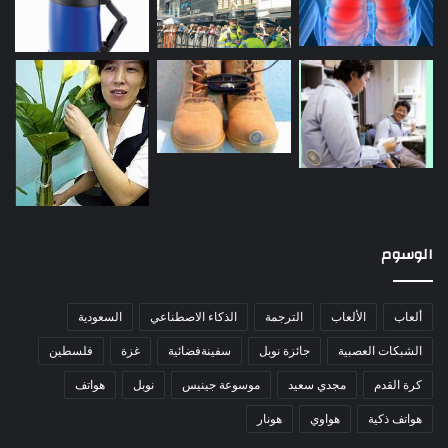
الوسوم
ألعاب
الألعاب
الترجمة
الذكاء الاصطناعي
السعودية
الشبكات العصبية
جائزة نوبل
سفينةفضائية
غزة
فلسطين
كرة القدم
مجدي سعيد
موسوعة جينيس
نوبل
هواتف
هواتف ذكية
هواوي
هونار