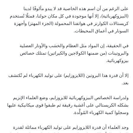
على الرغم من أن اسم هذه الخاصية قد لا يبدو مألوفًا لدينا
(البيزوكهربائية)، إلا أنها موجودة في كل مكان حولنا، فمثلًا تُستخدم
كريستالات الكوارتز في هواتفنا المحمولة (الجزء المهتز) وأجهزة
السونار في أعماق المحيطات.
في الحقيقة، إن المواد مثل العظام والخشب والأوتار العضلية
والبروتينات (من ضمنها الكولاجين والكيراتين) تمتلك خصائص
بيزوكهربائية.
إلا أن قدرة هذا البروتين (اللايزوزايم) على توليد الكهرباء لم تُكتشف
بعد.
ولدراسة الخصائص البيزوكهربائية للايزوزايم، وضع العلماء الإنزيم
بشكله الكريستالي على أغشية رقيقة ثم طبقوا قوى ميكانيكية عليها
وسجلوا كمية الكهرباء المُولَّدة.
وجد العلماء أن قدرة اللايزوزايم على توليد الكهرباء مماثلة لقدرة