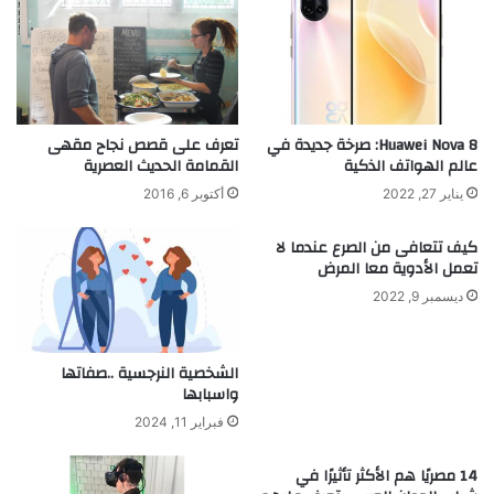
ل
د
ج
م
م
ة
ي
ا
ع
ل
ا
ز
ل
Huawei Nova 8: صرخة جديدة في
تعرف على قصص نجاح مقهى
ب
عالم الهواتف الذكية
القمامة الحديث العصرية
أ
ا
ج
يناير 27, 2022
أكتوبر 6, 2016
ئ
س
ن
ا
كيف تتعافى من الصرع عندما لا
ب
م
تعمل الأدوية معا المرض
ا
ت
ديسمبر 9, 2022
ل
ح
ل
ت
غ
ا
الشخصية النرجسية ..صفاتها
ة
ل
واسبابها
ا
م
ل
ا
فبراير 11, 2024
ع
ء
ر
غ
14 مصريًا هم الأكثر تأثيرًا في
ب
ي