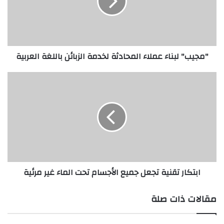
ب
"
ل
ب
ن
"مجيب" لبناء عملاء المحادثة لخدمة الزبائن باللغة العربية
ا
ء
ع
ا
م
ب
ل
ت
ا
ك
ء
ا
ا
ر
ل
ت
م
ق
ح
ن
ابتكار تقنية تجعل جميع الأجسام تحت الماء غير مرئية
ا
ي
د
ة
ث
ت
مقالات ذات صلة
ة
ج
ل
ع
خ