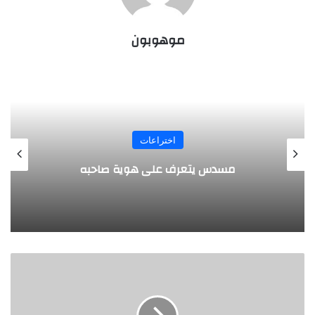
موهوبون
المجلة
طفل مصري يخرج قصاصات الورق من أنفه
وفمه
"
م
ج
ي