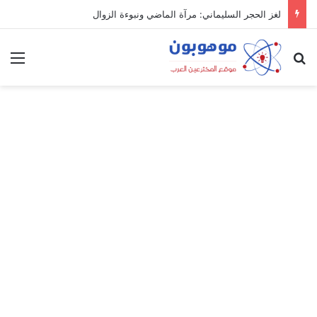
لغز الحجر السليماني: مرآة الماضي ونبوءة الزوال
بحث عن
الق