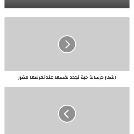
ابتكار
خرسانة
حية
تجدد
نفسها
عند
تعرضها
للضرر
ابتكار خرسانة حية تجدد نفسها عند تعرضها للضرر
علماء
يحددون
ما
يسمح
لفيروس
كورونا
باختراق
الخلايا