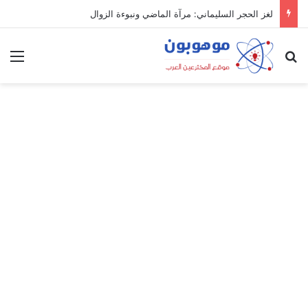
لغز الحجر السليماني: مرآة الماضي ونبوءة الزوال
بحث عن
الق