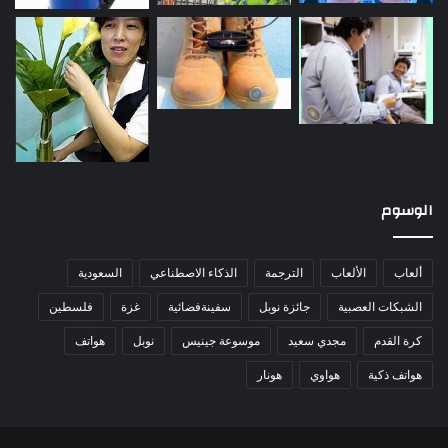
الوسوم
ألعاب
الألعاب
الترجمة
الذكاء الاصطناعي
السعودية
الشبكات العصبية
جائزة نوبل
سفينةفضائية
غزة
فلسطين
كرة القدم
مجدي سعيد
موسوعة جينيس
نوبل
هواتف
هواتف ذكية
هواوي
هونار