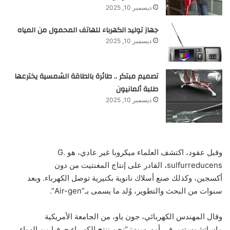
ديسمبر 10, 2025
جهاز توليد الكهرباء للهاتف المحمول من المياه
ديسمبر 10, 2025
تصميم مبتكر .. طائرة بالطاقة الشمسية يخترعها
طلبة ألمانيون
ديسمبر 10, 2025
وقبل عقود، اكتشف العلماء ميكروبا غير عادي، هو G.
sulfurreducens، القادر على إنتاج المغنتيت من دون
أكسجين، وكذلك صنع أسلاك نانوية بكتيرية توصل الكهرباء. وبعد
سنوات من البحث والتطوير، وُلد ما يسمى بـ”Air-gen”.
وقال المهندس الكهربائي، جون ياو، من الجامعة الأمريكية
ماساتشوستس في أمهرست: “نحن ننتج الكهرباء حرفيا من الهواء.