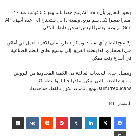
وتفيد التقارير بأن Air Gen ينتج جهدا ثابتا يبلغ 0.5 فولت عند 17
أمبيرا صغيرا لكل سم مربع. وبمعنى آخر، ستحتاج إلى عدة أجهزة Air
Gen مرتبطة ببعضها البعض لشحن هاتفك الذكي.
ولا ينتج النظام أي نفايات ويمكن (نظريا على الأقل) العمل في أماكن
مثل الصحارى، لذا يتطلع الفريق إلى توسيع نطاق النظم الصناعية
في أسرع وقت ممكن.
وتتمثل إحدى التحديات العالقة في الكمية المحدودة من البروتين
متناهية الصغر، التي يمكن إنتاجها حاليا بواسطة G.
sulfurreducens، ومع ذلك، قد تكون بالفعل حلا جديدا.
المصدر: RT
لينكدإن
بينتيريست
مشاركة عبر البريد
طباعة