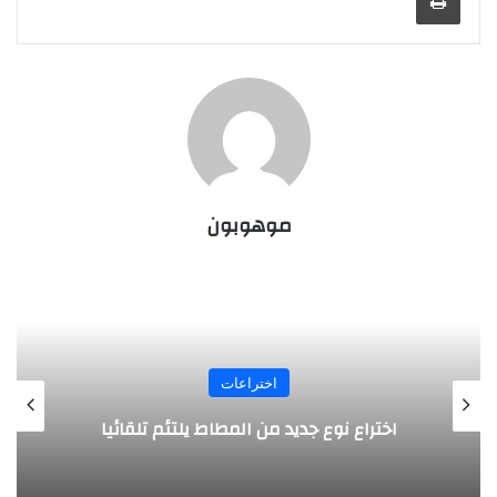
موهوبون
اختراعات
اخت
د من المطاط يلتئم تلقائيا
روبوت جديد لاست