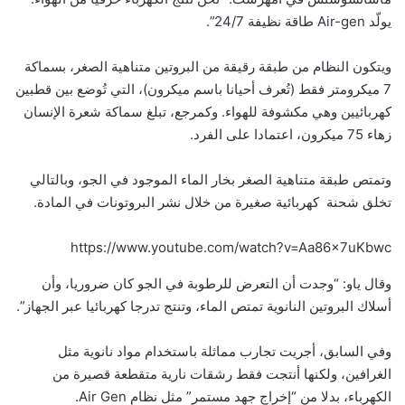
يولّد Air-gen طاقة نظيفة 24/7”.
ويتكون النظام من طبقة رقيقة من البروتين متناهية الصغر، بسماكة
7 ميكرومتر فقط (تُعرف أحيانا باسم ميكرون)، التي تُوضع بين قطبين
كهربائيين وهي مكشوفة للهواء. وكمرجع، تبلغ سماكة شعرة الإنسان
زهاء 75 ميكرون، اعتمادا على الفرد.
وتمتص طبقة متناهية الصغر بخار الماء الموجود في الجو، وبالتالي
تخلق شحنة كهربائية صغيرة من خلال نشر البروتونات في المادة.
https://www.youtube.com/watch?v=Aa86x7uKbwc
وقال ياو: “وجدت أن التعرض للرطوبة في الجو كان ضروريا، وأن
أسلاك البروتين النانوية تمتص الماء، وتنتج تدرجا كهربائيا عبر الجهاز”.
وفي السابق، أجريت تجارب مماثلة باستخدام مواد نانوية مثل
الغرافين، ولكنها أنتجت فقط رشقات نارية متقطعة قصيرة من
الكهرباء، بدلا من “إخراج جهد مستمر” مثل نظام Air Gen.