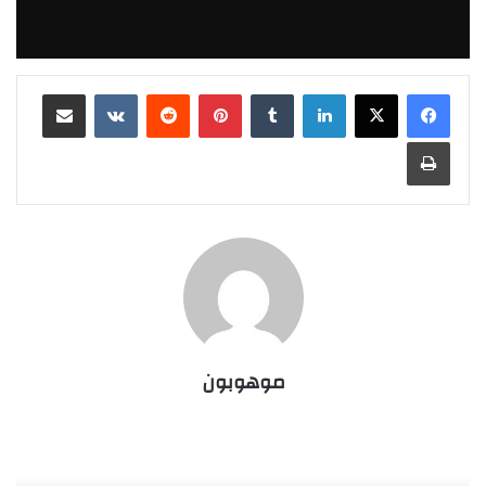
لينكدإن
‏Tumblr
بينتيريست
‏Reddit
‏VKontakte
مشاركة عبر البريد
طباعة
موهوبون