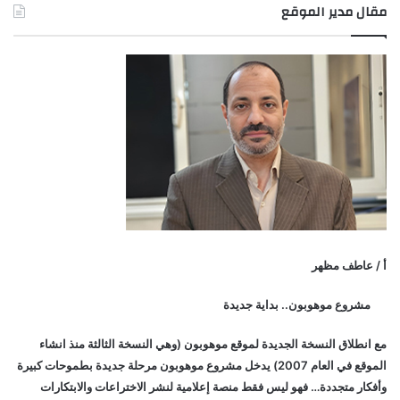
مقال مدير الموقع
أ / عاطف مظهر
مشروع موهوبون.. بداية جديدة
مع انطلاق النسخة الجديدة لموقع موهوبون (وهي النسخة الثالثة منذ انشاء
الموقع في العام 2007) يدخل مشروع موهوبون مرحلة جديدة بطموحات كبيرة
وأفكار متجددة… فهو ليس فقط منصة إعلامية لنشر الاختراعات والابتكارات