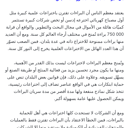
يعتقد معظم الناس أن البراءات تقترن باختراعات علمية كبيرة مثل
أول مصباح كهربائي اخترعه إدسن أو تخص شركات كبيرة تستثمر
كميّات هائلة من الأموال في مجال البحث والتطوير. والواقع أن قرابة
000 750 براءة تُمنح في مختلف أرجاء العالم كل سنة. ومع أن العديد
منها براءات ممنوحة للاختراع ذاته في عدة بلدان، فمن الصعب تصوّر
أن هذا العدد الهائل من الاختراعات العلمية يخرج إلى النور كل سنة.
وتُمنح معظم البراءات لاختراعات ليست بذلك القدر من الأهمية،
ومنها ما يكون مجرد تحسين يزيد من فعالية المنتَج أو طريقة الصنع أو
يسهِّل تسويقه. وعلاوة على ذلك، فإن قوانين بعض البلدان تنص على
حماية ابتكارات هي في الواقع عناصر تضاف إلى اختراعات رئيسية،
تتخذ شكل نماذج منفعة ولها مدة أقصر من مدة سريان البراءات
ويمكن الحصول عليها عامة بسهولة أكبر.
ومع أن الشركات لا تستحدث كلها اختراعات هي أهل للحماية
بالبراءات، فمن الخطأ الاعتقاد بأن البراءات تقترن فقط بالعمليات
والمنتجات الفيزيائية أو الكيميائية ولا يستفيد منها إلا الشركات