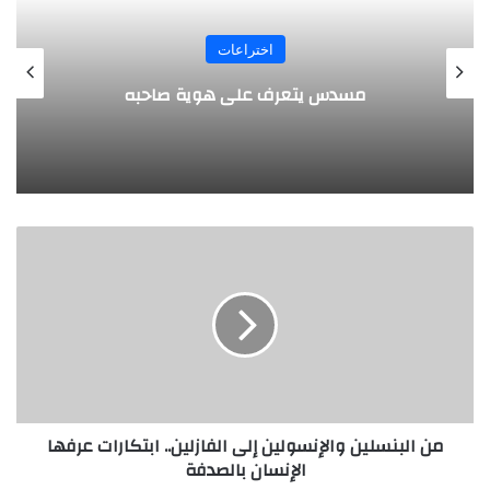
المجلة
طفل مصري يخرج قصاصات الورق من أنفه
وفمه
م
ن
ا
ل
ب
ن
س
ل
ي
من البنسلين والإنسولين إلى الفازلين.. ابتكارات عرفها
ن
الإنسان بالصدفة
و
ا