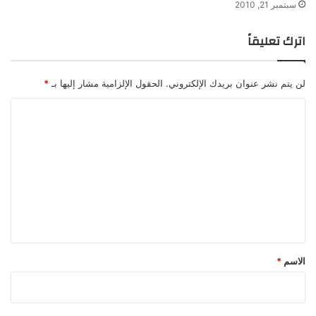
ا
سبتمبر 21, 2010
م
ل
ت
ص
ر
اترك تعليقاً
د
ج
ف
م
ة
ة
لن يتم نشر عنوان بريدك الإلكتروني.
الحقول الإلزامية مشار إليها بـ
*
إ
ا
ش
ا
ل
ر
ت
ة
ع
ل
ي
ق
*
الاسم
*