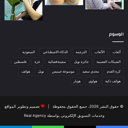
الوسوم
ألعاب
الألعاب
الترجمة
الذكاء الاصطناعي
السعودية
الشبكات العصبية
جائزة نوبل
سفينةفضائية
غزة
فلسطين
كرة القدم
مجدي سعيد
موسوعة جينيس
نوبل
هواتف
هواتف ذكية
هواوي
هونار
© حقوق النشر 2026، جميع الحقوق محفوظة |
تصميم وتطوير المواقع
وخدمات التسويق الإلكتروني بواسطة Real Agency