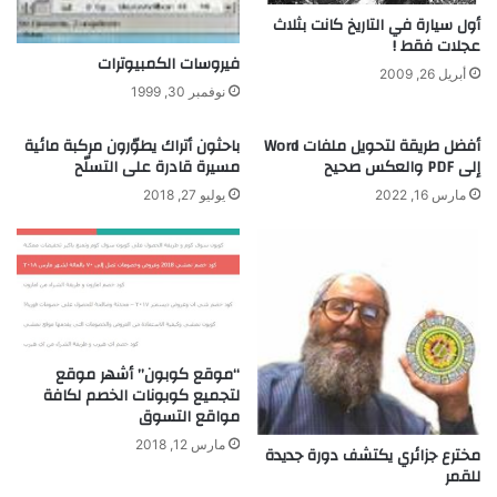
ا
أ
أول سيارة في التاريخ كانت بثلاث
ب
خ
عجلات فقط !
فيروسات الكمبيوترات
ت
و
أبريل 26, 2009
ك
ا
نوفمبر 30, 1999
ا
ت
ر
ص
أفضل طريقة لتحويل ملفات Word
باحثون أتراك يطوّرون مركبة مائية
ا
م
إلى PDF والعكس صحيح
مسيرة قادرة على التسلّح
ت
و
مارس 16, 2022
يوليو 27, 2018
ع
ب
ر
ك
ف
م
ه
ف
ا
أ
ا
ص
ل
ب
إ
ح
“موقع كوبون” أشهر موقع
ن
ت
لتجميع كوبونات الخصم لكافة
س
مواقع التسوق
أ
ا
م
مارس 12, 2018
مخترع جزائري يكتشف دورة جديدة
ن
ه
للقمر
ب
ر