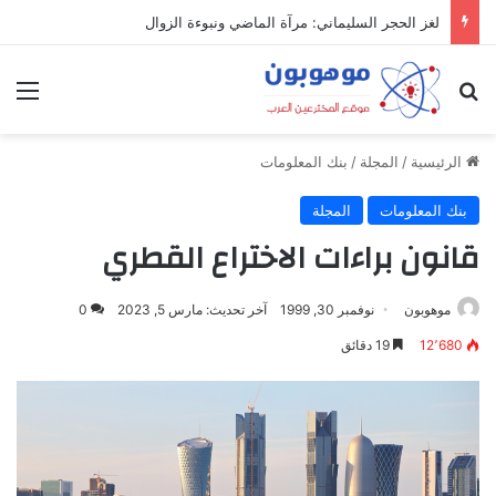
ميدل إيست: منظومة رقمية متكاملة تعيد تعريف التجارة والعمل والتواصل في مكان واحد
بحث عن
الق
الرئيسية
/
المجلة
/
بنك المعلومات
بنك المعلومات
المجلة
قانون براءات الاختراع القطري
موهوبون
نوفمبر 30, 1999
آخر تحديث: مارس 5, 2023
0
12٬680
19 دقائق