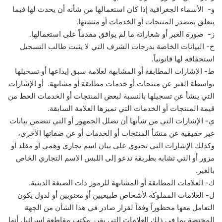
و- الأسماء الجغرافية إذا كان استعمالها من شأنه أن يحدث لها فيما
يتعلق بمصدر المنتجات أو الخدمات أو منشئها.
ز- صورة الغير أو شعاراته ما لم يوافق مقدماً على استعمالها.
ح- البيانات الخاصة بدرجات الشرف التي لا يثبت طالب التسجيل
استحقاقه لها قانونياً.
ط- الإشارات المطابقة أو المشابهة لعلامة سبق إيداعها أو تسجيلها
بواسطة الغير عن منتجات أو خدمات مطابقة أو مشابهة. أو الإشارات
التي ينشأ عن تسجيلها بالنسبة لبعض المنتجات أو الخدمات الحط من
قيمة المنتجات أو الخدمات التي تميزها العلامة السابقة.
ي- الإشارات التي من شأنها أن تضلل الجمهور أو التي تتضمن بيانات
غير حقيقية عن منشأ المنتجات أو الخدمات أو عن صفاتها الأخرى،
وكذلك الإشارات التي تحتوي على بيان اسم تجاري وهمي أو مقلد أو
مزور أو التي تشابه بطريقة تدعو إلى اللبس الاسم التجاري الخاص
بالغير.
ك- العلامات المطابقة أو المشابهة للرموز ذات الصبغة الدينية.
ل- العلامات المملوكة لأشخاص طبيعيين أو معنويين أو لدول يكون
التعامل معها محظوراً وفقاً لقرار صادر في هذا الشأن من الجهة
المختصة بما في ذلك العلامات التي يقرر مكتب مقاطعة إسرائيل أنها