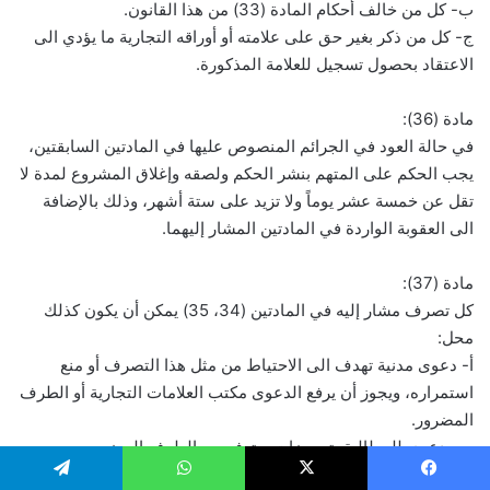
ب- كل من خالف أحكام المادة (33) من هذا القانون.
ج- كل من ذكر بغير حق على علامته أو أوراقه التجارية ما يؤدي الى
الاعتقاد بحصول تسجيل للعلامة المذكورة.
مادة (36):
في حالة العود في الجرائم المنصوص عليها في المادتين السابقتين،
يجب الحكم على المتهم بنشر الحكم ولصقه وإغلاق المشروع لمدة لا
تقل عن خمسة عشر يوماً ولا تزيد على ستة أشهر، وذلك بالإضافة
الى العقوبة الواردة في المادتين المشار إليهما.
مادة (37):
كل تصرف مشار إليه في المادتين (34، 35) يمكن أن يكون كذلك
محل:
أ- دعوى مدنية تهدف الى الاحتياط من مثل هذا التصرف أو منع
استمراره، ويجوز أن يرفع الدعوى مكتب العلامات التجارية أو الطرف
المضرور.
ب- دعوى للمطالبة بتعويضات، وترفع من الطرف المضرور.