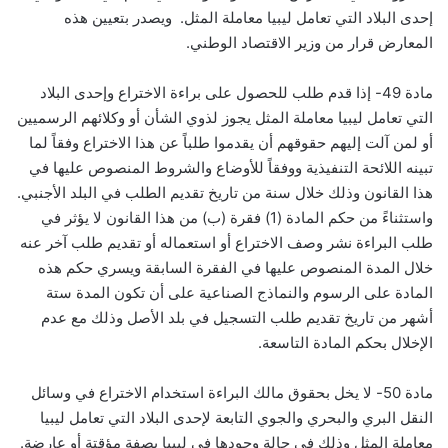
إحدى البلاد التي تعامل ليبيا معاملة المثل. ويصدر بتعيين هذه
المعارض قرار من وزير الاقتصاد الوطني.
مادة 49- إذا قدم طلب للحصول على براءة الاختراع وإحدى البلاد
التي تعامل ليبيا معاملة المثل يجوز لذوي الشأن أو وكلائهم الرسميين
أو لمن آلت إليهم حقوقهم أن يقدموا طلباً عن هذا الاختراع وفقاً لما
تبينه اللائحة التنفيذية ووفقاً للأوضاع والشروط المنصوص عليها في
هذا القانون وذلك خلال سنة من تاريخ تقديم الطلب في البلد الأجنبي.
واستثناءً من حكم المادة (1) فقرة (ب) من هذا القانون لا يؤثر في
طلب البراءة نشر وصف الاختراع أو استعماله أو تقديم طلب آخر عنه
خلال المدة المنصوص عليها في الفقرة السابقة ويسري حكم هذه
المادة على الرسوم والنماذج الصناعية على أن تكون المدة ستة
أشهر من تاريخ تقديم طلب التسجيل في بلد الأصل وذلك مع عدم
الإخلال بحكم المادة التاسعة.
مادة 50- لا يخل بحقوق مالك البراءة استخدام الاختراع في وسائل
النقل البري والبحري والجوي التابعة لإحدى البلاد التي تعامل ليبيا
معاملة المثل وذلك في حالة وجودها في ليبيا بصفة مؤقتة أو عارضة.