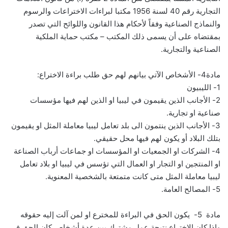
التجارية رقم 40 لسنة 1956 مكتبا لبراءات الاختراعات والرسوم
والنماذج الصناعية وفقاً لأحكام هذا القانون واللوائح التي تصدر
بمقتضاه على أن يسمى ذلك المكتب – مكتب حماية الملكية
الصناعية والتجارية.
مادة4- الأشخاص الآتي بيانهم لهم حق طلب براءة الاختراع:
1- الليبيون
2- الأجانب الذين يقيمون في ليبيا او الذين لهم فيها مؤسسات
صناعية او تجارية.
3- الأجانب الذين ينتمون الى بلد تعامل ليبيا معاملة المثل او يقيمون
بتلك البلاد أو يكون لهم فيها محل حقيقي.
4- الشركات او الجمعيات او المؤسسات او جماعات أرباب الصناعة
او المنتجين او التجار او العمال التي تؤسس في ليبيا او بلاد تعامل
ليبيا معاملة المثل متى كانت متمتعة بالشخصية المعنوية.
5- المصالح العامة.
مادة 5- يكون الحق في البراءة للمخترع او لمن آلت إليه حقوقه
وإذا كان الاختراع نتيجة عمل مشترك بين عدة أشخاص كان الحق في