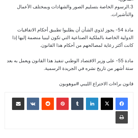
3.الرسوم الخاصة بتسليم الصور والشهادات وبمختلف الأعمال
والتأشيرات.
مادة 54- يجوز لذوي الشأن أن يطلبوا تطبيق أحكام الاتفاقيات
الدولية الخاصة بالملكية الصناعية التي تكون ليبيا منضمة إليها إذا
كانت أكثر رعاية لمصالحهم من أحكام هذا القانون.
مادة 55- على وزير الاقتصاد الوطني تنفيذ هذا القانون ويعمل به بعد
ستة أشهر من تاريخ نشره في الجريدة الرسمية.
قانون براءات الاختراع الليبي #موهوبون
لينكدإن
‏Tumblr
بينتيريست
‏Reddit
‏VKontakte
مشاركة عبر البريد
طباعة