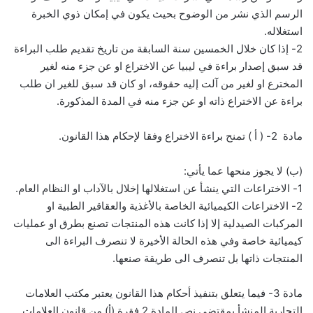
الرسم الذي نشر من الوضوح بحيث يكون في إمكان ذوي الخبرة
استغلاله.
2- إذا كان خلال الخمسين سنة السابقة من تاريخ تقديم طلب البراءة
قد سبق إصدار براءة في ليبيا عن الاختراع او عن جزء منه لغير
المخترع او لغير من آلت إليه حقوقه، او كان قد سبق للغير ان طلب
براءة عن الاختراع ذاته او عن جزء منه في المدة المذكورة.
مادة 2- ( أ ) تمنح براءة الاختراع وفقا لإحكام هذا القانون.
(ب) لا يجوز منحها عما يأتي:
1- الاختراعات التي ينشأ عن استغلالها إخلال بالآداب او النظام العام.
2- الاختراعات الكيميائية الخاصة بالأغذية والعقاقير الطبية او
المركبات الصيدلية إلا إذا كانت هذه المنتجات تصنع بطرق او عمليات
كيميائية خاصة وفي هذه الحالة الأخيرة لا تنصرف البراءة الى
المنتجات ذاتها بل تنصرف الى طريقة صنعها.
مادة 3- فيما يتعلق بتنفيذ أحكام هذا القانون يعتبر مكتب العلامات
التجارية المنشأ بمقتضى نص المادة 2 فقرة (أ) من قانون العلامات