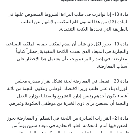
مادة 18- إذا توافرت في طلب البراءة الشروط المنصوص عليها في
المادة (13) من هذا القانون قام المكتب بالإشهار عن الطلب
بالطريقة التي تحددها اللائحة التنفيذية.
مادة 19- يجوز لكل ذي شأن أن يقدم لمكتب حماية الملكية الصناعية
والتجارية في الميعاد الذي تحدده اللائحة التنفيذية إخطاراً كتابياً
بمعارضته في إصدار البراءة ويجب أن يشتمل هذا الإخطار على
أسباب المعارضة.
مادة 20- تفصل في المعارضة لجنة تشكل بقرار يصدره مجلس
الوزراء بناء على طلب وزير الاقتصاد الوطني وتتكون اللجنة من ثلاثة
أعضاء يكون أحدهم رئيس إدارة التشريع والقضايا بوزارة العدل
واللجنة أن تستعين برأي ذوي الخبرة من موظفي الحكومة وغيرهم.
مادة 21- القرارات الصادرة من اللجنة في التظلم أو المعارضة يجوز
الطعن فيها أمام المحكمة العليا الاتحادية في ميعاد ستين يوماً من
تاريخ إخطار صاحب الشأن بها وتفصل المحكمة في الطعن على وجه