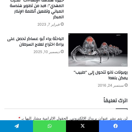
خبيرة هندسة الإنشاءات “فكرت
المهدي”: لابد من تطوير هندسة
المباني وتفعيل أنظمة الإنذار
المبكر
فبراير 7, 2023
الباحثة براء أبو عساكر تحصل على
براءة اختراع لعلاج السرطان
ديسمبر 10, 2025
روبوتات نانو تتحول إلى “طبيب”
يمكن بلعه!
سبتمبر 24, 2016
اترك تعليقاً
لن يتم نشر عنوان بريدك الإلكتروني.
الحقول الإلزامية مشار إليها بـ
*
ا