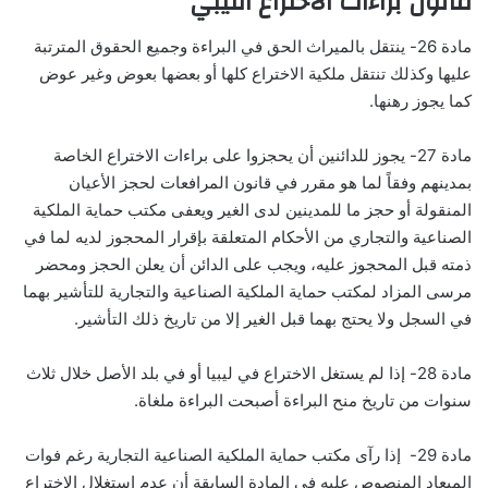
قانون براءات الاختراع الليبي
مادة 26- ينتقل بالميراث الحق في البراءة وجميع الحقوق المترتبة
عليها وكذلك تنتقل ملكية الاختراع كلها أو بعضها بعوض وغير عوض
كما يجوز رهنها.
مادة 27- يجوز للدائنين أن يحجزوا على براءات الاختراع الخاصة
بمدينهم وفقاً لما هو مقرر في قانون المرافعات لحجز الأعيان
المنقولة أو حجز ما للمدينين لدى الغير ويعفى مكتب حماية الملكية
الصناعية والتجاري من الأحكام المتعلقة بإقرار المحجوز لديه لما في
ذمته قبل المحجوز عليه، ويجب على الدائن أن يعلن الحجز ومحضر
مرسى المزاد لمكتب حماية الملكية الصناعية والتجارية للتأشير بهما
في السجل ولا يحتج بهما قبل الغير إلا من تاريخ ذلك التأشير.
مادة 28- إذا لم يستغل الاختراع في ليبيا أو في بلد الأصل خلال ثلاث
سنوات من تاريخ منح البراءة أصبحت البراءة ملغاة.
مادة 29- إذا رآى مكتب حماية الملكية الصناعية التجارية رغم فوات
الميعاد المنصوص عليه في المادة السابقة أن عدم استغلال الاختراع