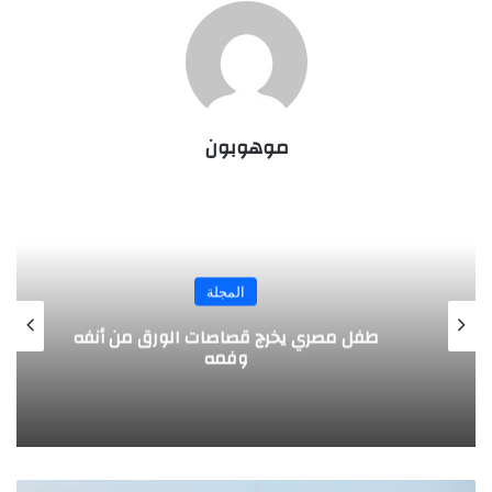
موهوبون
المجلة
طفل مصري يخرج قصاصات الورق من أنفه
وفمه
ق