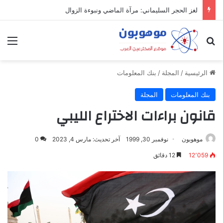
ميدل إيست: منظومة رقمية متكاملة تعيد تعريف التجارة والعمل والتواصل في مكان واحد
بحث عن
الق
الرئيسية
/
المجلة
/
بنك المعلومات
بنك المعلومات
المجلة
قانون براءات الاختراع الليبي
موهوبون
نوفمبر 30, 1999
آخر تحديث: مارس 4, 2023
0
12٬059
12 دقائق