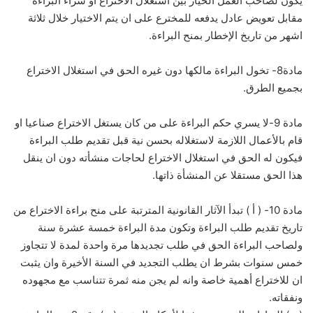
يكون لصاحب العمل الخيار بين استغلال الاختراع او شراء البراءة
مقابل تعويض عادل يدفعه للمخترع على ان يتم الاختيار خلال ثلاثة
اشهر من تاريخ الإخطار بمنح البراءة.
مادة8- تخول البراءة مالكها دون غيره الحق في استغلال الاختراع
بجميع الطرق.
مادة 9-لا يسري حكم البراءة على من كان يستغل الاختراع صناعيا او
قام بالأعمال اللازمة لاستغلاله بحسن نية قبل تقديم طلب البراءة
فيكون له الحق في استغلال الاختراع لحاجات منشأته دون ان ينقل
هذا الحق مستقلا عن المنشأة ذاتها.
مادة 10- ( أ ) تبدأ الآثار القانونية المترتبة على منح براءة الاختراع من
تاريخ تقديم طلب البراءة وتكون مدة البراءة خمسة عشرة سنة
ولصاحب البراءة الحق في طلب تجديدها مرة واحدة لمدة لا تتجاوز
خمس سنوات بشرط ان يطلب التجديد في السنة الأخيرة وان يثبت
ان للاختراع أهمية خاصة وانه لم يجن منه ثمرة تتناسب مع مجهوده
ونفقاته.