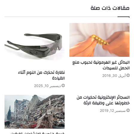
ط
ة
مقالات ذات صلة
ر
ا
ي
ل
ف
ك
ر
ي
ة
ا
ل
البدائل غير الهرمونية لحبوب منع
الحمل للسيدات
ي
نظارة تحذرك من النوم أثناء
م
أبريل 30, 2016
القيادة
ن
ي
ديسمبر 10, 2025
السجائر الإلكترونية تحذيرات من
خطورتها على وظيفة الرئة
سبتمبر 12, 2019