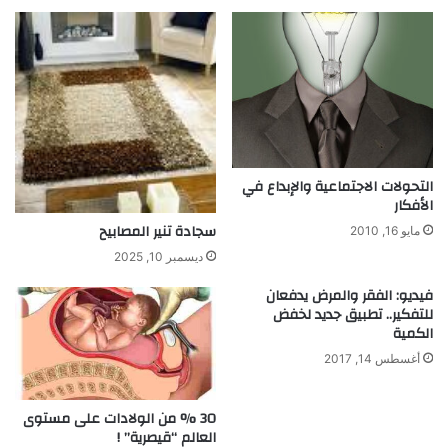
ب
ر
ا
ي
ء
ب
إ
ة
ل
ف
ى
ي
أ
ا
ع
ل
ض
ي
التحولات الاجتماعية والإبداع في
ا
ا
الأفكار
ء
ب
سجادة تنير المصابيح
مايو 16, 2010
ب
ا
ديسمبر 10, 2025
ل
ن
ا
!
فيديو: الفقر والمرض يدفعان
س
للتفكير.. تطبيق جديد لخفض
ت
الكمية
ي
أغسطس 14, 2017
ك
ي
ة
30 % من الولادات على مستوى
ق
العالم “قيصرية” !