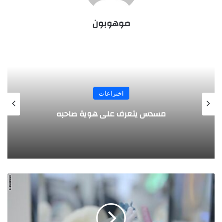
موهوبون
المجلة
طفل مصري يخرج قصاصات الورق من أنفه
وفمه
ب
ا
ل
ف
ي