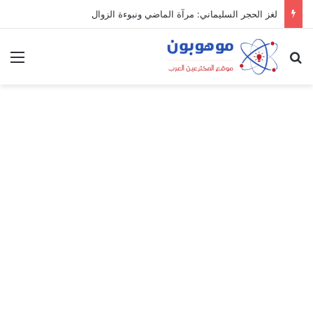
لغز الحجر السليماني: مرآة الماضي ونبوءة الزوال
بحث عن
الق