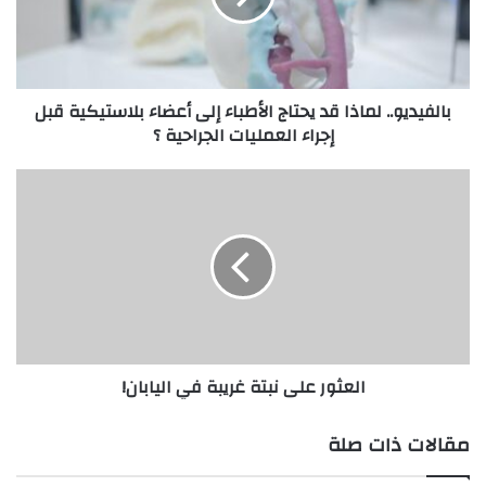
د
ي
و
.
بالفيديو.. لماذا قد يحتاج الأطباء إلى أعضاء بلاستيكية قبل
.
إجراء العمليات الجراحية ؟
ل
م
ا
ا
ذ
ل
ا
ع
ق
ث
د
و
ي
ر
ح
ع
ت
ل
ا
ى
العثور على نبتة غريبة في اليابان!
ج
ن
ا
ب
ل
ت
مقالات ذات صلة
أ
ة
ط
غ