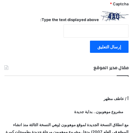
*
Captcha
Type the text displayed above:
مقال مدير الموقع
أ / عاطف مظهر
مشروع موهوبون.. بداية جديدة
مع انطلاق النسخة الجديدة لموقع موهوبون (وهي النسخة الثالثة منذ انشاء
الموقع في العام 2007) يدخل مشروع موهوبون مرحلة جديدة بطموحات كبيرة