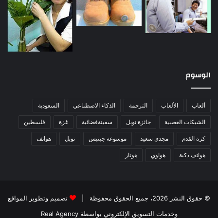
الوسوم
ألعاب
الألعاب
الترجمة
الذكاء الاصطناعي
السعودية
الشبكات العصبية
جائزة نوبل
سفينةفضائية
غزة
فلسطين
كرة القدم
مجدي سعيد
موسوعة جينيس
نوبل
هواتف
هواتف ذكية
هواوي
هونار
© حقوق النشر 2026، جميع الحقوق محفوظة |
تصميم وتطوير المواقع
وخدمات التسويق الإلكتروني بواسطة Real Agency