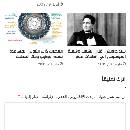
ب
أبريل 19, 2009
ل
إ
ج
ر
ا
ء
ا
ل
سيد درويش.. فنان الشعب وشعلة
العجلات ذات التروس المساعدة”
الموسيقى التي انطفأت مبكرا
تسمح بتركيب وفك العجلات
ع
م
مارس 13, 2019
يناير 20, 2011
ل
ي
اترك تعليقاً
ا
ت
ا
لن يتم نشر عنوان بريدك الإلكتروني.
الحقول الإلزامية مشار إليها بـ
*
ل
ج
ا
ر
ل
ا
ح
ت
ي