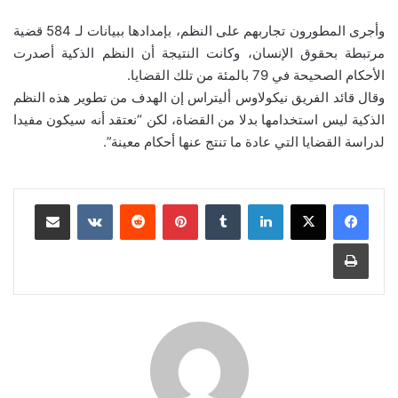
وأجرى المطورون تجاربهم على النظم، بإمدادها ببيانات لـ 584 قضية
مرتبطة بحقوق الإنسان، وكانت النتيجة أن النظم الذكية أصدرت
الأحكام الصحيحة في 79 بالمئة من تلك القضايا.
وقال قائد الفريق نيكولاوس أليتراس إن الهدف من تطوير هذه النظم
الذكية ليس استخدامها بدلا من القضاة، لكن “نعتقد أنه سيكون مفيدا
لدراسة القضايا التي عادة ما تنتج عنها أحكام معينة”.
لينكدإن
‏Tumblr
بينتيريست
‏Reddit
‏VKontakte
مشاركة عبر البريد
طباعة