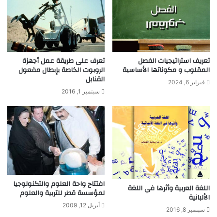
ر
إ
ق
ن
ة
ت
"
ا
!
ج
ح
تعريف استراتيجيات الفصل
تعرف على طريقة عمل أجهزة
ب
المقلوب و مكوناتها الأساسية
الروبوت الخاصة بإبطال مفعول
القنابل
و
فبراير 6, 2024
ب
سبتمبر 1, 2016
ل
ه
ا
ن
ف
س
آ
ث
ا
افتتاح واحة العلوم والتكنولوجيا
اللغة العربية وأثرها في اللغة
ر
لمؤسسة قطر للتربية والعلوم
الألبانية
ا
أبريل 12, 2009
سبتمبر 8, 2016
ل