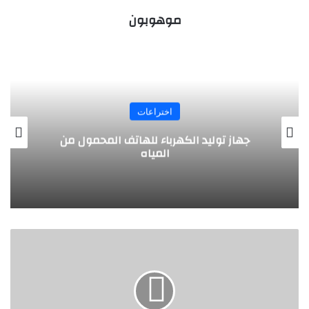
موهوبون
اختراعات
تصميم مبتكر .. طائرة بالطاقة الشمسية
يخترعها طلبة ألمانيون
ج
ه
ا
ز
م
ب