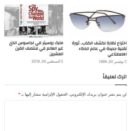
ت
م
ا
ر
ي
ن
ا
مايك روسيتر في لجاسوس الذي
اختراع نظارة لكشف الكذب.. ثورة
ل
غير العالم في منتصف القرن
تقنية جديدة في عالم الذكاء
ر
العشرين
الاصطناعي
ي
أغسطس 30, 2016
نوفمبر 30, 1999
ا
ض
اترك تعليقاً
ي
ة
!
لن يتم نشر عنوان بريدك الإلكتروني.
الحقول الإلزامية مشار إليها بـ
*
ا
ل
ت
ع