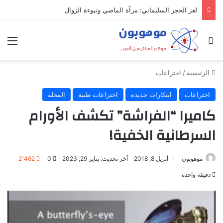
لغز الحجر السليماني: مرآة الماضي ونبوءة الزوال
بحث عن
الق
الرئيسية
/
اختراعات
اختراعات
ابتكارات جديده
اختراعات طبية
المجلة
كاميرا “الفراشة” تكشف الأورام
السرطانية الخفية!
موهوبون
أبريل 8, 2018
آخر تحديث: يناير 29, 2023
0
2٬462
دقيقة واحدة