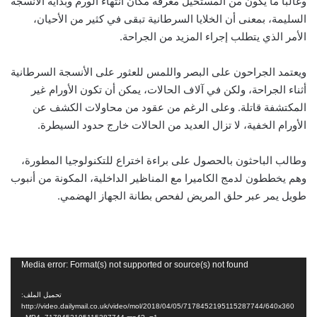
وغالبا ما يكون من المستحيل معرفة مكان انتهاء الورم وبداية الأنسجة
السليمة، بمعنى أن الخلايا السرطانية تبقى في كثير من الأحيان،
الأمر الذي يتطلب إجراء المزيد من الجراحة.
ويعتمد الجراحون على البصر واللمس للعثور على الأنسجة السرطانية
أثناء الجراحة، ولكن في آلاف الحالات، يمكن أن تكون الأورام غير
المكتشفة قاتلة. وعلى الرغم من عقود من محاولات الكشف عن
الأورام الخفية، لا تزال العديد من الحالات خارج حدود السيطرة.
وطالب الباحثون بالحصول على براءة اختراع للتكنولوجيا المطورة،
وهم يخططون لدمج الكاميرا مع المناظير الداخلية، المكونة من أنبوب
طويل يمر عبر حلق المريض لفحص بطانة الجهاز الهضمي.
مشغل
Media error: Format(s) not supported or source(s) not found
الفيديو
تحميل الملف:
http://video.dailymail.co.uk/video/mol/2018/04/05/7178452195115287744/640x360