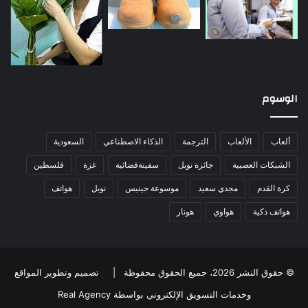
الوسوم
ألعاب
الألعاب
الترجمة
الذكاء الاصطناعي
السعودية
الشبكات العصبية
جائزة نوبل
سفينةفضائية
غزة
فلسطين
كرة القدم
مجدي سعيد
موسوعة جينيس
نوبل
هواتف
هواتف ذكية
هواوي
هونار
© حقوق النشر 2026، جميع الحقوق محفوظة |
تصميم وتطوير المواقع
وخدمات التسويق الإلكتروني بواسطة Real Agency