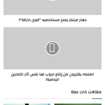
ت
ك
ر
جهاز مبتكر يمنح مستخدميه "قوى خارقة"!
ي
م
ن
ا
ح
ل
م
ع
س
ل
ت
م
خ
ا
د
ء
م
ي
ي
ق
العلماء يقتربون من إنتاج حبوب لها نفس آثار التمارين
ه
ت
الرياضية!
"
ر
ق
ب
و
و
مقالات ذات صلة
ى
ن
خ
م
ا
ن