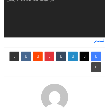
_MP4_7178452195115287744.mp4?_=1
المصدر
لينكدإن
‏Tumblr
بينتيريست
‏Reddit
‏VKontakte
مشاركة عبر البريد
طباعة