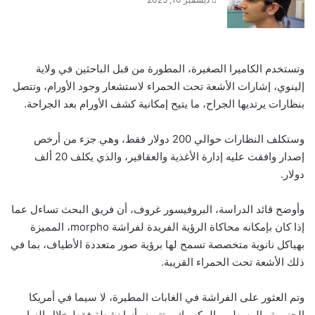
وتستخدم الكاميرا الصغيرة، المطورة من قبل الباحثين في ولاية
إلينوي، إشارات الأشعة تحت الحمراء لاستشعار وجود الأورام، وتتصل
بنظارات يرتديها الجراح، ما يتيح إمكانية كشف الأورام بعد الجراحة.
وستكلف النظارات حوالي 200 دولار فقط، وهي جزء من أرخص
إصدار وافقت عليه إدارة الأغذية والعقاقير، والذي يكلف 20 ألف
دولار.
وأوضح قائد الدراسة، البروفيسور غروف، أن فريق البحث تساءل عما
إذا كان بإمكانه محاكاة الرؤية الفريدة لفراشة morpho، المميزة
بهياكل نانوية متخصصة تسمح لها برؤية صور متعددة الأطياف، بما في
ذلك الأشعة تحت الحمراء القريبة.
وتم العثور على الفراشة في الغابات المطيرة، لا سيما في أمريكا
الجنوبية والوسطى والمكسيك. وتتميز بأنها نشطة فقط خلال النهار،