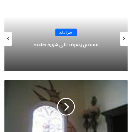
المجلة
طفل مصري يخرج قصاصات الورق من أنفه
وفمه
ت
ش
ك
ي
ل
ا
ل
ز