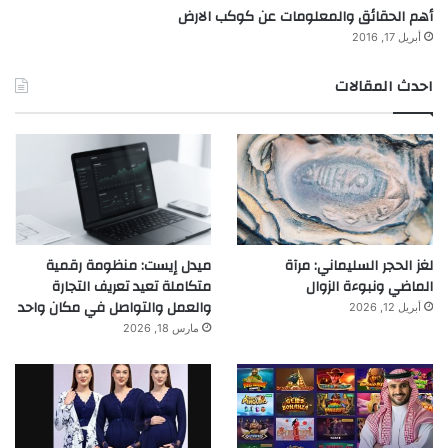
أهم الحقائق والمعلومات عن كوكب الارض
أبريل 17, 2016
احدث المقالات
لغز الحجر السليماني: مرآة
ميدل إيست: منظومة رقمية
الماضي ونبوءة الزوال
متكاملة تعيد تعريف التجارة
والعمل والتواصل في مكان واحد
أبريل 12, 2026
مارس 18, 2026