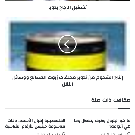
ج
تشكيل الزجاج يدويا
ا
ج
ي
إ
د
ن
و
ت
ي
ا
ا
ج
ا
ل
ش
ح
إنتاج الشحوم من تدوير مخلفات زيوت المصانع ووسائل
و
النقل
م
م
ن
مقالات ذات صلة
ت
د
و
ما هو البترول وكيف يتشكل وما
الفلسطينية إقبال الأسعد.. دخلت
ي
هي أنواعه؟
موسوعة جينيس للأرقام القياسية
ر
م
سبتمبر 15, 2019
نوفمبر 21, 2018