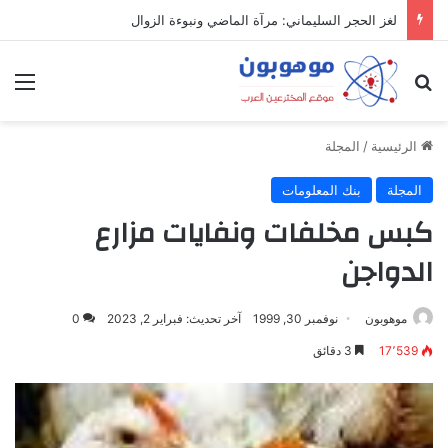
لغز الحجر السليماني: مرآة الماضي ونبوءة الزوال
بحث عن
الق
الرئيسية
/
المجلة
المجلة
بنك المعلومات
كبس مخلفات ونفايات مزارع
الدواجن
موهوبون
نوفمبر 30, 1999
آخر تحديث: فبراير 2, 2023
0
17٬539
3 دقائق