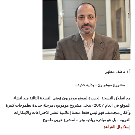
أ / عاطف مظهر
مشروع موهوبون.. بداية جديدة
مع انطلاق النسخة الجديدة لموقع موهوبون (وهي النسخة الثالثة منذ انشاء
الموقع في العام 2007) يدخل مشروع موهوبون مرحلة جديدة بطموحات كبيرة
وأفكار متجددة… فهو ليس فقط منصة إعلامية لنشر الاختراعات والابتكارات
العربية.. بل هو مبادرة ريادية ونواة لمشرع عربي طموح
إستكمال القراءة