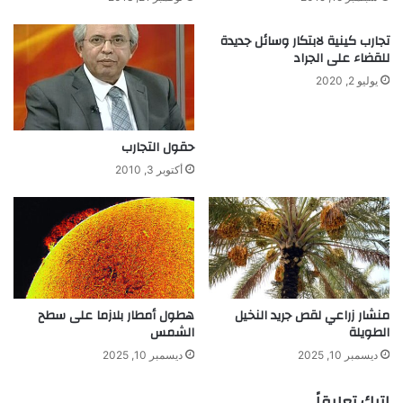
خ
ل
تجارب كينية لابتكار وسائل جديدة
ف
للقضاء على الجراد
ا
يوليو 2, 2020
ت
ز
ي
حقول التجارب
و
ت
أكتوبر 3, 2010
ا
ل
م
ص
ا
ن
ع
منشار زراعي لقص جريد النخيل
هطول أمطار بلازما على سطح
و
الطويلة
الشمس
و
س
ديسمبر 10, 2025
ديسمبر 10, 2025
ا
ئ
اترك تعليقاً