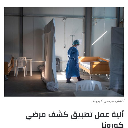
كشف مرضي كورونا
ألية عمل تطبيق كشف مرضي
كورونا