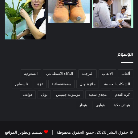
الوسوم
ألعاب
الألعاب
الترجمة
الذكاء الاصطناعي
السعودية
الشبكات العصبية
جائزة نوبل
سفينةفضائية
غزة
فلسطين
كرة القدم
مجدي سعيد
موسوعة جينيس
نوبل
هواتف
هواتف ذكية
هواوي
هونار
© حقوق النشر 2026، جميع الحقوق محفوظة |
تصميم وتطوير المواقع