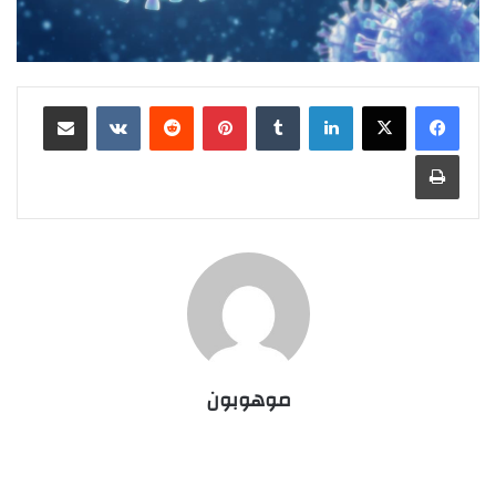
لينكدإن
بينتيريست
مشاركة عبر البريد
طباعة
موهوبون