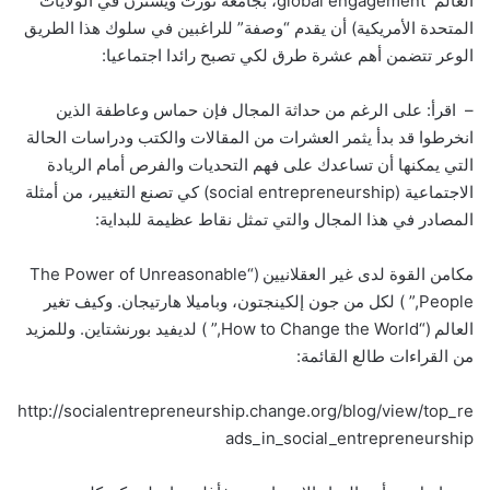
العالم global engagement، بجامعة نورث ويسترن في الولايات
المتحدة الأمريكية) أن يقدم “وصفة” للراغبين في سلوك هذا الطريق
الوعر تتضمن أهم عشرة طرق لكي تصبح رائدا اجتماعيا:
– اقرأ: على الرغم من حداثة المجال فإن حماس وعاطفة الذين
انخرطوا قد بدأ يثمر العشرات من المقالات والكتب ودراسات الحالة
التي يمكنها أن تساعدك على فهم التحديات والفرص أمام الريادة
الاجتماعية (social entrepreneurship) كي تصنع التغيير، من أمثلة
المصادر في هذا المجال والتي تمثل نقاط عظيمة للبداية:
مكامن القوة لدى غير العقلانيين (“The Power of Unreasonable
People,” ) لكل من جون إلكينجتون، وباميلا هارتيجان. وكيف تغير
العالم (“How to Change the World,” ) لديفيد بورنشتاين. وللمزيد
من القراءات طالع القائمة:
http://socialentrepreneurship.change.org/blog/view/top_re
ads_in_social_entrepreneurship