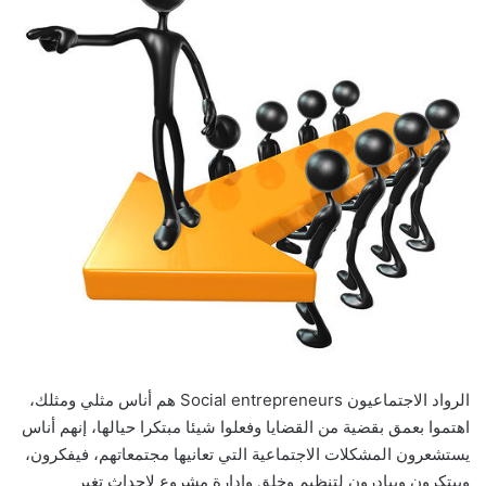
الرواد الاجتماعيون Social entrepreneurs هم أناس مثلي ومثلك،
اهتموا بعمق بقضية من القضايا وفعلوا شيئا مبتكرا حيالها، إنهم أناس
يستشعرون المشكلات الاجتماعية التي تعانيها مجتمعاتهم، فيفكرون،
ويبتكرون ويبادرون لتنظيم وخلق وإدارة مشروع لإحداث تغير