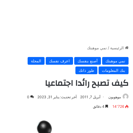
الرئيسية
/
نمي موهبتك
نمي موهبتك
أصنع بنفسك
اعرف نفسك
المجلة
بنك المعلومات
طور ذاتك
كيف تصبح رائدا اجتماعيا
موهوبون
أبريل 7, 2011
آخر تحديث: يناير 31, 2023
0
14٬726
4 دقائق