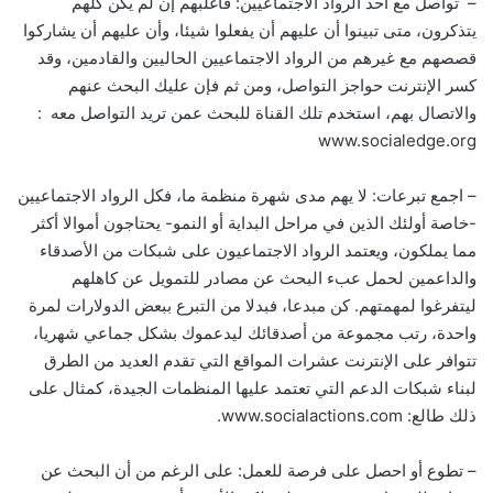
– تواصل مع أحد الرواد الاجتماعيين: فأغلبهم إن لم يكن كلهم
يتذكرون، متى تبينوا أن عليهم أن يفعلوا شيئا، وأن عليهم أن يشاركوا
قصصهم مع غيرهم من الرواد الاجتماعيين الحاليين والقادمين، وقد
كسر الإنترنت حواجز التواصل، ومن ثم فإن عليك البحث عنهم
والاتصال بهم، استخدم تلك القناة للبحث عمن تريد التواصل معه :
www.socialedge.org
– اجمع تبرعات: لا يهم مدى شهرة منظمة ما، فكل الرواد الاجتماعيين
-خاصة أولئك الذين في مراحل البداية أو النمو- يحتاجون أموالا أكثر
مما يملكون، ويعتمد الرواد الاجتماعيون على شبكات من الأصدقاء
والداعمين لحمل عبء البحث عن مصادر للتمويل عن كاهلهم
ليتفرغوا لمهمتهم. كن مبدعا، فبدلا من التبرع ببعض الدولارات لمرة
واحدة، رتب مجموعة من أصدقائك ليدعموك بشكل جماعي شهريا،
تتوافر على الإنترنت عشرات المواقع التي تقدم العديد من الطرق
لبناء شبكات الدعم التي تعتمد عليها المنظمات الجيدة، كمثال على
ذلك طالع: www.socialactions.com.
– تطوع أو احصل على فرصة للعمل: على الرغم من أن البحث عن