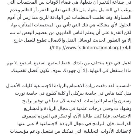
في صناعة التغيير أن يفعلها، هي قضاء الأوقات بين المجتمعات التي
يرغب في التعامل معها، مثل تلك التي تعاني الفقر، أو الظلم وعدم
المساواة. وقد تعلمت المنظمات غير الهادفة للربح منذ زمن أن أدوم
الحلول لأي مشكلة هي تلك التي تأتي من المجتمعات المتأثرة بها،
لكن القدرة على أن يتعلم الناس العاديون من بعضهم البعض لم تنم
إلا مع التطور الحديث لوسائل النقل والاتصال. تطوع للعمل خارج
البلاد (http://www.fsdinternational.org/).
اعمل في جزء مختلف من بلدتك، فقط استمع..استمع..استمع. لا يهم
ماذا ستفعل في النهاية، إلا أن جهودك سوف تكون أفضل لقضيتك.
-انتسب: لقد دفعت زيادة الاهتمام بالريادة الاجتماعية كليات الأعمال
مثل كلية هاس في جامعة بيركلي أو كلية كيلوج في جامعة نورث
وسترن وأقسام الدراسات الجامعية لأن تبدأ في توفير برامج
وشهادات وحتى درجات علمية في مجال الريادة والمشاريع
الاجتماعية. فإذا كنت طالبا الآن، أو تفكر في العودة لصفوف
الدراسة، فإن البرامج في مجال الريادة الاجتماعية لا غنى عنها
لإعطائك الأدوات التحليلية التي تمكنك من تشغيل ودعم مؤسسات