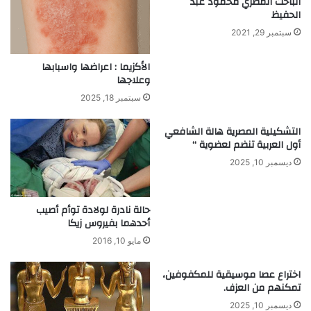
الباحث المصري محمود عبد
ي
م
الحفيظ
ا
ة
ه
سبتمبر 29, 2021
ا
ا
ل
ل
ش
الأكزيما : اعراضها واسبابها
ن
خ
وعلاجها
ي
ص
سبتمبر 18, 2025
ل
ي
ا
ا
التشكيلية المصرية هالة الشافعي
ن
ت
أول العربية تنضم لعضوية “
ت
ا
ديسمبر 10, 2025
ف
ل
ا
أ
ع
ك
حالة نادرة لولادة توأم أصيب
م
ث
أحدهما بفيروس زيكا
ص
ر
ر
ن
مايو 10, 2016
ف
و
اختراع عصا موسيقية للمكفوفين،
ذ
تمكنهم من العزف.
ا
ديسمبر 10, 2025
ف