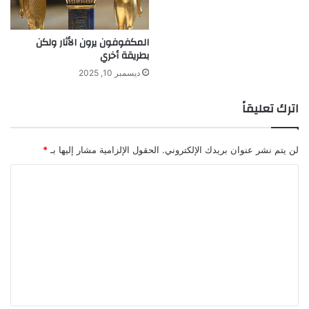
ي
ا
المكفوفون يرون الأثار ولكن
ل
بطريقة أخري
ع
ا
ديسمبر 10, 2025
ل
م
اترك تعليقاً
ا
ل
ع
لن يتم نشر عنوان بريدك الإلكتروني.
الحقول الإلزامية مشار إليها بـ
*
ر
ب
ا
ي
ل
ت
ع
ل
ي
ق