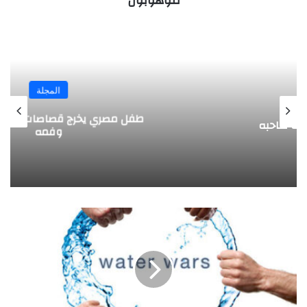
موهوبون
المجلة
طفل مصري يخرج قصاصات الورق من أنفه
وفمه
ا
ب
ت
ك
ا
ر
ي