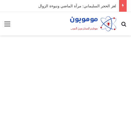
لغز الحجر السليماني: مرآة الماضي ونبوءة الزوال
بحث عن
الق