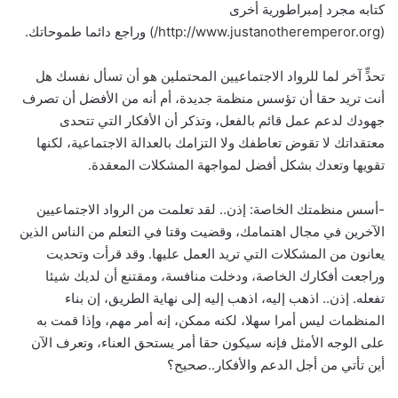
كتابه مجرد إمبراطورية أخرى
(http://www.justanotheremperor.org/) وراجع دائما طموحاتك.
تحدٍّ آخر لما للرواد الاجتماعيين المحتملين هو أن تسأل نفسك هل
أنت تريد حقا أن تؤسس منظمة جديدة، أم أنه من الأفضل أن تصرف
جهودك لدعم عمل قائم بالفعل، وتذكر أن الأفكار التي تتحدى
معتقداتك لا تقوض تعاطفك ولا التزامك بالعدالة الاجتماعية، لكنها
تقويها وتعدك بشكل أفضل لمواجهة المشكلات المعقدة.
-أسس منظمتك الخاصة: إذن.. لقد تعلمت من الرواد الاجتماعيين
الآخرين في مجال اهتمامك، وقضيت وقتا في التعلم من الناس الذين
يعانون من المشكلات التي تريد العمل عليها. وقد قرأت وتحديت
وراجعت أفكارك الخاصة، ودخلت منافسة، ومقتنع أن لديك شيئا
تفعله. إذن.. اذهب إليه، اذهب إليه إلى نهاية الطريق، إن بناء
المنظمات ليس أمرا سهلا، لكنه ممكن، إنه أمر مهم، وإذا قمت به
على الوجه الأمثل فإنه سيكون حقا أمر يستحق العناء، وتعرف الآن
أين تأتي من أجل الدعم والأفكار..صحيح؟