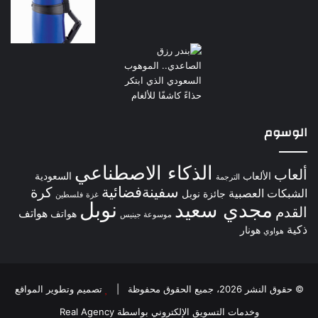
الوسوم
الذكاء الاصطناعي
ألعاب
الألعاب
السعودية
الترجمة
سفينةفضائية
كرة
الشبكات العصبية
جائزة نوبل
غزة
فلسطين
نوبل
مجدي سعيد
القدم
هواتف
هواتف
موسوعة جينيس
ذكية
هونار
هواوي
© حقوق النشر 2026، جميع الحقوق محفوظة |
تصميم وتطوير المواقع
وخدمات التسويق الإلكتروني بواسطة Real Agency