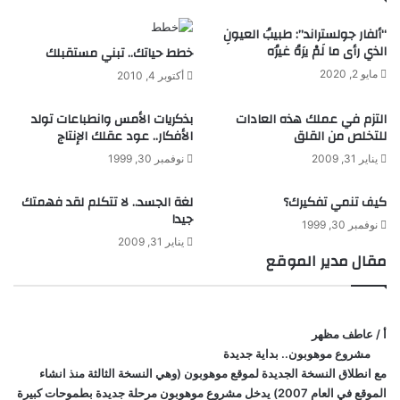
م
ف
“ألفار جولستراند”: طبيبُ العيونِ
ا
ك
الذي رأى ما لَمْ يرَهُ غيرُه
خطط حياتك.. تبني مستقبلك
س
ي
أ
ر
مايو 2, 2020
أكتوبر 4, 2010
و
ل
التزم في عملك هذه العادات
بذكريات الأمس وانطباعات تولد
ا
للتخلص من القلق
الأفكار.. عود عقلك الإنتاج
يناير 31, 2009
نوفمبر 30, 1999
كيف تنمي تفكيرك؟
لغة الجسد.. لا تتكلم لقد فهمتك
جيدا
نوفمبر 30, 1999
يناير 31, 2009
مقال مدير الموقع
أ / عاطف مظهر
مشروع موهوبون.. بداية جديدة
مع انطلاق النسخة الجديدة لموقع موهوبون (وهي النسخة الثالثة منذ انشاء
الموقع في العام 2007) يدخل مشروع موهوبون مرحلة جديدة بطموحات كبيرة