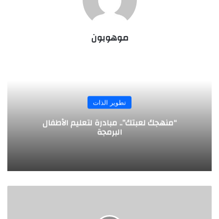
موهوبون
تطوير الذات
“منهجك لعبتك”.. مبادرة لتعليم الأطفال
البرمجة
و
ص
ف