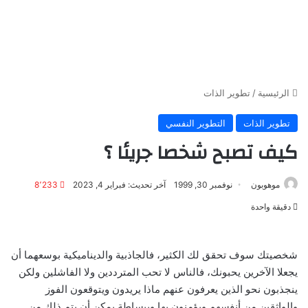
الرئيسية
/
تطوير الذات
تطوير الذات
التطوير النفسي
كيف تصبح شخصا جريئا ؟
موهوبون
نوفمبر 30, 1999
آخر تحديث: فبراير 4, 2023
8٬233
دقيقة واحدة
شخصيتك سوف تحقق لك الكثير، فالجاذبية والديناميكية بوسعهما أن
يجعلا الآخرين يحبونك، فالناس لا تحب المترددين ولا الفاشلين ولكن
ينجذبون نحو الذين يعرفون عنهم ماذا يريدون ويتوقعون الفوز
والواثقين من أنفسهم ويؤمنون بها وببساطة يمكن أن يتم ذلك من