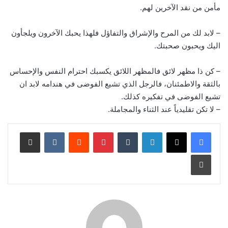
مأمن من نقد الآخرين لهم.
– لابد لك من المرح والإشراق والتفاؤل فلهذا يحبك الآخرون ويلجأون
اليك ويحبون صحبتك.
– كن ذا مظهر لائق فالمظهر اللائق يكسبك احترام النفس والإحساس
بالثقة والاطمئنان، فالرجل الذي تشيع الفوضى في هندامه لابد ان
تشيع الفوضى في تفكيره كذلك.
– لا تكن تقليدياً عند الثناء والمجاملة.
لينكدإن
‏Tumblr
بينتيريست
‏Reddit
‏VKontakte
مشاركة عبر البريد
طباعة