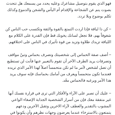
فهو الذي يقوم بتوصيل مشاعرك وعليه يحدد من يسمعك هل تتحدث
بصوت ينم عن الشجاعة والإقدام أم اليأس والشجن والدموع وكذلك
تكلم بوضوح وبلا تردد.
– كن ذا لياقة فإذا اردت التمتع بالقوة والثقة وتكتسب حب الناس كن
شغوفاً بهم، فلا تجعل لسانك يخونك قط فإن القدرة على الكلام مع
اللياقة تزيدك طلاوة وتزيد من قوة تأثيرك في الناس على اختلافهم.
– أضف صفة الحماس إلى شخصيتك وتصرف بحماس وتبنّ مواقف
وتصرفات يريد الطرف الآخر أن تقوم بالتعبير عنها فأنت لن تستطيع
أن تصل لشخص لأمر ما لم تكن متحمساً اصلاً لهذا الأمر الذي تريده
فعندما تكون متحمساً ويعرف من أمامك بحماسك فإنه سوف يريد
هذا الأمر ويرغبه فالحماس معّد.
– عليك أن تصبر على الآراء والأفكار التي ترى في قرارة نفسك أنها
غير متفقة معك فإن من أسرار الشخصية الجذابة الإصغاء الواعي
المشوب بالتقدير والعطف لآراء الاخرين وتقبل الآخرين ودعهم
يتمتعون بالاسترخاء عندما يعرضون وجهات نظرهم وأن يكونوا في