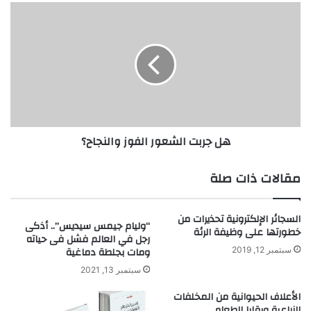
ل
ه
م
ل
ن
ج
م
ر
و
ب
ت
ت
:
ا
ا
ل
ل
ش
هل جربت الشعور الفوز والنجاح؟
أ
ع
ح
و
ل
ر
مقالات ذات صلة
ا
ا
م
ل
ص
ف
السجائر الإلكترونية تحذيرات من
“وليام جيمس سيديس”.. أذكى
م
و
خطورتها على وظيفة الرئة
رجل في العالم فشل فى حياته
ا
ز
ومات بجلطة دماغية
سبتمبر 12, 2019
م
و
سبتمبر 13, 2021
أ
ا
م
ل
الأعلاف الحيوانية من المخلفات
ا
ن
الزراعية وبقايا الطعام