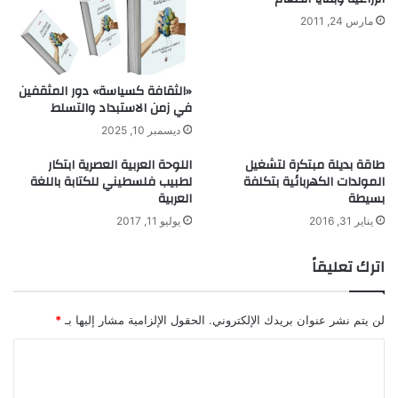
ن
ج
مارس 24, 2011
ا
ا
ل
ح
ص
؟
ح
«الثقافة كسياسة» دور المثقفين
ة
في زمن الاستبداد والتسلط
ا
ديسمبر 10, 2025
ل
ن
طاقة بديلة مبتكرة لتشغيل
اللوحة العربية العصرية ابتكار
ف
المولدات الكهربائية بتكلفة
لطبيب فلسطيني للكتابة باللغة
س
بسيطة
العربية
ي
يناير 31, 2016
يوليو 11, 2017
ة
اترك تعليقاً
لن يتم نشر عنوان بريدك الإلكتروني.
الحقول الإلزامية مشار إليها بـ
*
ا
ل