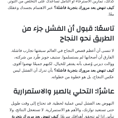
كذلك، تمارين الاسترخاء أو التأمل تساعدك على التخلص من التوتر.
كيف تنهض بعد مرورك بتجربة فاشلة؟
عبر الاهتمام بجسدك وعقلك
معًا.
تاسعًا: قبول أن الفشل جزء من
الطريق نحو النجاح
لا تنسى أن أعظم قصص النجاح في العالم سبقتها تجارب فاشلة.
الفارق أن أصحابها لم يستسلموا. ستيف جوبز طُرد من شركته،
ووالت ديزني وُصف بأنه يفتقر للخيال، لكنهم جميعًا نهضوا أقوى.
كيف تنهض بعد مرورك بتجربة فاشلة؟
بأن تدرك أن الفشل ليس
عكس النجاح، بل هو خطوة من خطواته.
عاشرًا: التحلي بالصبر والاستمرارية
النهوض بعد الفشل ليس عملية لحظية. قد تحتاج إلى وقت طويل
حتى تستعيد توازنك، والأهم هو الاستمرارية. لا تستعجل النتائج، ولا
تيأس إذا لم تتحقق أهدافك سريعًا.
كيف تنهض بعد مرورك بتجربة