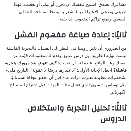
مشاعرك بصدق. اسمح لنفسك أن تحزن أو تبكي أو تغضب، فهذا
طبيعي وصحي. الاعتراف بما تشعر به يمنحك مساحة للتعافي
النفسي ويمنع تراكم الضغوط الداخلية.
ثانيًا: إعادة صياغة مفهوم الفشل
من الضروري أن نغير زاويتنا في النظر إلى الفشل. فالتجربة الفاشلة
ليست نهاية الطريق، بل درس عميق يقدم لك معلومات قيّمة عن
نفسك وعن الواقع. عندما تسأل نفسك:
كيف تنهض بعد مرورك بتجربة
فاشلة؟
اجعل الإجابة الأولى: “باعتبارها درسًا لا عقوبة”. التاريخ مليء
بشخصيات عظيمة تعثرت مرات عدة قبل أن تحقق نجاحًا استثنائيًا
مثل توماس إديسون الذي فشل مئات المرات قبل اختراع المصباح
الكهربائي.
ثالثًا: تحليل التجربة واستخلاص
الدروس