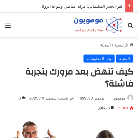
لغز الحجر السليماني: مرآة الماضي ونبوءة الزوال
بحث عن
الق
الرئيسية
/
المجلة
المجلة
بنك المعلومات
كيف تنهض بعد مرورك بتجربة
فاشلة؟
موهوبون
نوفمبر 30, 1999
آخر تحديث: سبتمبر 10, 2025
0
5٬364
3 دقائق