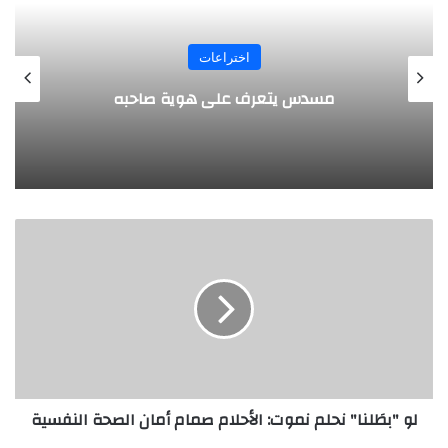
المجلة
طفل مصري يخرج قصاصات الورق من أنفه
وفمه
ل
و
"
ب
طَ
ل
ن
ا
"
لو "بطَلنا" نحلم نموت: الأحلام صمام أمان الصحة النفسية
ن
ح