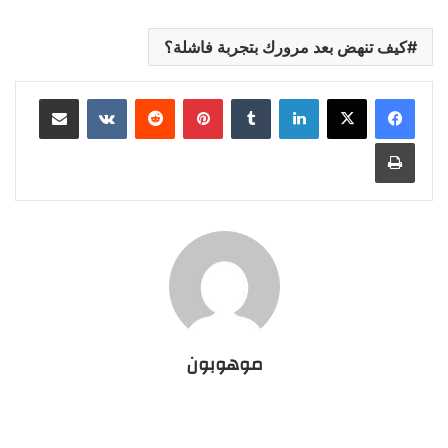
كيف تنهض بعد مرورك بتجربة فاشلة؟
لينكدإن
‏Tumblr
بينتيريست
‏Reddit
‏VKontakte
مشاركة عبر البريد
طباعة
موهوبون