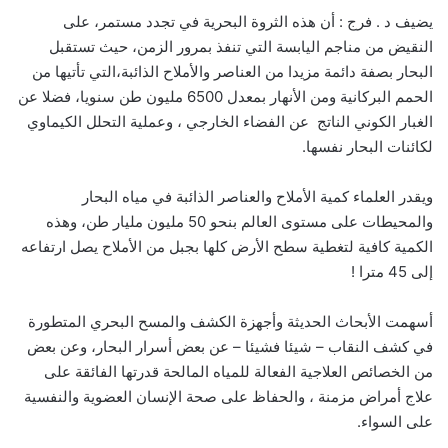
يضيف د . فرج : أن هذه الثروة البحرية في تجدد مستمر، على
النقيض من مناجم اليابسة التي تنفذ بمرور الزمن، حيث تستقبل
البحار بصفة دائمة مزيدا من العناصر والأملاح الذائبة،التي تأتيها من
الحمم البركانية ومن الأنهار بمعدل 6500 مليون طن سنويا، فضلا عن
الغبار الكوني الناتج عن الفضاء الخارجي ، وعملية التحلل الكيماوي
لكائنات البحار نفسها.
ويقدر العلماء كمية الأملاح والعناصر الذائبة في مياه البحار
والمحيطات على مستوى العالم بنحو 50 مليون مليار طن، وهذه
الكمية كافية لتغطية سطح الأرض كلها بجبل من الأملاح يصل ارتفاعه
إلى 45 مترا !
أسهمت الأبحاث الحديثة وأجهزة الكشف والمسح البحري المتطورة
في كشف النقاب – شيئا فشيئا – عن بعض أسرار البحار، وعن بعض
من الخصائص العلاجية الفعالة للمياه المالحة قدرتها الفائقة على
علاج أمراض مزمنة ، والحفاظ على صحة الإنسان العضوية والنفسية
على السواء.