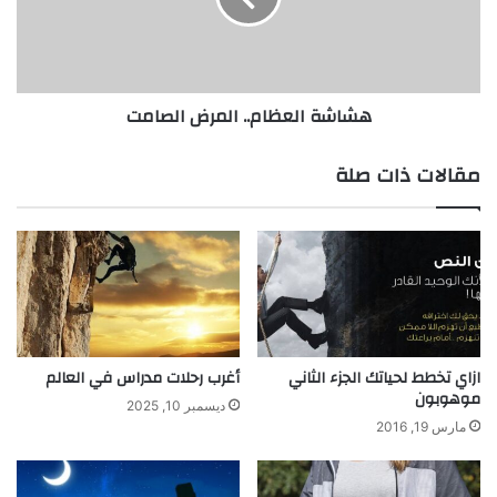
ح
ا
ة
ل
و
ع
ا
ظ
هشاشة العظام.. المرض الصامت
ل
ا
ح
م
ي
.
مقالات ذات صلة
و
.
ي
ا
ة
ل
م
ر
ض
ا
ل
ص
ازاي تخطط لحياتك الجزء الثاني
أغرب رحلات مدراس في العالم
موهوبون
ا
ديسمبر 10, 2025
م
مارس 19, 2016
ت