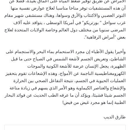
الأمراض عن طريق توفير ضغط المياه على أعماق بعيدة، فضلا عن
أن هذه المستشفيات توفر مناخا مناسبا لعلاج عوارض نفسية منها
التوتر العصبي والاكتئاب والأرق وسواها، وهناك مستشفى شهير مقام
غرب سواحل ” بورتريكو” في أمريكا الوسطى ، يتوافد عليه آلاف
المرضى سنويا من مختلف دول العالم وخاصة الولايات المتحدة لعلاج
بعض “أمراض الرفاهية”.
وأخيرا يقول الأطباء إن مجرد الاستحمام بماء البحر والاستجمام على
الشاطئ، وتعريض الجسم لأشعة الشمس في الصباح حتى ما قبل
الظهيرة، يجعل الإنسان عرضة للأشعة الكونية والموجات
الكهرومغناطيسية الناجمة عن الأمواج، وهذه الإشعاعات تقوم بتحفيز
العمليات الحيوية في الجسم، نتيجة التفاعل الصحي بين الحرارة
والإشعاع والعناصر الكيماوية وهو الأمر الذي يسهم في زيادة مناعة
الجسم شيئا فشيئا، ويؤكد أن ما عرفه الطب الحديث عن فوائد البحار
الطبية إنما هو مجرد غيض من فيض!
طارق الديب