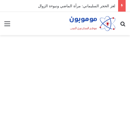
لغز الحجر السليماني: مرآة الماضي ونبوءة الزوال
بحث عن
الق