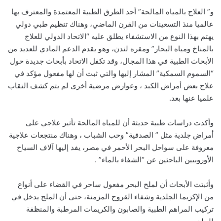
و” العلاج بالمياه المالحة” أحد الطرق الطبية المعتمدة والمعترف بها
عالميا منذ التسعينات من القرن الماضي، وهناك تنظيم طبي دولي
يهتم بهذا النوع من الاستشفاء يطلق عليه “الاتحاد الدولي للعلاج
بالمناخ ومياه البحار” ومقره لندن، وهو يقدم الدعم المادي للعديد من
الأبحاث الطبية في هذا المجال، وقد تكفل الاتحاد بأبحاث جديدة حول
“السموم السمكية” المشار إليها والتي ثبت أن لها مفعول مؤكد في
علاج بعض أمراض الكبد ، وعوارض مرضية أخرى لم يتم كشف النقاب
علميا عنها بعد.
وأكدت دراسات طبية حديثة أن للمياه المالحة تأثير علاجي على
أمراض جلدية مثل ” الصدفية” وحب الشباب ، وهناك منتجعات علاجية
معروفة على سواحل البحر الأحمر في مصر، يفد إليها آلاف السياح
الأوروبيين الباحثين عن “الشفاء بالماء” .
وأثبتت الأبحاث أن لملح البحر مفعول ساحر في القضاء على أنواع
من الإكزيما الجلدية وشفاء القروح المزمنة، حتى أن الملح يدخل في
تركيب المراهم الطبية والصابون والكريمات المرطبة والمنظفة