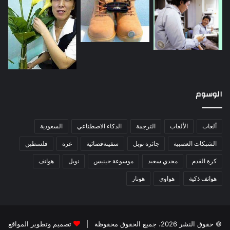
الوسوم
ألعاب
الألعاب
الترجمة
الذكاء الاصطناعي
السعودية
الشبكات العصبية
جائزة نوبل
سفينةفضائية
غزة
فلسطين
كرة القدم
مجدي سعيد
موسوعة جينيس
نوبل
هواتف
هواتف ذكية
هواوي
هونار
© حقوق النشر 2026، جميع الحقوق محفوظة |
تصميم وتطوير المواقع