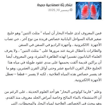
ابتكار رئة اصطناعية جديدة
ديسمبر 10, 2025
فمن المعروف لدى علماء البحار أن لمياه ” مثلث التنين” وهو خليج
صغير قبالة السواحل اليابانية خصائص فريدة من نوع آخر ، حي تصاب
الأجهزة الالكترونية ، وأجهزة الراديو في السفن في السفن
والطائرات بأعطال غريبة عند مرورها على ” مثلث التنين” ، ولا يعرف
العلماء اليابانيون تفسيرا لهذه الظاهرة المثيرة، ومن المعروف أيضا
أن براكين قديمة ألقت بحممها على مدى عقود طويلة في مياه هذا
الخليج خلال القرن التاسع عشر وحتى أوائل القرن العشرين، وهو ما
قد يفسر خصائص هذه المياه العلاجية ، لكنه لا يفسر – قطعا – تعطل
الأجهزة الالكترونية.
وعلم ” فارما كولوجي البحار” هو أحد العلوم الحديثة ، على الرغم من
أن الاستشفاء بالماء المالح وخاصة أمراض الجلد معروف منذ القدم،
وهو يبحث في الخصائص العلاجية لمياه البحار والمحيطات، التي