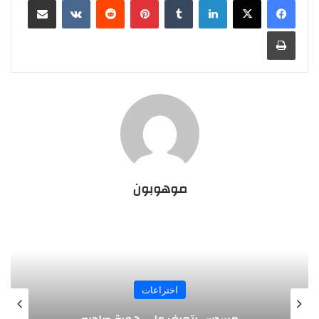
لينكدإن
‏Tumblr
بينتيريست
‏Reddit
‏VKontakte
مشاركة عبر البريد
طباعة
موهوبون
المجلة
طفل مصري يخرج قصاصات الورق من أنفه