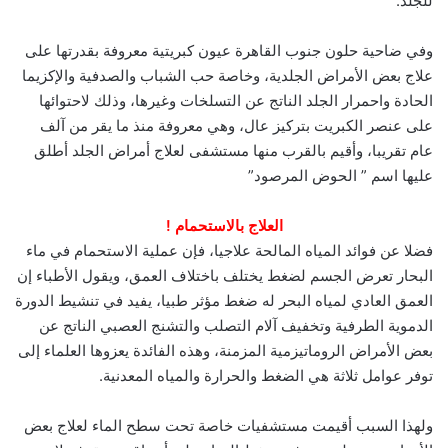
للجلد.
وفي ضاحية حلون جنوب القاهرة عيون كبريتية معروفة بقدرتها على
علاج بعض الأمراض الجلدية، وخاصة حب الشباب والصدفية والإكزيما
الحادة واحمرار الجلد الناتج عن التسلخات وغيرها، وذلك لاحتوائها
على عنصر الكبريت بتركيز عال، وهي معروفة منذ ما يقر من آلف
عام تقريبا، وأقيم بالقرب منها مستشفى لعلاج أمراض الجلد أطلق
عليها اسم ” الحوض المرصود”
العلاج بالاستحمام !
فضلا عن فوائد المياه المالحة علاجيا، فإن عملية الاستحمام في ماء
البحار تعرض الجسم لضغط يختلف باختلاف العمق، ويقول الأطباء إن
العمق العادي لمياه البحر له ضغط مؤثر طبيا، يفيد في تنشيط الدورة
الدموية الطرفية وتخفيف آلام التصلب والتشنج العصبي الناتج عن
بعض الأمراض الروماتيزمية المزمنة، وهذه الفائدة يعزوها العلماء إلى
توفر عوامل ثلاثة هي الضغط والحرارة والمياه المعدنية.
ولهذا السبب أقيمت مستشفيات خاصة تحت سطح الماء لعلاج بعض