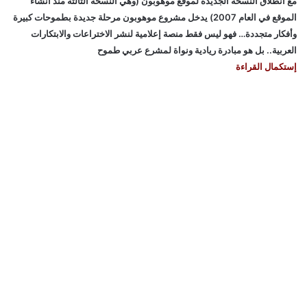
مع انطلاق النسخة الجديدة لموقع موهوبون (وهي النسخة الثالثة منذ انشاء
الموقع في العام 2007) يدخل مشروع موهوبون مرحلة جديدة بطموحات كبيرة
وأفكار متجددة… فهو ليس فقط منصة إعلامية لنشر الاختراعات والابتكارات
العربية.. بل هو مبادرة ريادية ونواة لمشرع عربي طموح
إستكمال القراءة