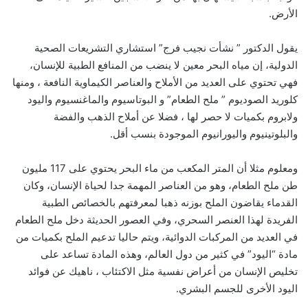
الأرض.
يقول الدكتور ” نشأت نجيب فرج” استشاري التشريعات الصحية
الدولية، إن مياه البحر معين لا ينضب من المنافع الطبية للإنسان،
فهي تحتوي على العديد من الأملاح والعناصر الكيماوية النافعة ، ومنها
كلوريد الصوديوم ” ملح الطعام” و البوتاسيوم والماغنسيوم واليود
ولابروم بكميات لا حصر لها ، فضلا عن أملاح الذهب والفضة
والبلوتينيوم واليورانيوم الموجودة بنسب أقل.
ومعلوم مثلا أن المتر المكعب من ماء البحر يحتوي على 117 مليون
طن ملح الطعام، وهو من العناصر المهمة جدا لحياة الإنسان، وكان
القدماء يقاضون الملح بوزنه ذهبا لمعرفتهم بالخصائص الطبية
الفريدة لهذا العنصر السحري، وفي العصور الحديثة دخل ملح الطعام
في العديد من المركبات الدوائية، ويتم حاليا تدعيم الملح بكميات من
مادة “اليود” في كثير من دول العالم، وهذه المادة تساعد على
تخليص الإنسان من أعراض نفسية مثل الاكتئاب ، ناهيك عن فوائد
اليود الأخرى للجسم البشري.