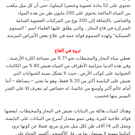
تحتوي على 52 مادة عضوية وعنصرا كيماويا، حتى أن كل ميل مكعب
من المياه المالحة يحتوي على 200 مليون طن من هذه المواد
والعناصر، بالإضافة إلى 200 نوع من المركبات العضوية السامة
المتركزة في قاع البحار ، والتي يطلق عليها العلماء اسم ” السموم
السمكية” ولهذه السموم فوائد جمة في علاج بعض الأمراض المزمنة.
ثروة في القاع
تغطي مياه البحار والمحيطات نحو 71 % من مساحة الكرة الأرضية ،
وفي هذه الدنيا مترامية الأطراف من المياه تعيش 80 % من الكائنات
الحيوانية على كوكب الأرض ، حيث لا تشكل نسبة الحيوانات التي
تعيش على اليابسة أكثر من 20 % فقط، وهو ما يعني – ببساطة – أننا
أمام عالم أكبر وأوسع من عالمنا، له خصائص لم نتعرف إلا على القدر
اليسير منها فحسب.
وهناك كميات هائلة من النباتات تعيش في البحار والمحيطات، لبعضها
فوائد علاجية كثيرة، وهي تنمو بمعدل أسرع من النباتات على اليابسة،
وتصل إلى 14 آلاف طن لكل ميل بحري مربع، فضلا عن كونها تزود
كوكبنا بنسبة لا يستهان بها من غاز الأكسجين أكسير الحياة على