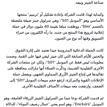
صناعة الجينز وبيعه.
وكبداية لهذا، قامت الشركة بإعادة تشكيل أو “ترميم” منتجها
الأساسي وهو “الموديل
S01
“، وهي سراويل جينز ضيقة ملتصقة
بالجسم “
Slim
“، ووظفت مبلغا بقيمة 40 مليون دولار في حملة
إعلانية لترويج هذا المنتج من جديد، ما رآه الكثيرون من خبراء
التسويق وقتها أنه نوع من الجنون.
كانت الحملة الدعائية المدروسة جيدا تعتمد على إثارة الشوق
والحنين للأيام السابقة التي كان جينز ليفي فيها على القمة، وضمت
معلومات ليس فقط عن الموديل “
S01
“، ولكن عن منتجات الشركة
الأخرى التقليدية القديمة، وذكّرت العملاء أنها مازالت محافظة على
تقاليدها في إنتاج الجينز الأزرق السماوي الشهير، وبفضل حملة
الإعلانات القوية والمركزة، ارتفع حجم مبيعات الموديل”
S01
” إلى
الضعف، وارتفعت معه مبيعات الأصناف التقليدية الأخرى.
ثم قدمت الشركة نوعا جيدا من السراويل الجينز الزرقاء الغامقة، وهو
الموديل “
Dockers
“، وهو اسم يعني “عمال رصيف الميناء”، للدلالة