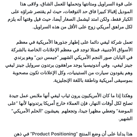
على قوة السراويل ومتانتها وتحملها للعمل الشاق، ولاقى هذا
الموديل إقبالا كبيرا فاق حد التوقعات، حيث لم يقتصر شراؤه على
الكبار فقط، ولكن امتد ليشمل الصغار أيضا، حيث قيل وقتها أنه يلزم
لكل مراهق أمريكي زوج على الأقل من هذه السراويل.
تعمل شركة ليفي دائما على إطهار جذورها الأمريكية في معظم
الأسواق الأجنبية، فمثلا توجد في معظم الإعلانات الخاصة بالشركة
في اليابان صور النجم الأمريكي الشهير “جيمس دين” وهو يرتدي
جينز ليفي، وفي أندونيسيا يوجد مراهقون يرتدون سروايل جينز ليفي
وهم يقودون سيارت من الستينيات، وكل الإعلانات تكون مصحوبة
بموسيقى أمريكية وناطقة باللغة الإنجليزية.
وهكذا إذا ما كان الأمريكيون يرون ثياب ليفي أنها ملابس عمل جيدة
تصلح لكل أوقات النهار، فإن العملاء خارج أمريكا يرتدونها لأنها “على
الموضة” وتعطي مظهرا جيدا، وتجعلهم يعيشون “الحلم الأمريكي”
الشهير.
هذا يدلنا على أن وضع المنتج “
Product Positioning
” في ذهن