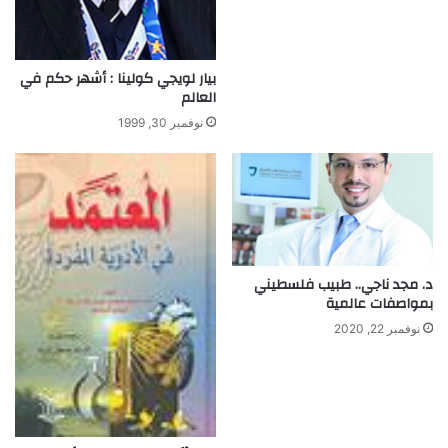
بيار لويجي كولينا : أشهر حكم في
العالم
نوفمبر 30, 1999
د. مجد ناجي.. طبيب فلسطيني
بمواصفات عالمية
نوفمبر 22, 2020