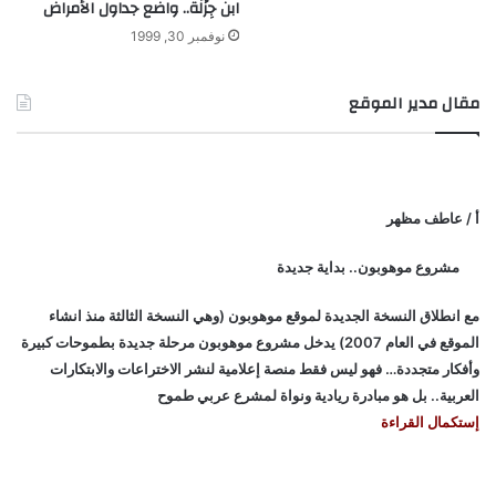
ابن جِزْلَة.. واضع جداول الأمراض
نوفمبر 30, 1999
مقال مدير الموقع
أ / عاطف مظهر
مشروع موهوبون.. بداية جديدة
مع انطلاق النسخة الجديدة لموقع موهوبون (وهي النسخة الثالثة منذ انشاء
الموقع في العام 2007) يدخل مشروع موهوبون مرحلة جديدة بطموحات كبيرة
وأفكار متجددة… فهو ليس فقط منصة إعلامية لنشر الاختراعات والابتكارات
العربية.. بل هو مبادرة ريادية ونواة لمشرع عربي طموح
إستكمال القراءة