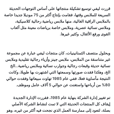
قررت ليفي توسيع تشكيلة منتجاتها على أساس التوجهات الحديثة
السريعة للملابس وقتها، فقامت بإنتاج أكثر من 75 موديلا جديدا خاصة
بالملابس الراقية الغالية، منها ملابس رياضية رحالية كلاسيكية،
وملانس نسائية عصرية، وملابس خاصة برياضات معينة مثل ألعاب
القوى ورفع الأثقال، وكثير غيرها.
وبحلول منتصف الثمنانينيات، كان منتجات ليفي عبارة عن مجموعة
غير متناسقة من الملابس، ملابس جينز وأزياء رجالية تقليدية وملابس
نسائية حديثة وقبعات رجالية وجوارب نسائية وملابس رياضية…الخ
الخ، وهكذا فقدت صورتها وسمعتها التي اشتهرت بها طويلا، وكانت
النتيجة مأساوية فعلا، ففي عام 1985 تهاوت مبيعاتها وفقدت حوالي
80% من أرباحها واستغنت عن حوالي 5 آلاف عامل وموظف.
تم تغيير إدارة الشركة بنهاية عام 1985، فقررت الإدارة الجديدة
إيقاف كل المنتجات الحديثة التي لا تمت لنشاط الشركة الأصلي
بصلة، لتعود إلى ممارسة العمل الذي نجحت فيه أكثر من غيره، وهو