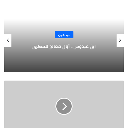
مبدعون
الألماني بنز مخترع السيارة الحديثة
الدكتورة
هند
تاج
السر..
أيقونة
الإعلام
العلمي
في