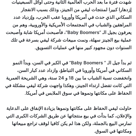
شهدت فترة ما بعد الحرب العالمية الثانية وحتى آوائل السبعينيات
إزدهارا كبيرا لمنتجات ليفي من الجينز، وذلك بسبب الانفجار
السكاني الذي حدث في أمريكا وأوروبا عقب الحرب، وإزدياد عدد
المراهقين والشباب في المجتمعات الأمريكية والأوروبية، وهم من
يعرفون بجيل الـ “
Baby Boomers
“، فأصبحت أمريكا شابة وأصبحت
عملية بيع الجينز سهلة، ونمت مبيعات شركة ليفي بسرعة في تلك
السنوات دون مجهود كبير منها في عمليات التسويق.
ثم بدأ جيل الـ ”
Baby Boomers
” في الكبر في السن، وبدأ النمو
السكاني في أمريكا وأوروبا في التباطؤ، وازداد عدد كبار السن،
وانخفضت نسبة الشباب ما بين 18 و 24 سنة، وهي الشريحة العمرية
التي كانت تفضل ارتداء الجينز، وهكذا واجهت شركة ليفي مشكلة في
الحفاظ على مكانتها ونموها في سوق الملابس في أمريكا.
حاولت ليفي الحفاظ على مكانتها ونموها بزيادة الإنفاق على الدعاية
والإعلان، كما بدأت في بيع منتجاتها عن طريق الشركات الكبرى التي
تمارس البيع بالجملة، ولكن هذا لم يكن كافيا لوقف تراجع مبيعاتها
ومكانتها في السوق.