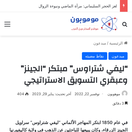
لغز الحجر السليماني: مرآة الماضي ونبوءة الزوال
بحث عن
الق
الرئيسية
/
مبدعون
مبدعون
نقاط مضيئه
“ليفي شتراوس” مبتكر “الجينز”
وعبقري التسويق الاستراتيجي
موهوبون
نوفمبر 22, 2022
آخر تحديث: يناير 29, 2023
404
3 دقائق
في عام 1850 ابتكر المهاجر الألماني “ليفي شتراوس” سراويل
الجينز الزرقاء، وكان يبيعها للباحثين عن الذهب في ولاية كاليفورنيا