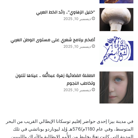
“خليل الزهاوي”.. رائد الخط العربي
ديسمبر 10, 2025
أضخم برنامج شعري على مستوى الوطن العربي
ديسمبر 10, 2025
الطفلة الفضائية زهرة عبدالله .. عيناها تتلون
وتخاطب النجوم
ديسمبر 10, 2025
في مدينة بيزا إحدى حواضر إقليم توسكانا الإيطالي القريب من البحر
المتوسط، وفي عام 1180م/576هـ وُلِد ليوناردو بوناتشي في تلك
المدينة التي كانت تعجّ بخليط من الأُمم الإيطالية والأتراك والليبيين