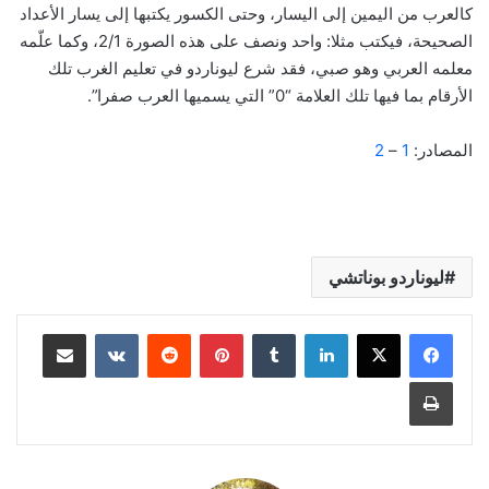
كالعرب من اليمين إلى اليسار، وحتى الكسور يكتبها إلى يسار الأعداد
الصحيحة، فيكتب مثلا: واحد ونصف على هذه الصورة 2/1، وكما علّمه
معلمه العربي وهو صبي، فقد شرع ليوناردو في تعليم الغرب تلك
الأرقام بما فيها تلك العلامة “0” التي يسميها العرب صفرا”.
المصادر:
1
–
2
ليوناردو بوناتشي
لينكدإن
‏Tumblr
بينتيريست
‏Reddit
‏VKontakte
مشاركة عبر البريد
طباعة