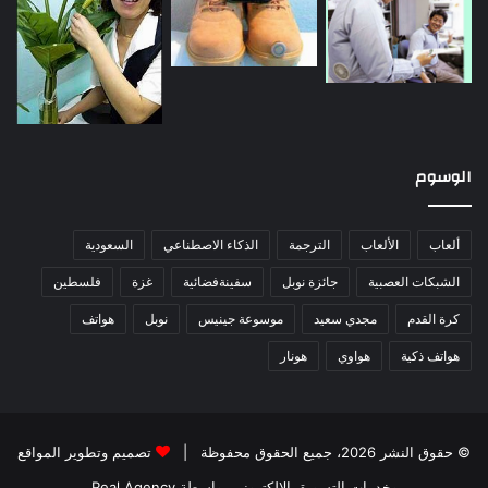
الوسوم
ألعاب
الألعاب
الترجمة
الذكاء الاصطناعي
السعودية
الشبكات العصبية
جائزة نوبل
سفينةفضائية
غزة
فلسطين
كرة القدم
مجدي سعيد
موسوعة جينيس
نوبل
هواتف
هواتف ذكية
هواوي
هونار
© حقوق النشر 2026، جميع الحقوق محفوظة |
تصميم وتطوير المواقع
وخدمات التسويق الإلكتروني بواسطة Real Agency