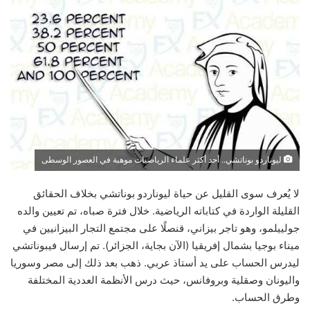
ليوناردو بوناتشي.. أحد أكثر علماء الرياضيات موهبة في العصور الوسطى
لا يُعرف سوى القليل عن حياة ليوناردو بوناتشي بخلاف الحقائق
القليلة الواردة في كتاباته الرياضية. خلال فترة صباه، تم تعيين والده
جولييلمو، وهو تاجر بيزاني، قنصلًا على مجتمع التجار البيزانيين في
ميناء بوجيا بشمال إفريقيا (الآن بجاية، الجزائر). تم إرسال فيبوناتشي
ليدرس الحساب على يد أستاذ عربي. ذهب بعد ذلك إلى مصر وسوريا
واليونان وصقلية وبروفانس، حيث درس الأنظمة العددية المختلفة
وطرق الحساب.