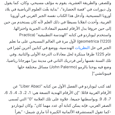
وللصفر، والطريقة العشرية، يقوم به مؤلف مسيحي، وكان، كما يقول
ول ديورانت في “قصة الحضارة”، “بداية بعْث العلوم الرياضية في بلاد
أوروبا المسيحية. وأدخل هذا الكتاب نفسه الجبر العربي في أوروبا
الغربية، وأحدث انقلابا بسيطا في ذلك العلم لأنه كان يستخدم من حين
إلى حين حروفا بدل الأرقام لتعميم المعادلات الجبرية واختزالها.
واستخدم ليوناردو في كتابه “الهندسة التطبيقية” (Practica
geometrica (1220)) لأول مرة في العالم المسيحي على ما نعلم
الجبر في حل
النظريات
الهندسية، ووضع في كتابين آخرين نُشِرا في
عام 1225 طرقا مبتكرة لحل معادلات الدرجة الأولى والثانية. وفي
تلك السنة نفسها رأس فردريك الثاني في مدينة بيزا مهرجانا رياضيا،
وضع فيه يوحنا بالرمو (John Palermo) مسائل مختلفة حلها
فيبوناتشي”[
لقد كتب ليوناردو في الفصل الأول من كتابه “Liber Abaci” عن
الأرقام العربية قائلا: “إن الأرقام الهندية التسعة هي: 1، 2، 3، 4، 5، 6،
7، 8، 9. وبواسطتها جميعا، علاوة على تلك العلامة “0” التي تُسمى
الصفر العربي، فإنه يمكن كتابة أي عدد مهما كان”. وكان ليوناردو
-كما تقول المستشرقة الألمانية الكبيرة آنا ماري شيمل- “يقرأ