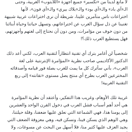
لا مانع لدينا من «تكسير» جميع أجهزة «اللابتوب» الغربية، وحتى
الـ«آي باد» والـ«آي بود» والـ«بلاك بيري» والـ«آي فون»، لأنها
اختراعات ناس متآمرين علينا، شريطة أن نرى اختراعات عربية شبيهة
تغنينا عن ذل سؤال الغرب عن اختراعاتهم، وتسهل حياتنا وحياة أبنائنا
من دون خوف من مؤامرات، ومن دون أن نحتاج إلى لغتهم وأجهزتهم،
فهل يستطيع العرب ذلك؟!
شخصياً لن أغامر بترك أي تقنية انتظاراً لتقنية العرب، لكني أعد ذلك
الدكتور الأكاديمي صاحب نظرية «المؤامرة الإنترنتية على لغة
العرب»، بأني سأترك كل ما يمت للغرب بصلة فور قيامه وأصدقائه
المخترعين العرب بطرح أي منتج يصل مستوى «تقانته» إلى ربع
التقنية الغربية!
غريبة تلك الأوهام، وغريب هذا التفكير، وأعتقد أن نظرية المؤامرة
هي أحد أهم أسباب فشل العرب في دخول القرن الواحد والعشرين
إلى يومنا هذا، فهي الشماعة التي نعلق عليها ضعفنا، وقلة حيلتنا،
وهي الوهم الذي يسكن فينا، ونسكن فيه، وهي معزوفة الضعف التي
يجيد العزف عليها كثير منا، فلا أسهل من البحث عن مسوغات، ولا