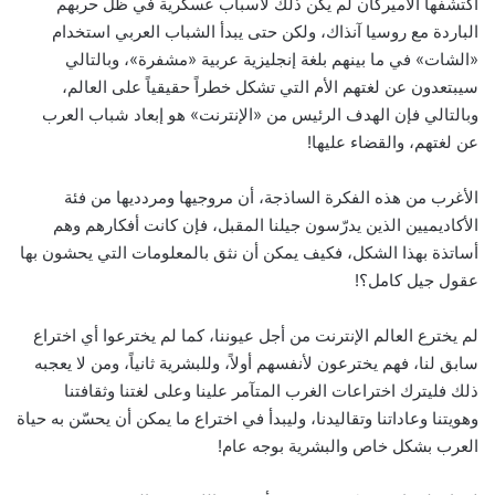
اكتشفها الأميركان لم يكن ذلك لأسباب عسكرية في ظل حربهم
الباردة مع روسيا آنذاك، ولكن حتى يبدأ الشباب العربي استخدام
«الشات» في ما بينهم بلغة إنجليزية عربية «مشفرة»، وبالتالي
سيبتعدون عن لغتهم الأم التي تشكل خطراً حقيقياً على العالم،
وبالتالي فإن الهدف الرئيس من «الإنترنت» هو إبعاد شباب العرب
عن لغتهم، والقضاء عليها!
الأغرب من هذه الفكرة الساذجة، أن مروجيها ومردديها من فئة
الأكاديميين الذين يدرّسون جيلنا المقبل، فإن كانت أفكارهم وهم
أساتذة بهذا الشكل، فكيف يمكن أن نثق بالمعلومات التي يحشون بها
عقول جيل كامل؟!
لم يخترع العالم الإنترنت من أجل عيوننا، كما لم يخترعوا أي اختراع
سابق لنا، فهم يخترعون لأنفسهم أولاً، وللبشرية ثانياً، ومن لا يعجبه
ذلك فليترك اختراعات الغرب المتآمر علينا وعلى لغتنا وثقافتنا
وهويتنا وعاداتنا وتقاليدنا، وليبدأ في اختراع ما يمكن أن يحسّن به حياة
العرب بشكل خاص والبشرية بوجه عام!