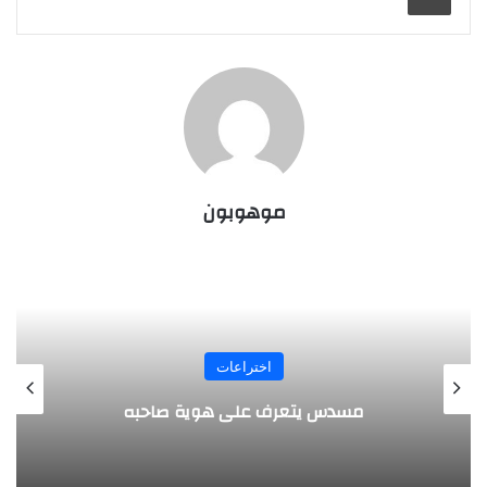
موهوبون
المجلة
طفل مصري يخرج قصاصات الورق من أنفه
وفمه