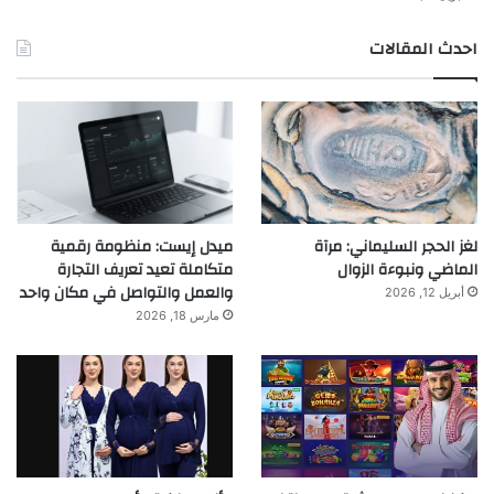
احدث المقالات
لغز الحجر السليماني: مرآة
ميدل إيست: منظومة رقمية
الماضي ونبوءة الزوال
متكاملة تعيد تعريف التجارة
والعمل والتواصل في مكان واحد
أبريل 12, 2026
مارس 18, 2026