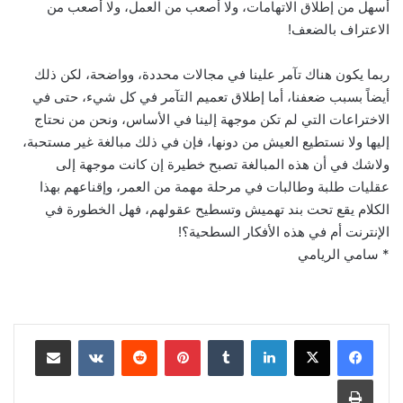
أسهل من إطلاق الاتهامات، ولا أصعب من العمل، ولا أصعب من
الاعتراف بالضعف!
ربما يكون هناك تآمر علينا في مجالات محددة، وواضحة، لكن ذلك
أيضاً بسبب ضعفنا، أما إطلاق تعميم التآمر في كل شيء، حتى في
الاختراعات التي لم تكن موجهة إلينا في الأساس، ونحن من نحتاج
إليها ولا نستطيع العيش من دونها، فإن في ذلك مبالغة غير مستحبة،
ولاشك في أن هذه المبالغة تصبح خطيرة إن كانت موجهة إلى
عقليات طلبة وطالبات في مرحلة مهمة من العمر، وإقناعهم بهذا
الكلام يقع تحت بند تهميش وتسطيح عقولهم، فهل الخطورة في
الإنترنت أم في هذه الأفكار السطحية؟!
* سامي الريامي
لينكدإن
‏Tumblr
بينتيريست
‏Reddit
‏VKontakte
مشاركة عبر البريد
طباعة