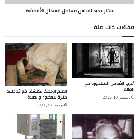
؟
ل
جهاز جديد لقياس معامل انسدال الأقمشة
ق
ي
ا
مقالات ذات صلة
س
م
ع
ا
م
ل
ا
ن
س
أغرب الأماكن المهجورة في
العالم
د
العلم الحديث يكتشف فوائد طبية
ا
كثيرة للوضوء والصلاة
ديسمبر 10, 2025
ل
نوفمبر 30, 1999
ا
ل
أ
ق
م