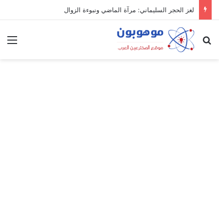
لغز الحجر السليماني: مرآة الماضي ونبوءة الزوال
بحث عن
الق