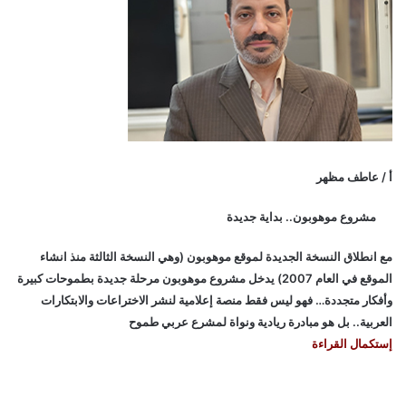
أ / عاطف مظهر
مشروع موهوبون.. بداية جديدة
مع انطلاق النسخة الجديدة لموقع موهوبون (وهي النسخة الثالثة منذ انشاء
الموقع في العام 2007) يدخل مشروع موهوبون مرحلة جديدة بطموحات كبيرة
وأفكار متجددة… فهو ليس فقط منصة إعلامية لنشر الاختراعات والابتكارات
العربية.. بل هو مبادرة ريادية ونواة لمشرع عربي طموح
إستكمال القراءة