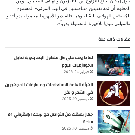
حول إمكان نجاح التزاوج بين التلفزيون والهاتف المحمول. ومن
المعلوم أن ثمة تقنيتين متنافستين في البث المرئي- المسموع
المُخصّص للهواتف النقّالة وهما «الفيديو للأجهزة المحمولة يدوياً»؛ و
«الميلتي ميديا للأجهزة المحمولة يدوياً».
مقالات ذات صلة
لماذا يجب على كل متداول البدء بتجربة تداول
الخوارزميات اليوم
فبراير 24, 2026
الهيئة العامة للاستعلامات ومسابقات للموهوبين
في الشعر والفن
ديسمبر 10, 2025
جهاز يمكنك من التواصل مع بريدك الإلكتروني 24
ساعة
ديسمبر 10, 2025