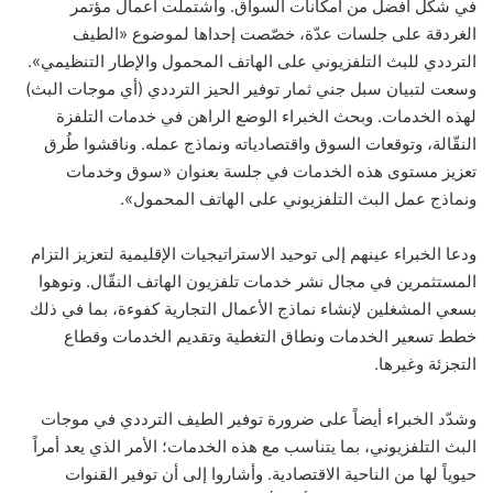
في شكل أفضل من امكانات السواق. واشتملت أعمال مؤتمر
الغردقة على جلسات عدّة، خصّصت إحداها لموضوع «الطيف
الترددي للبث التلفزيوني على الهاتف المحمول والإطار التنظيمي».
وسعت لتبيان سبل جني ثمار توفير الحيز الترددي (أي موجات البث)
لهذه الخدمات. وبحث الخبراء الوضع الراهن في خدمات التلفزة
النقّالة، وتوقعات السوق واقتصادياته ونماذج عمله. وناقشوا طُرق
تعزيز مستوى هذه الخدمات في جلسة بعنوان «سوق وخدمات
ونماذج عمل البث التلفزيوني على الهاتف المحمول».
ودعا الخبراء عينهم إلى توحيد الاستراتيجيات الإقليمية لتعزيز التزام
المستثمرين في مجال نشر خدمات تلفزيون الهاتف النقّال. ونوهوا
بسعي المشغلين لإنشاء نماذج الأعمال التجارية كفوءة، بما في ذلك
خطط تسعير الخدمات ونطاق التغطية وتقديم الخدمات وقطاع
التجزئة وغيرها.
وشدّد الخبراء أيضاً على ضرورة توفير الطيف الترددي في موجات
البث التلفزيوني، بما يتناسب مع هذه الخدمات؛ الأمر الذي يعد أمراً
حيوياً لها من الناحية الاقتصادية. وأشاروا إلى أن توفير القنوات