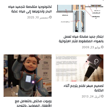
ض
ف
تكنولوجيا متقدمة لتجميد مياه
ة
البحر وتحويلها إلى مياه عذبة
ا
ديسمبر 10, 2025
ل
ا
خ
ت
ابتكار جديد مضخة مياه تعمل
ر
بالهواء المضغوط للآبار الارتوازية
ا
يوليو 23, 2009
ع
ف
ي
ا
ل
م
ج
تصميم مبهر لقلم يترجم أثناء
ت
الكتابة
م
ع
أبريل 24, 2013
ت
روبوت مختص بالتعامل مع
الأطفال المصابين بالتوحد
و