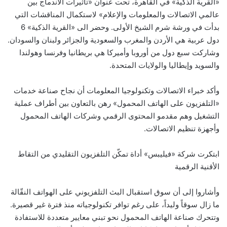
«القرية الذكية» في القاهرة، تحت عنوان «تأثيرات الاندماج بين
عالمي الاتصالات والمعلومات والإعلام» لاستكمال المناقشات التي
بدأت في ورشة شرم الشيخ الأولى. وحضر الى «القرية الذكية» 6
دول عربية هي الأردن والمغرب والسعودية والجزائر ولبنان والسودان.
وشاركت سبع دول من أوروبا وأميركا هي بريطانيا وفرنسا وهولندا
والسويد وإيطاليا والولايات المتحدة.
وأكد خبراء الاتصالات وتكنولوجيا المعلومات أن نجاح صناعة خدمات
«التلفزيون على الهاتف المحمول» رهن بالتعاون بين أطراف عملية
التشغيل وهم مقدمو المحتوى الرقمي وشركات الهاتف المحمول
وأجهزة تنظيم الاتصالات.
ابتكرت شركة «فيليبس» أداة تمكّن التلفزيون التقليدي من التقاط
الأقنية الرقمية
وأشاروا إلى أن سوق استقبال البث التلفزيوني على الهواتف النقّالة
ما زال سوقاً وليداً، على رغم توافر تكنولوجياته منذ فترة غير قصيرة.
وتتحرك صناعة الهاتف المحمول نحو تبني معايير متعددة للاستفادة