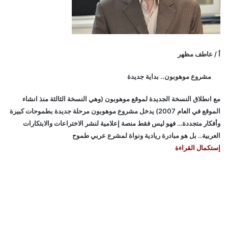
أ / عاطف مظهر
مشروع موهوبون.. بداية جديدة
مع انطلاق النسخة الجديدة لموقع موهوبون (وهي النسخة الثالثة منذ انشاء
الموقع في العام 2007) يدخل مشروع موهوبون مرحلة جديدة بطموحات كبيرة
وأفكار متجددة… فهو ليس فقط منصة إعلامية لنشر الاختراعات والابتكارات
العربية.. بل هو مبادرة ريادية ونواة لمشرع عربي طموح
إستكمال القراءة