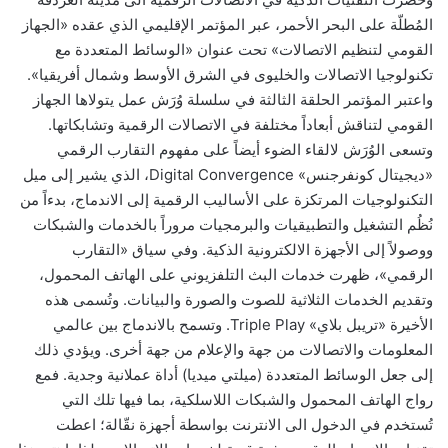
المُطلّة على البحر الأحمر، عبر المؤتمر الإقليمي الذي عقده «الجهاز
القومي لتنظيم الاتصالات» تحت عنوان «الوسائط المتعددة مع
تكنولوجيا الاتصالات والخليوى في الشرق الأوسط وشمال أفريقيا».
واعتبر المؤتمر الحلقة الثالثة في سلسلة وُرَش عمل يتولاها الجهاز
القومي لتناقش أبعاداً مختلفة في الاتصالات الرقمية وتشابكاتها.
وتسعى الوُرَش لالقاء الضوء أيضاً على مفهوم التقارب الرقمي
«ديجيتال كونفرجنس» Digital Convergence، الذي يشير إلى ميل
التكنولوجيات المرتكزة على الأساليب الرقمية إلى الاندماج، بدءاً من
نُظُم التشغيل والتطبيقيات والبرمجيات مروراً بالخدمات والشبكات
ووصولاً إلى الأجهزة الالكترونية الذكية. وفي سياق «التقارب
الرقمي»، ظهرت خدمات البث التلفزيوني على الهاتف المحمول،
وتقديم الخدمات الثلاثية للصوت والصورة والبيانات. وتُسمى هذه
الأخيرة «تريبل بلاي» Triple Play. وتسمح بالاندماج بين عالمي
المعلومات والاتصالات من جهة والإعلام من جهة أخرى. ويؤدي ذلك
إلى جعل الوسائط المتعددة (ميلتي ميديا) أداة عملانية وجدية. فمع
رواج الهاتف المحمول والشبكات اللاسلكية، بما فيها تلك التي
تُستخدم في الدخول الى الانترنت بواسطة أجهزة نقّالة؛ اعطت