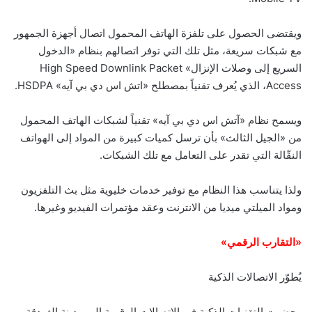
ويقتضى الحصول على تلفزة الهاتف المحمول اتصال أجهزة الجمهور
مع شبكات سريعة، مثل تلك التي توفر اتصالهم بنظام «الدخول
السريع إلى وصلات الإنزال» High Speed Downlink Packet
Access، الذي يُعرف تقنياً بمصطلح «اتش اس دي بي آيه» HSDPA.
ويسمح نظام «آتش اس دي بي آيه» تقنياً لشبكات الهاتف المحمول
من «الجيل الثالث» بأن ترسل كميات كبيرة من المواد إلى الهواتف
النقّالة التي تقدر على التعامل مع تلك الشبكات.
ولذا يتناسب هذا النظام مع توفير خدمات خليوية مثل بث التلفزيون
ومواد الميلتي ميديا من الانترنت وعقد مؤتمرات الفيديو وغيرها.
«التقارب الرقمي»
يُطوّر الاتصالات الذكية
وحضرت التقنيات الذكية في الاتصالات الرقمية الى مدينة الغردقة