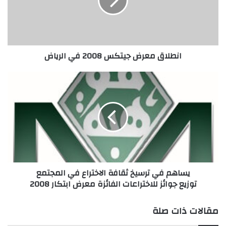
ا
ق
م
ع
ر
انطلاق معرض جيتكس 2008 في الرياض
ض
ج
ي
ي
ت
س
ك
ا
س
ه
2
م
0
ف
0
ي
8
ت
ف
ر
يساهم في ترسيخ ثقافة الاختراع في المجتمع
ي
س
توزيع جوائز للاختراعات الفائزة معرض ابتكار 2008
ا
ي
ل
خ
ر
ث
مقالات ذات صلة
ي
ق
ا
ا