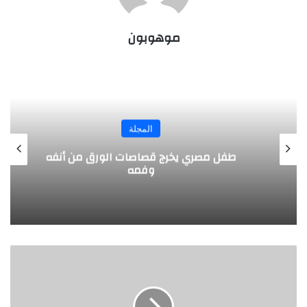
موهوبون
المجلة
طفل مصري يخرج قصاصات الورق من أنفه
وفمه
ا
ن
ط
ل