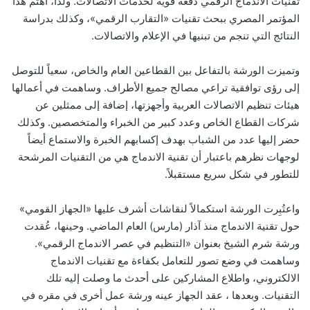
تقنيات الاندماج الرقمي دفعة قوية لخدمات الاتصالات. ولذا، اهتم هذا
المؤتمر المصري ببحث تقنيات «التقارب الرقمي»، وكذلك بدراسة
النتائج التي تنجم من تبنيها في الإعلام والاتصالات.
وتميزت الورشة بالتفاعل بين القطاعين العام والخاص، سعياً للتوصل
إلى رؤى توافقية تراعي مصالح جميع الأطراف. وساهمت في أعمالها
هيئات تنظيم الاتصالات العربية وأجهزتها، إضافة إلى ممثلين عن
شركات القطاع الخاص وعدد كبير من الخبراء والمتخصصين. وكذلك
حضر إليها عدد من الشباب بهدف إكسابهم الخبرة والاستماع أيضاً
لوجهات نظرهم باعتبار أن تقنية الاندماج هي من التقنيات المرشحة
للتطور في شكل سريع مستقبلاً.
واعتُبِرت الورشة استكمالاً لنقاشات أشرف عليها «الجهاز القومي»
حول تقنية الاندماج منذ آذار (مارس) العام الماضي. وحينها، عُقدت
ورشة شرم الشيخ بعنوان «التنظيم في عصر الاندماج الرقمي».
وساهمت في وضع تصور للتعامل بكفاءة مع تقنيات الاندماج
الالكتروني، واطلاع المشاركين على أحدث ما وصلت إليه تلك
التقنيات. وبعدها ، عقد الجهاز عينه ورشة عمل أخرى في مقره في