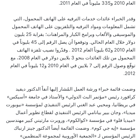
العام 2010 و335 مليوناً في العام 2011.
وقدر الخبراء عائدات خدمات الترفيه على الهاتف المحمول، التي
تشمل المعلومات ومواد الترفيه والتلفزيون على الهاتف المحمول
والموسيقى والألعاب وبرامج الكبار والمراهنات؛ بقرابة 25 بليون
دولار خلال العام الحالي. وتوقعوا أن يصل الرقم إلى 45 بليوناً في
العام 2010 و62 بليوناً العام 2012 . وقدّروا نصيب تلفزة الهاتف
المحمول من تلك العائدات بنحو 3 بلايين دولار في العام 2008، مع
توقّع وصول الرقم إلى 7 بلايين في العام 2010 و12 بليوناً في العام
2012.
وضمت قائمة خبراء ورشة العمل المُشار إليها آنفاً الدكتور ديفيد
كرافورد رئيس «مؤتمر البث الدولي» والأستاذ في جامعة «أسيكس»
في بريطانيا، ومحيي عبد الغني الرئيس التنفيذي لمؤسسة «نيوبورت
ميديا»، وجان بيير بيانامي الرئيس التنفيذي لقطاع تطوير أعمال
«ميديا فلو» في مؤسسة «كوالكوم»، وروبرت مارتيني كبير مهندسين
مؤسسة «إيه جي كوم». وضمت القائمة أيضاً الدكتور جينز ارنباك
الرئيس المؤسس لـ «الجمعية الأوروبية لمجموعة المنظمين»