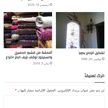
ز
ديسمبر 10, 2025
ي
ع
ج
و
ا
ئ
ز
ل
ل
أقمشة من قشور الجمبري
تشكيل الزجاج يدويا
ا
والسليلوز توقف نزيف الدم اختراع
خ
نوفمبر 30, 1999
يناير 5, 2009
ت
ر
ا
اترك تعليقاً
ع
ا
ت
لن يتم نشر عنوان بريدك الإلكتروني.
الحقول الإلزامية مشار إليها بـ
*
ا
ا
ل
ف
ل