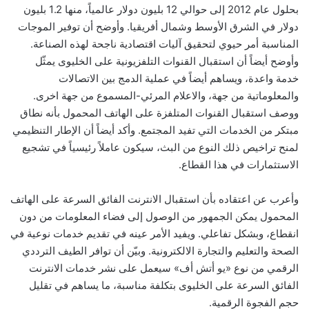
بحلول عام 2012 إلى حوالي 12 بليون دولار عالمياً، منها 1.2 بليون
دولار في الشرق الأوسط وشمال أفريقيا. وأوضح أن توفير الموجات
المناسبة أمر حيوي لتحقيق آليات اقتصادية ناجحة لهذه الصناعة.
وأوضح أيضاً أن استقبال القنوات التلفزيونية على الخليوى يمثّل
خدمة واعدة، ويساهم أيضاً في عملية الدمج بين الاتصالات
والمعلوماتية من جهة، والاعلام المرئي-المسموع من جهة اخرى.
ووصف استقبال القنوات المتلفزة على الهاتف المحمول بأنه نطاق
مبتكر من الخدمات التي تفيد المجتمع. وأكد أيضاً أن الإطار التنظيمي
لمنح تراخيص ذلك النوع من البث، سيكون عاملاً رئيسياً في تشجيع
الاستثمارات في هذا القطاع.
وأعرب عن اعتقاده بأن استقبال الانترنت الفائق السرعة على الهاتف
المحمول يمكن الجمهور من الوصول إلى فضاء المعلومات من دون
انقطاع، وبشكل تفاعلي. ويفيد الأمر عينه في تقديم خدمات نوعية في
الصحة والتعليم والتجارة الالكترونية. وبيّن أن توافر الطيف الترددي
الرقمي من نوع «يو أتش أف» سيعمل على نشر خدمات الانترنت
الفائق السرعة على الخليوى بتكلفة مناسبة، ما يساهم في تقليل
حجم الفجوة الرقمية.