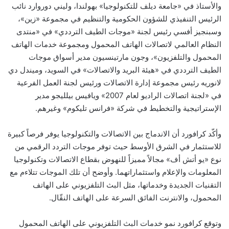
والأستاذ في «جامعة ديلف للتكنولوجيا» بهولندا، وليني دوروارد نائب
الرئيس التنفيذي للشؤون الحكومية والتنظيم في مجموعة «زين»،
وسبنجيز أفسي رئيس لجنة «موجات الطيف الترددي» في «منتدى
النظام العالمي لاتصالات الهاتف المحمول ومجموعة خدمات الهاتف
المحمول والتلفزيون»، وجون مارتينسيون مدير أسواق موجات
الطيف الترددي في «هيئة البريد والاتصالات» في السويد، وميندل دي
لانوريه رئيس مجموعة إدارة الاتصالات ورئيس لجنة العمل الفرعية
في «لجنة اتصالات الراديو لعام 2007» ويافيس بيلليجو مدير
الإستراتيجية والتخطيط في شركة «فرانس تليكوم» وغيرهم.
وأكّد كرافورد أن الاندماج بين الاتصالات والتكنولوجيا يوفر فرصاً كبيرة
للاستثمار في الشرق الأوسط حيث توفر موجات التردد الرقمي من
نوع «يو أتش أف» مجالاً مميزاً للنهوض بقطاع الاتصالات وتكنولوجيا
المعلومات والإعلام واستثماراتهما. وأوضح أن تلك الموجات تتلاءم مع
التقنيات الجديدة وخدماتها، مثل البث التلفزيوني على الهاتف
المحمول، والانترنت الفائق السرعة على الهاتف النقّال.
وتوقع كرافورد نمو خدمات البث التلفزيوني على الهاتف المحمول