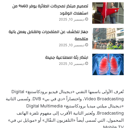
تصميم مبتكر لمحركات الطائرة يوفر 60% من
استهلاك الوقود
ديسمبر 10, 2025
جهاز للكشف عن المتفجرات والقنابل يعمل بآلية
متقدمة
ديسمبر 10, 2025
ابتكار رئة اصطناعية جديدة
ديسمبر 10, 2025
تُعرف الأولى باسمها التقني «ديجيتال فيديو برودكاستنغ» Digital
Video Broadcasting، واختصاراً «دي في بي» DVB. وتُسمى الثانية
«ديجيتال ميلتي ميديا برودكاستنغ» Digital Multimedia
Broadcasting. وتُعتبر الثانية الأقرب إلى مفهوم تلفزة الهاتف
المحمول، التي تُسمى أيضاً «التلفزيون النقّال» أو «موبايل تي في»
Mobile TV.