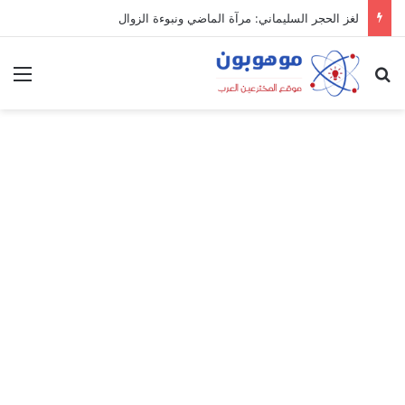
لغز الحجر السليماني: مرآة الماضي ونبوءة الزوال
بحث عن
الق