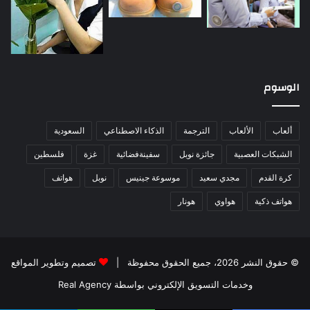
الوسوم
ألعاب
الألعاب
الترجمة
الذكاء الاصطناعي
السعودية
الشبكات العصبية
جائزة نوبل
سفينةفضائية
غزة
فلسطين
كرة القدم
مجدي سعيد
موسوعة جينيس
نوبل
هواتف
هواتف ذكية
هواوي
هونار
© حقوق النشر 2026، جميع الحقوق محفوظة |
تصميم وتطوير المواقع
وخدمات التسويق الإلكتروني بواسطة Real Agency