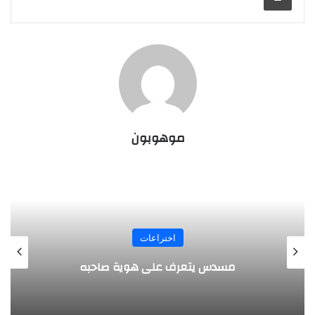
موهوبون
المجلة
طفل مصري يخرج قصاصات الورق من أنفه
وفمه