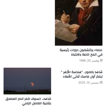
ن
ذ
ك
ا
ئ
ه
م
ا
ل
ك
علماء يكتشفون دورات رئيسية
ر
في المخ خاصة بالانتباه
و
نوفمبر 30, 1999
ي
شاهد بالصور.. “هندسة الأزهر ”
تبتكر أول ماسك ثلاثى الأبعاد
ديسمبر 10, 2025
شاهد.. خسوف قمر الدم العملاق
بتقنية الفاصل الزمني