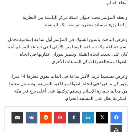
أنحاء العالم.
وانعقد المؤتمر تحت عنوان «مكة مركز اليابسة بين النظرية
والتطبيق» لمساندة نظرية توسط مكة لليابسة.
وعرض الباحث ياسين الشوك في المؤتمر أول ساعة إسلامية تحمل
اسم «ساعة مكة» ساعة المسلمين الأولى التي تساعد المسلم أينما
كان على تحديد اتجاه القبلة، وتتميز بدوران عقاربها في اتجاه
الطواف مخالفة بذلك كل الساعات الأخرى.
وعرض تصميما فريدا لأكبر ساعة في العالم يفوق قطرها 14 مترا
يدور كل ما فيها في اتجاه الطواف بالكعبة الشريفة، وستمثل معلما
من معالم حضارة الإسلام وسيتم تركيبها على أعلى برج في مكة
المكرمة يطل على المسجد الحرام.
لينكدإن
‏Tumblr
بينتيريست
‏Reddit
‏VKontakte
مشاركة عبر البريد
طباعة