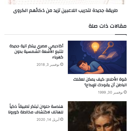
و
د
طريقة جديدة لتدريب اللاعبين تزيد من ذكائهم الكروي
ل
ة
ي
ل
س
ت
مقالات ذات صلة
ع
د
ص
ر
ر
ي
أكاديمي مصري يبتكر آﻟﯿﺔ جديدة
ا
ب
ﻟﺘﺘﺒﻊ اﻷﺷﻌﺔ اﻟﺸﻤﺴﯿﺔ ﺑﺪون
ل
ا
ﻛﮭﺮﺑﺎء
د
ل
نوفمبر 3, 2018
ر
ل
و
ا
ش
ع
قوة الأحلام: كيف يمكن لعقلك
ة
الباطن أن يقودك للإبداع؟
ب
و
ي
نوفمبر 30, 1999
ا
ن
ل
ت
هندسة حلوان تبتكر تطبيقاً ذكياً
س
ز
للهاتف لاكتشاف مخالطة كورونا
ح
ي
أبريل 14, 2020
ر
د
م