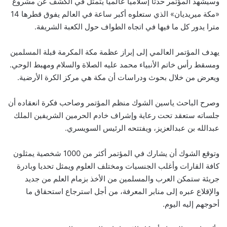
وسيشهد المؤتمر حدثا إسلاميا عالميا يتمثل في الكشف عن مشروع
«مكة ميريديان» الذي ستعلوه أكبر ساعة في العالم يفوق قطرها 14
مترا يدور كل ما فيها في اتجاه الطواف حول الكعبة الشريفة.
يهدف المؤتمر العالمي إلى إبراز عظمة مكة المكرمة قبلة المسلمين
ومسقط رأس خاتم الأنبياء محمد عليه الصلاة والسلام ومهبط الوحي.
ويعرض من خلال بحوث ودراسات أن مكة هي مركز الكرة الأرضية.
وصرح الباحث ياسين الشوك منظم المؤتمر وصاحب فكرة انعقاده أن
جلساته ستعقد تحت رعاية وإشراف خادم الحرمين الشريفين الملك
عبدالله بن عبدالعزيز، ويفتتحه الرئيس السويسري.
وتوقع الشوك أن يشارك في المؤتمر أكثر من 1000 شخصية يمثلون
كافة القارات وأغلب الجنسيات ومختلف العلوم ويمثل تحديا وبادرة
جريئة ستمكن العرب والمسلمين من الأخذ بزمام العلم من جديد
والإقلاع عبره إلى منابر المعرفة، من أجل استرجاع استحقاق ما
أحوجهم إليه اليوم.