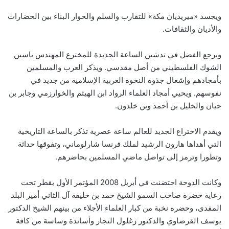
ويجسد «ميريديان مكة» للتقارب والسلم والحوار البناء بين الحضارات
والأديان والثقافات.
ويرجع الفضل في تدشين الساعة الجديدة للمخترع المهندس ياسين
الشوك الفلسطيني من أصل مقدسي. ويذكر العرب والمسلمين
بأمجادهم وإشعال جذوة النخوة العربية الإسلامية من جديد في
نفوسهم. ويحيي أمجاد العلماء الرواد ابن الهيثم والخوارزمي وجابر بن
حيان والخليل بن أحمد وبن خلدون.
ويقدم الاختراع الجديد للعالم ساعة عصرية تذكر بالساعة التاريخية
التي أهداها هارون الرشيد لملك فرنسا شارلوماني، وتفوقها حداثة
وتطورا وترمز إلى تواصل ماضي المسلمين بحاضرهم.
وكانت الدوحة احتضنت في أبريل 2008 المؤتمر الأول بقطر تحت
رعاية حضرة صاحب السمو الشيخ حمد بن خليفة آل الثاني أمير البلد
المفدى، وحضره نخبة من كبار العلماء الأجلاء من بينهم الشيخ الدكتور
يوسف القرضاوي والدكتور زغلول النجار وأساتذة وساسة من كافة