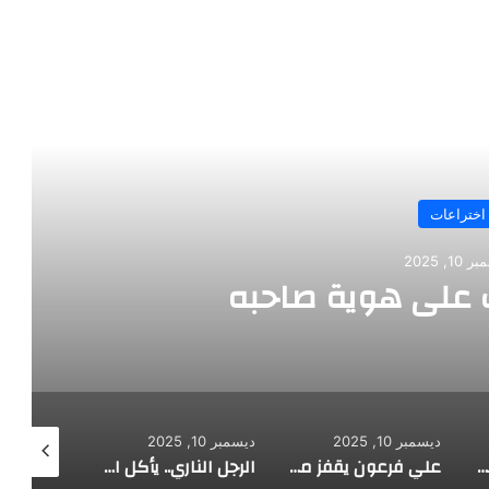
رأ التالي
اختراعات
10, 2025
على هوية صاحبه
ديسمبر 10, 2025
ديسمبر 10, 2025
ديسمبر 10, 2025
طفل مصري يخرج قصاصات الورق من أنفه وفمه
علي فرعون يقفز من الطابق العشرين ويأكل النار ويحطم سورا
الرجل الناري.. يأكل الجمر ويثني الحديد بأسنانه