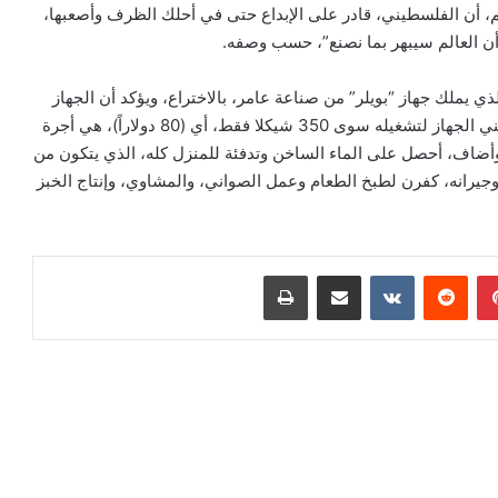
الم، أن الفلسطيني، قادر على الإبداع حتى في أحلك الظرف وأصعبها،
 أن العالم سيبهر بما نصنع”، حسب وصفه.
ي يملك جهاز “بويلر” من صناعة عامر، بالاختراع، ويؤكد أن الجهاز
يوفر “تدفئة رخيصة جداً”، ويقول: “على مدار عامين، لم يكلفني الجهاز لتشغيله سوى 350 شيكلا فقط، أي (80 دولاراً)، هي أجرة
أضاف، أحصل على الماء الساخن وتدفئة للمنزل كله، الذي يتكون من
از هو وجيرانه، كفرن لطبخ الطعام وعمل الصواني، والمشاوي، وإنتاج الخبز
بينتيريست
‏Reddit
‏VKontakte
مشاركة عبر البريد
طباعة