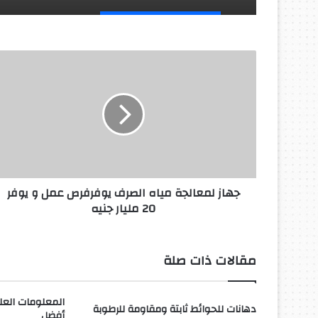
ج
ه
ا
ز
ل
م
ع
ا
ل
جهاز لمعالجة مياه الصرف يوفرفرص عمل و يوفر
ج
20 مليار جنيه
ة
م
ي
ا
مقالات ذات صلة
ه
ا
ل
المعلومات العل
دهانات للحوائط ثابتة ومقاومة للرطوبة
ص
أفضل