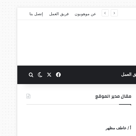
عن موهوبون
فريق العمل
إتصل بنا
‫X
فيسبوك
بحث عن
الوضع المظلم
ق العمل
مقال مدير الموقع
أ / عاطف مظهر