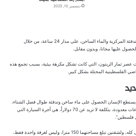
ديسمبر 10, 2025
ويؤكد رياض عامر، أن جهاز المرجل من مادة الحديد، يوفر التدفئة المركزية والماء الساخن، على مدار 24 ساعة، من خلال
حصول عليها مجانا، وبدون مقابل.
ت عصر ثمار الزيتون، التي كانت تشكل مكرهة بيئية، بسبب تجمع هذه
اضي الفلسطينية المحتلة بشكل كبير.
يد
ذ يستطع الإنسان الحصول على ماء ساخن وتدفئة طوال فصل الشتاء،
أي على مدار أربعة شهور، وعلى مدار 24 ساعة، وليس لساعات معدودة، بتكلفة لا تزيد عن 70 دولاراً، هي أجرة السيارة التي
 فلسطين”.
وتابع قائلاً:” كما أن الجهاز يوفر التدفئة والماء الساخن للمبنى كله، ولشقتين تبلغ مساحتهما 150 مترا، وليس لغرفة واحدة فقط،