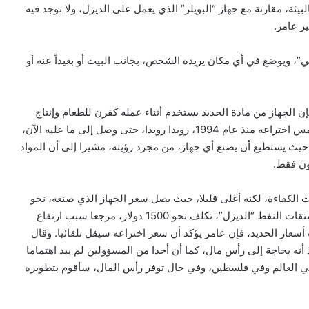
يئة، مقارنة مع جهاز “البويلر” الذي يعمل على الديزل، ولا توجد فيه
ر عامر.
”، ويوضع في أي مكان يريده الشخص، بجانب البيت أو بعيداً عنه أو
إن الجهاز من مادة الحديد يستخدم أثناء عمله كفرن للطعام وإنتاج
الخبز. وأشار، إلى أن فكرة هذا الجهاز قديمة، وأنه بدأ في تلمس اختراعه منذ عام 1994، رويدا رويدا، حتى وصل إلى ما عليه الآن،
 حيث يستطيع أن يصنع أي جهاز، من مجرد رؤيته، مشيرا إلى أن المواد
ون فقط.
 الكفاءة، لكنه أغلى قليلا، حيث يصل سعر الجهاز الذي صنعه، نحو
2300 دولار أمريكي، بينما أجهزة البويلر التي تعتمد على مشتقات النفط “الديزل”، تكلف نحو 1500 دولار، مرجعا سبب ارتفاع
أسعار الحديد، فإن عامر يؤكد أن سعر اختراعه سيقل تلقائيا. وقال
نه بحاجة إلى رأس مال، كما أن أحدا من المسؤولين لم يبد اهتماما
ه في العالم وفي فلسطين، وفي حال توفر رأس المال، سأقوم بتطويره