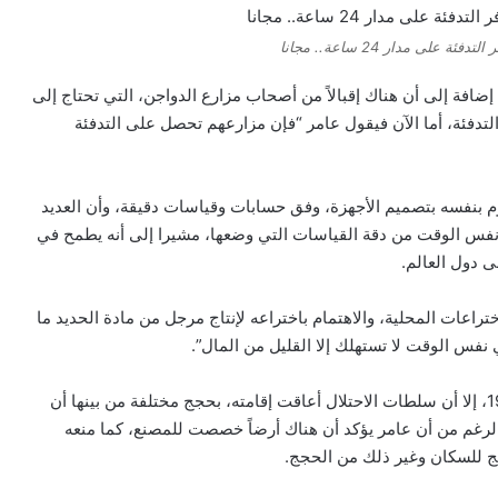
على مدار 24 ساعة.. مجانا
، إضافة إلى أن هناك إقبالاً من أصحاب مزارع الدواجن، التي تحتاج إلى
لتدفئة، أما الآن فيقول عامر “فإن مزارعهم تحصل على التدفئة
قوم بنفسه بتصميم الأجهزة، وفق حسابات وقياسات دقيقة، وأن العديد
 نفس الوقت من دقة القياسات التي وضعها، مشيرا إلى أنه يطمح في
 دول العالم.
راعات المحلية، والاهتمام باختراعه لإنتاج مرجل من مادة الحديد ما
نفس الوقت لا تستهلك إلا القليل من المال”.
وأكد عامر، أنه حصل على ترخيص لإقامة مصنع منذ عام 1993، إلا أن سلطات الاحتلال أعاقت إقامته، بحجج مختلفة من بينها أن
لى الرغم من أن عامر يؤكد أن هناك أرضاً خصصت للمصنع، كما منعه
زعج للسكان وغير ذلك من الحجج.