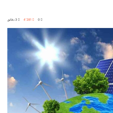
0
4٬281
3 دقائق