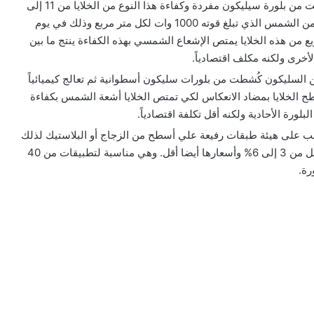
: وهو عبارة عن خلايا قُطعت من بلورة سيليكون مفردة وكفاءة هذا النوع من الخلايا من 11 إلى
16% مما يعني أن امتصاص الخلايا من الإشعاع القادم من الشمس الذي تبلغ قوته 1000 وات لكل متر مربع وذلك في يوم
من هذه الخلايا يمتص الإشعاع الشمسي بهذه الكفاءة ينتج ما بين
 السليكون كُشطت من بلورات سليكون أسطوانية ثم تعالج كيميائياً
ح الخلايا بمضاد الانعكاس لكي تمتص الخلايا أشعة الشمس بكفاءة
سب على هيئة طبقات رفيعة علي أسطح من الزجاج أو البلاستيك لذلك
فإن تصنيع هذه الخلايا يتم بتقنية سهلة ولكن كفاءتها أقل من 3 إلى 6% وأسعارها أيضا أقل. وهي مناسبة لتطبيقات من 40
رة.