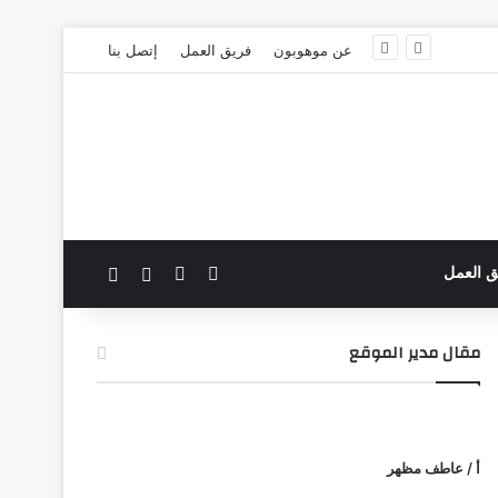
عن موهوبون
فريق العمل
إتصل بنا
‫X
فيسبوك
بحث عن
الوضع المظلم
ق العمل
مقال مدير الموقع
أ / عاطف مظهر