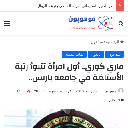
لغز الحجر السليماني: مرآة الماضي ونبوءة الزوال
بحث عن
الق
الرئيسية
/
مبدعون
مبدعون
نابغون
نقاط مضيئه
ماري كوري.. أول امرأة تتبوأ رتبة
الأستاذية في جامعة باريس..
موهوبون
يناير 20, 2018
آخر تحديث: مارس 1, 2023
8٬558
3 دقائق