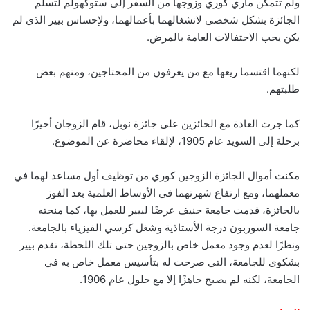
ولم تتمكن ماري كوري وزوجها من السفر إلى ستوكهولم لتسلم
الجائزة بشكل شخصي لانشغالهما بأعمالهما، ولإحساس بيير الذي لم
يكن يحب الاحتفالات العامة بالمرض.
لكنهما اقتسما ريعها مع من يعرفون من المحتاجين، ومنهم بعض
طلبتهم.
كما جرت العادة مع الحائزين على جائزة نوبل، قام الزوجان أخيرًا
برحلة إلى السويد عام 1905، لإلقاء محاضرة عن الموضوع.
مكنت أموال الجائزة الزوجين كوري من توظيف أول مساعد لهما في
معملهما، ومع ارتفاع شهرتهما في الأوساط العلمية بعد الفوز
بالجائزة، قدمت جامعة جنيف عرضًا لبيير للعمل بها، كما منحته
جامعة السوربون درجة الأستاذية وشغل كرسي الفيزياء بالجامعة.
ونظرًا لعدم وجود معمل خاص بالزوجين حتى تلك اللحظة، تقدم بيير
بشكوى للجامعة، التي صرحت له بتأسيس معمل خاص به في
الجامعة، لكنه لم يصبح جاهزًا إلا مع حلول عام 1906.