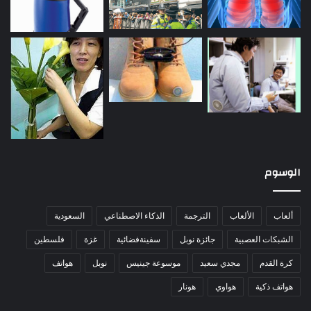
الوسوم
ألعاب
الألعاب
الترجمة
الذكاء الاصطناعي
السعودية
الشبكات العصبية
جائزة نوبل
سفينةفضائية
غزة
فلسطين
كرة القدم
مجدي سعيد
موسوعة جينيس
نوبل
هواتف
هواتف ذكية
هواوي
هونار