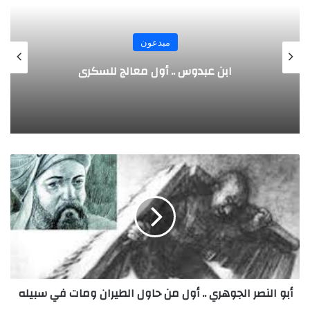
مبدعون
الألماني بنز مخترع السيارة الحديثة
أ
ب
و
ا
ل
ن
ص
ر
ا
أبو النصر الجوهري .. أول من حاول الطيران ومات في سبيله
ل
ج