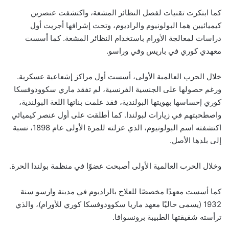
كما ابتكرت تقنيات لفصل النظائر المشعة، واكتشفت عنصرين
كيميائيين هما البولونيوم والراديوم، وتحت إشرافها أجريت أول
دراسات لمعالجة الأورام باستخدام النظائر المشعة. كما أسست
معهدي كوري في باريس وفي وراسو.
خلال الحرب العالمية الأولى، أسست أول مراكز إشعاعية عسكرية.
ورغم حصولها على الجنسية الفرنسية، لم تفقد ماري سكوودوفسكا
كوري إحساسها بهويتها البولندية، فقد علمت بناتها اللغة البولندية،
واصطحبتهم في زيارات لبولندا. كما أطلقت على أول عنصر كيميائي
اكتشفته اسم البولونيوم، الذي عزلته للمرة الأولى عام 1898، نسبة
إلى بلدها الأصل.
وخلال الحرب العالمية الأولى أصبحت عضوًا في منظمة بولندا الحرة.
كما أسست معهدًا مخصصًا للعلاج بالراديوم في مدينة وارسو سنة
1932 (يسمى حاليًا معهد ماريا سكوودوفسكا كوري للأورام)، والذي
ترأسته شقيقتها الطبيبة برونسوافا.