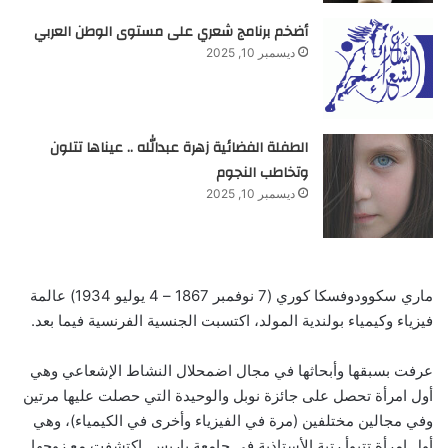
أضخم برنامج شعري على مستوى الوطن العربي
ديسمبر 10, 2025
الطفلة الفضائية زهرة عبدالله .. عيناها تتلون
وتخاطب النجوم
ديسمبر 10, 2025
ماري سكوودوفسكا كوري (7 نوفمبر 1867 – 4 يوليو 1934) عالمة
فيزياء وكيمياء بولندية المولد، اكتسبت الجنسية الفرنسية فيما بعد.
عرفت بسبقها وأبحاثها في مجال اضمحلال النشاط الإشعاعي وهي
أول امرأة تحصل على جائزة نوبل والوحيدة التي حصلت عليها مرتين
وفي مجالين مختلفين (مرة في الفيزياء وأخرى في الكيمياء)، وهي
أول امرأة تتبوأ رتبة الأستاذية في جامعة باريس. اكتشفت مع زوجها