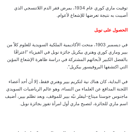
توفيت ماري كوري عام 1934، بمرض فقر الدم اللاتنسجي الذي
أصيبت به نتيجة تعرضها للإشعاع لأعوام.
الحصول على نوبل
في ديسمبر 1903، منحت الأكاديمية الملكية السويدية للعلوم كلاً من
بيير وماري كوري وهنري بيكريل جائزة نوبل في الفيزياء “اعترافًا
بالفضل الكبير لأبحاثهم المشتركة في دراسة ظاهرة الإشعاع المؤين
التي اكتشفها البروفيسور بيكريل”.
في البداية، كان هناك نية لتكريم بيير وهنري فقط، إلا أن أحد أعضاء
اللجنة المدافع عن العلماء من النساء، وهو عالم الرياضيات السويدي
ماجنوس جوستا ميتاج-ليفلر نبّه بيير للموقف، وبعد تظلم بيير، أضيف
اسم ماري للجائزة، لتصبح ماري أول امرأة تفوز بجائزة نوبل.