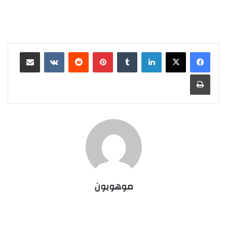
لينكدإن
‏Tumblr
بينتيريست
‏Reddit
‏VKontakte
مشاركة عبر البريد
طباعة
موهوبون