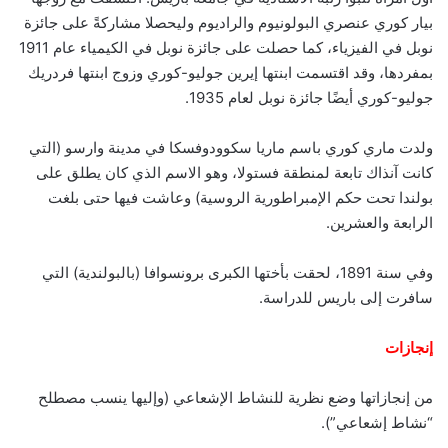
بيار كوري عنصري البولونيوم والراديوم وليحصلا مشاركةً على جائزة
نوبل في الفيزياء، كما حصلت على جائزة نوبل في الكيمياء عام 1911
بمفردها، وقد اقتسمت ابنتها إيرين جوليو-كوري وزوج ابنتها فردريك
جوليو-كوري أيضًا جائزة نوبل لعام 1935.
ولدت ماري كوري باسم ماريا سكوودوفسكا في مدينة وارسو (التي
كانت آنذاك تابعة لمنطقة فستولا، وهو الاسم الذي كان يطلق على
بولندا تحت حكم الإمبراطورية الروسية) وعاشت فيها حتى بلغت
الرابعة والعشرين.
وفي سنة 1891، لحقت بأختها الكبرى برونسوافا (بالبولندية) التي
سافرت إلى باريس للدراسة.
إنجازات
من إنجازاتها وضع نظرية للنشاط الإشعاعي (وإليها ينسب مصطلح
“نشاط إشعاعي”).