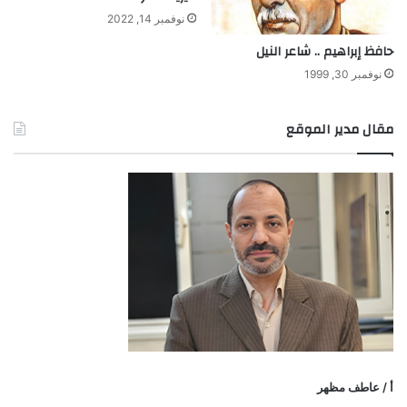
ا
نوفمبر 14, 2022
ن
ي
حافظ إبراهيم .. شاعر النيل
ك
نوفمبر 30, 1999
مقال مدير الموقع
أ / عاطف مظهر