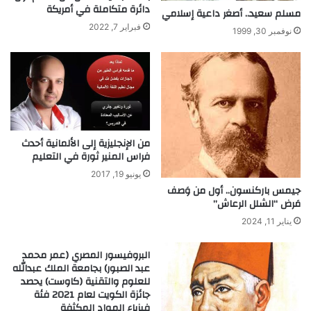
ن
دائرة متكاملة في أمريكة
ن
مسلم سعيد.. أصغر داعية إسلامي
و
د
فبراير 7, 2022
نوفمبر 30, 1999
م
ر
ا
و
ت
ز
ف
"
ي
م
س
ه
ب
ن
ي
د
من الإنجليزية إلى الألمانية أحدث
ل
س
فراس المنير ثورة في التعليم
ه
ا
يونيو 19, 2017
ل
جيمس باركنسون.. أول من وَصف
س
مَرض “الشلل الرعاش”
ف
يناير 11, 2024
ي
ن
البروفيسور المصري (عمر محمد
ة
عبد الصبور) بجامعة الملك عبدالله
ت
للعلوم والتقنية (كاوست) يحصد
ي
جائزة الكويت لعام 2021 فئة
ت
فيزياء المواد المكثفة