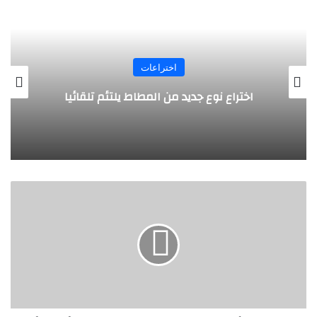
اختراعات
روبوت جديد لاستكشاف أعماق البحار
س
ي
ا
ر
ة
ب
ر
م
ا