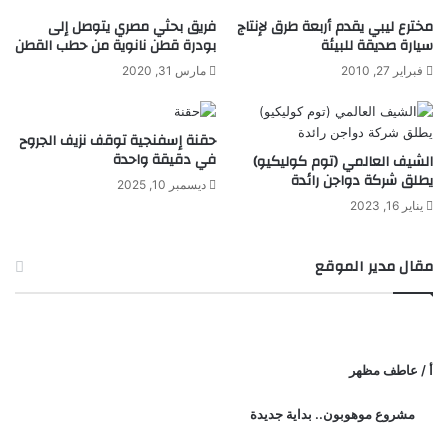
ي
ر
ت
ة
مخترع ليبي يقدم أربعة طرق لإنتاج
فريق بحثي مصري يتوصل إلى
سيارة صديقة للبيئة
بودرة قطن نانوية من حطب القطن
ي
"
ة
س
فبراير 27, 2010
مارس 31, 2020
م
و
ئ
س
ة
ة
حقنة إسفنجية توقف نزيف الجروح
ب
ا
في دقيقة واحدة
الشيف العالمي (توم كوليكيو)
ا
ل
يطلق شركة دواجن رائدة
ديسمبر 10, 2025
ل
ن
يناير 16, 2023
م
خ
ئ
ي
ة
ل
مقال مدير الموقع
"
أ / عاطف مظهر
مشروع موهوبون.. بداية جديدة