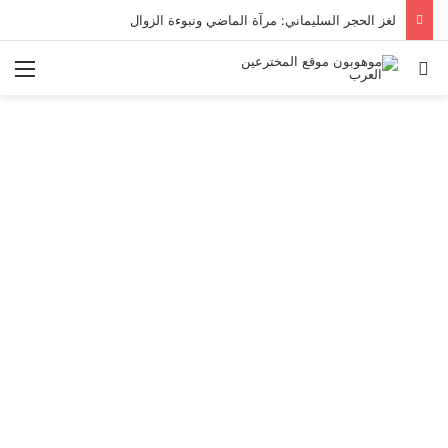
لغز الحجر السليماني: مرآة الماضي ونبوءة الزوال
بحث عن
الق