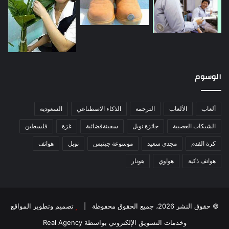
الوسوم
ألعاب
الألعاب
الترجمة
الذكاء الاصطناعي
السعودية
الشبكات العصبية
جائزة نوبل
سفينةفضائية
غزة
فلسطين
كرة القدم
مجدي سعيد
موسوعة جينيس
نوبل
هواتف
هواتف ذكية
هواوي
هونار
© حقوق النشر 2026، جميع الحقوق محفوظة |
تصميم وتطوير المواقع
وخدمات التسويق الإلكتروني بواسطة Real Agency