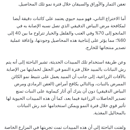
تعفن الثمار والأوراق والسيقان خلال فترة نمو تلك المحاصيل.
أما الاختراع الثاني، فهو مبيد حيوي يعتمد على كائنات دقيقة أيضا
لمكافحة مرض البياض الدقيقي الذي تصل نسبه الإصابة به في
المانجو إلى 70% وفي العنب والفلفل والخيار تتراوح ما بين 40 إلى
60%؛ مما يؤثر على إنتاجية هذه المحاصيل وجودتها، وإعاقة عملية
تصدير منتجاتها للخارج.
وعن طريقة استخدام تلك المبيدات الحديثة، تشير الباحثة إلى أنه يتم
رش النباتات بالمبيد خلال فترة النمو في الحقل لحمايتها من الإصابة
بالآفات الزراعية، إلى جانب أن المبيد يعمل على تثبيط نمو الكائن
الممرض بالنبات، وبالتالي يكافح أمراض (العفن الرمادي ومرض
البياض الدقيقي) دون أن يترك أي آثار كيماوية على النبات تمنع
تصدير الحاصلات الزراعية فيما بعد، كما أن هذه المبيدات الحيوية لها
تأثير قوي خلال فترة النمو ويمكن استخدامها عند رش النباتات
بالمحاليل المغذية.
ولفتت الباحثة إلى أن هذه المبيدات تمت تجربتها في المزارع الخاصة