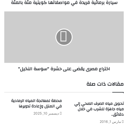
سيارة برمائية فريدة في مواصفاتها كويتية مئة بالمئة
ئ
ي
ة
ا
ف
خ
ر
ت
ي
ر
د
ا
ة
ع
ف
م
ي
ص
م
ر
اختراع مصري يقضي على حشرة "سوسة النخيل"
و
ي
ا
ي
ص
ق
مقالات ذات صلة
ف
ض
ا
ي
ت
ع
محطة لمعالجة المياه الرمادية
تحويل مياه الصرف الصحي إلي
ه
ل
في المنزل وإعادة تدويرها
مياه جاهزة للشرب في خلال
ا
ى
دقائق..
ديسمبر 10, 2025
ك
ح
مارس 1, 2016
و
ش